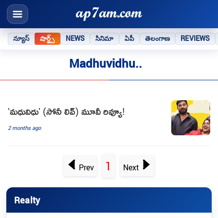
న్యూస్
షార్ట్స్
NEWS
సినిమా
ఏపీ
తెలంగాణ
REVIEWS
Madhuvidhu..
'మధువిధు' (సోనీ లివ్) మూవీ రివ్యూ!
2 months ago
1
Prev
Next
Realty