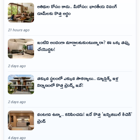
అతిథుల కోసం కాదు.. మీకోసం: భారతీయ లివింగ్
రూమ్‌లకు కొత్త అర్థం
21 hours ago
ఇంటిని అందంగా మార్చాలనుకుంటున్నారా? ఈ ఒక్క తప్పు
చేయొద్దట!
2 days ago
తక్కువ స్థలంలో ఎక్కువ సౌకర్యాలు.. డ్యూప్లెక్స్ ఇళ్ల
నిర్మాణంలో కొత్త ట్రెండ్స్ ఇవే!
2 days ago
వంటగది ఉన్నా.. కనిపించదు! ఇదే కొత్త 'ఇన్విజిబుల్ కిచెన్'
ట్రెండ్
4 days ago