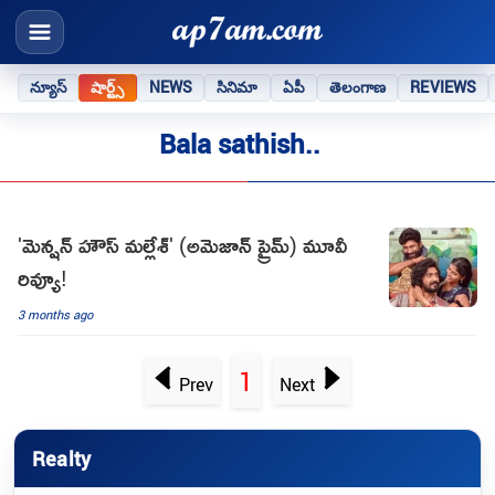
న్యూస్
షార్ట్స్
NEWS
సినిమా
ఏపీ
తెలంగాణ
REVIEWS
Bala sathish..
'మెన్షన్ హౌస్ మల్లేశ్' (అమెజాన్ ప్రైమ్) మూవీ
రివ్యూ!
3 months ago
1
Prev
Next
Realty