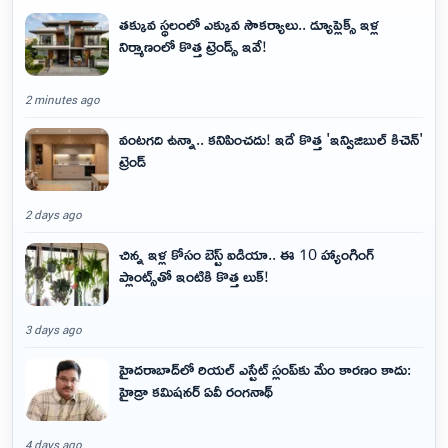
తక్కువ స్థలంలో ఎక్కువ సౌకర్యాలు.. డ్యూప్లెక్స్ ఇళ్ల
నిర్మాణంలో కొత్త ట్రెండ్స్ ఇవే!
2 minutes ago
వంటగది ఉన్నా.. కనిపించదు! ఇదే కొత్త 'ఇన్విజిబుల్ కిచెన్'
ట్రెండ్
2 days ago
చిన్న ఇళ్ల కోసం బెస్ట్ ఐడియా.. ఈ 10 హ్యాంగింగ్
ప్లాంట్స్‌తో ఇంటికి కొత్త లుక్!
3 days ago
హైదరాబాద్‌లో రియల్ ఎస్టేట్ స్లంప్‌కు మేం కారణం కాదు:
హైడ్రా కమిషనర్ ఏవీ రంగనాథ్
4 days ago