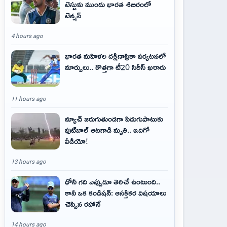
టెస్టుకు ముందు భారత శిబిరంలో
టెన్షన్
4 hours ago
భారత మహిళల దక్షిణాఫ్రికా పర్యటనలో
మార్పులు.. కొత్తగా టీ20 సిరీస్ ఖరారు
11 hours ago
మ్యాచ్ జరుగుతుండగా పిడుగుపాటుకు
ఫుట్‌బాల్ ఆటగాడి మృతి.. ఇదిగో
వీడియో!
13 hours ago
ధోనీ గది ఎప్పుడూ తెరిచే ఉంటుంది..
కానీ ఒక కండిషన్: ఆసక్తికర విషయాలు
చెప్పిన రహానే
14 hours ago