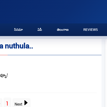
సినిమా
ఏపీ
తెలంగాణ
REVIEWS
 nuthula..
వ్యూ!
1
v
Next