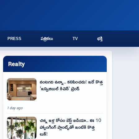
PRESS
పత్రికలు
TV
భక్తి
Realty
వంటగది ఉన్నా.. కనిపించదు! ఇదే కొత్త
'ఇన్విజిబుల్ కిచెన్' ట్రెండ్
1 day ago
చిన్న ఇళ్ల కోసం బెస్ట్ ఐడియా.. ఈ 10
హ్యాంగింగ్ ప్లాంట్స్‌తో ఇంటికి కొత్త
లుక్!