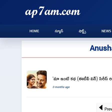
HOME
న్యూస్
షార్ట్స్
NEWS
Anusha
'మా ఇంటి కథ (ఈటీవీ విన్) సిరీస్ రి
3 months ago
Pre