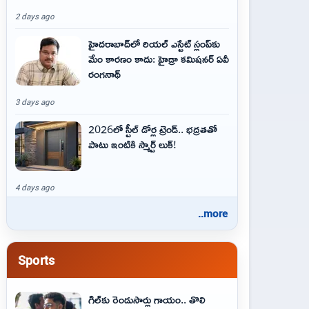
2 days ago
హైదరాబాద్‌లో రియల్ ఎస్టేట్ స్లంప్‌కు
మేం కారణం కాదు: హైడ్రా కమిషనర్ ఏవీ
రంగనాథ్
3 days ago
2026లో స్టీల్ డోర్ల ట్రెండ్.. భద్రతతో
పాటు ఇంటికి స్మార్ట్ లుక్!
4 days ago
..more
Sports
గిల్‌కు రెండుసార్లు గాయం.. తొలి