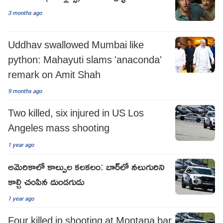
3 months ago
Uddhav swallowed Mumbai like
python: Mahayuti slams 'anaconda'
remark on Amit Shah
9 months ago
Two killed, six injured in US Los
Angeles mass shooting
1 year ago
అమెరికాలో కాల్పుల కలకలం: బార్‌లో నలుగురిని
కాల్చి చంపిన దుండగుడు
1 year ago
Four killed in shooting at Montana bar