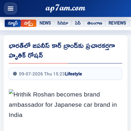
న్యూస్
షార్ట్స్
NEWS
సినిమా
ఏపీ
తెలంగాణ
REVIEWS
భారత్‌లో జపనీస్ కార్ బ్రాండ్‌కు ప్రచారకర్తగా
హృతిక్ రోషన్
09-07-2026 Thu 15:23
Lifestyle