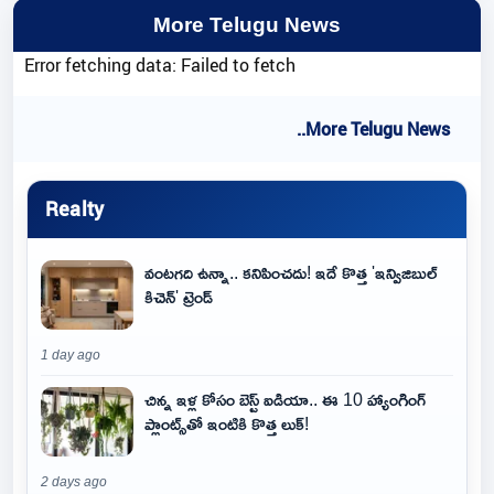
More Telugu News
Error fetching data: Failed to fetch
..More Telugu News
Realty
వంటగది ఉన్నా.. కనిపించదు! ఇదే కొత్త 'ఇన్విజిబుల్
కిచెన్' ట్రెండ్
1 day ago
చిన్న ఇళ్ల కోసం బెస్ట్ ఐడియా.. ఈ 10 హ్యాంగింగ్
ప్లాంట్స్‌తో ఇంటికి కొత్త లుక్!
2 days ago