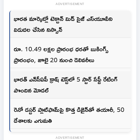
ADVERTISEMENT
భారత మార్కెట్లో టెక్టాన్ మిడ్ సైజ్ ఎస్‌యూవీని
విడుదల చేసిన నిస్సాన్
రూ. 10.49 లక్షల ప్రారంభ ధరతో బుకింగ్స్
ప్రారంభం, జూలై 20 నుంచి డెలివరీలు
భారత్ ఎన్‌సీఏపీ క్రాష్ టెస్ట్‌లో 5 స్టార్ సేఫ్టీ రేటింగ్
పొందిన మోడల్
రెనో డస్టర్ ప్లాట్‌ఫామ్‌పై కొత్త డిజైన్‌తో తయారీ, 50
దేశాలకు ఎగుమతి
ADVERTISEMENT