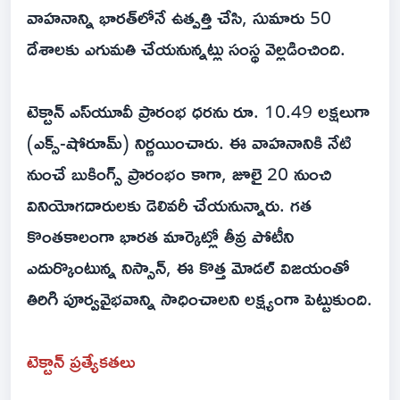
వాహనాన్ని భారత్‌లోనే ఉత్పత్తి చేసి, సుమారు 50
దేశాలకు ఎగుమతి చేయనున్నట్లు సంస్థ వెల్లడించింది.
టెక్టాన్ ఎస్‌యూవీ ప్రారంభ ధరను రూ. 10.49 లక్షలుగా
(ఎక్స్-షోరూమ్) నిర్ణయించారు. ఈ వాహనానికి నేటి
నుంచే బుకింగ్స్ ప్రారంభం కాగా, జూలై 20 నుంచి
వినియోగదారులకు డెలివరీ చేయనున్నారు. గత
కొంతకాలంగా భారత మార్కెట్లో తీవ్ర పోటీని
ఎదుర్కొంటున్న నిస్సాన్, ఈ కొత్త మోడల్ విజయంతో
తిరిగి పూర్వవైభవాన్ని సాధించాలని లక్ష్యంగా పెట్టుకుంది.
టెక్టాన్ ప్రత్యేకతలు