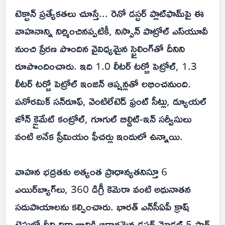
టెక్టాన్ ప్రత్యేకతలు చూస్తే... రెనో డస్టర్ ప్లాట్‌ఫామ్‌పై ఈ
వాహనాన్ని నిర్మించినప్పటికీ, నిస్సాన్ పాట్రోల్ ఎస్‌యూవీ
నుంచి ప్రేరణ పొందిన వైవిధ్యమైన స్టైలింగ్‌తో దీనిని
రూపొందించారు. ఇది 1.0 లీటర్ టర్బో పెట్రోల్, 1.3
లీటర్ టర్బో పెట్రోల్ ఇంజిన్ ఆప్షన్లతో లభించనుంది.
పనోరమిక్ సన్‌రూఫ్, వెంటిలేటెడ్ ఫ్రంట్ సీట్లు, డ్యూయల్
జోన్ క్లైమేట్ కంట్రోల్, గూగుల్ బిల్డిట్-ఇన్ సర్వీసులు
వంటి అనేక ప్రీమియం ఫీచర్లు ఇందులో ఉన్నాయి.
వాహన భద్రతకు అత్యంత ప్రాధాన్యతనిస్తూ 6
ఎయిర్‌బ్యాగ్‌లు, 360 డిగ్రీ కెమెరా వంటి అధునాతన
సదుపాయాలను కల్పించారు. భారత్ ఎన్‌సీఏపీ క్రాష్
టెస్టుల్లో దీని నిర్మాణానికి ఆధారమైన డస్టర్ మోడల్ 5 స్టార్