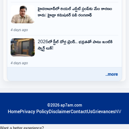
హైదరాబాద్‌లో రియల్ ఎస్టేట్ స్లంప్‌కు మేం కారణం
కాదు: హైడ్రా కమిషనర్ ఏవీ రంగనాథ్
4 days ago
2026లో స్టీల్ డోర్ల ట్రెండ్.. భద్రతతో పాటు ఇంటికి
స్మార్ట్ లుక్!
4 days ago
..more
©2026 ap7am.com
Home
Privacy Policy
Disclaimer
ContactUs
Grievances
NV
Want a better experience?