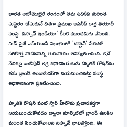
భారత ఆటోమొబైల్ రంగంలో తమ ఉనికిని మరింత
సుస్థిరం చేసుకునే దిశగా ప్రముఖ జపనీస్ కార్ల తయారీ
సంస్థ 'నిస్సాన్ ఇండియా' కీలక ముందడుగు వేసింది.
మిడ్-సైజ్ ఎస్‌యూవీ విభాగంలో 'టెక్టాన్' పేరుతో
సరికొత్త వాహనాన్ని గురువారం ఆవిష్కరించింది. ఇదే
వేదికపై బాలీవుడ్ అగ్ర కథానాయకుడు హృతిక్ రోషన్‌ను
తమ బ్రాండ్ అంబాసిడర్‌గా నియమించినట్లు సంస్థ
అధికారికంగా ప్రకటించింది.
హృతిక్ రోషన్ వంటి స్టార్ హీరోను ప్రచారకర్తగా
నియమించుకోవడం ద్వారా మార్కెట్‌లో బ్రాండ్ ఉనికిని
మరింత పెంచుకోవాలని నిస్సాన్ భావిస్తోంది. ఈ