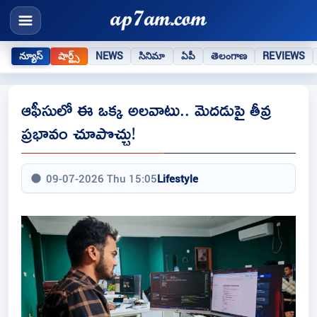
న్యూస్
షార్ట్స్
NEWS
సినిమా
ఏపీ
తెలంగాణ
REVIEWS
ఆఫీసులో ఈ ఒక్క అలవాటు.. మెదడుపై తీవ్ర
ప్రభావం చూపొచ్చు!
09-07-2026 Thu 15:05
Lifestyle