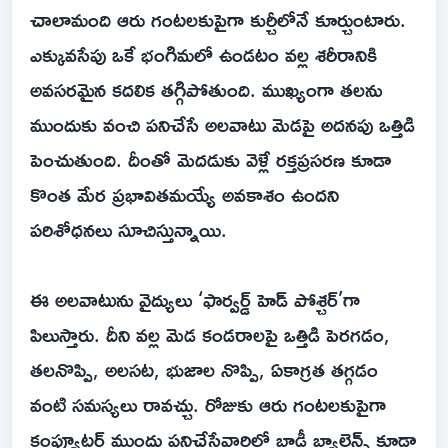
చాలామంది ఆరు గంటలకుపైగా కుర్చీలోనే కూర్చుంటారు.
ఎక్కువసేపు ఒకే భంగిమలో ఉండటం వల్ల శరీరానికి
అవసరమైన కదలిక తగ్గిపోతుంది. ముఖ్యంగా తలను
ముందుకు వంచి పనిచేసే అలవాటు మెడపై అదనపు ఒత్తిడి
పెంచుతుంది. దీంతో మెదడుకు వెళ్లే రక్తప్రసరణ కూడా
కొంత మేర ప్రభావితమయ్యే అవకాశం ఉందని
పరిశోధనలు సూచిస్తున్నాయి.
ఈ అలవాటును వైద్యులు ‘ఫార్వర్డ్‌ హెడ్‌ పోశ్చర్‌’గా
పిలుస్తారు. దీని వల్ల మెడ కండరాలపై ఒత్తిడి పెరగడం,
తలనొప్పి, అలసట, భుజాల నొప్పి, ఏకాగ్రత తగ్గడం
వంటి సమస్యలు రావచ్చు. రోజుకు ఆరు గంటలకుపైగా
కంప్యూటర్‌ ముందు పనిచేసేవారిలో బాడీ బ్యాలెన్స్‌ కూడా