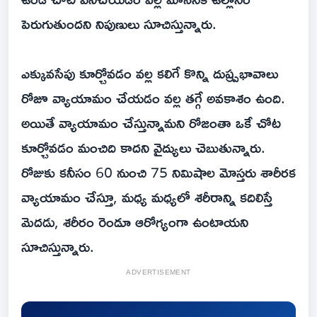
పెరుగుతుందని నిపుణులు సూచిస్తున్నారు.
ఎక్కువసేపు కూర్చోవడం వల్ల కలిగే కొన్ని దుష్ప్రభావాలు
రోజూ వ్యాయామం చేయడం వల్ల తగ్గే అవకాశం ఉంది.
అయితే వ్యాయామం చేస్తున్నామని రోజంతా ఒకే చోట
కూర్చోవడం మంచిది కాదని వైద్యులు చెబుతున్నారు.
రోజుకు కనీసం 60 నుంచి 75 నిమిషాల మోస్తరు శారీరక
వ్యాయామం చేస్తూ, మధ్య మధ్యలో శరీరాన్ని కదిలిస్తే
మెదడు, శరీరం రెండూ ఆరోగ్యంగా ఉంటాయని
సూచిస్తున్నారు.
ADVERTISEMENT