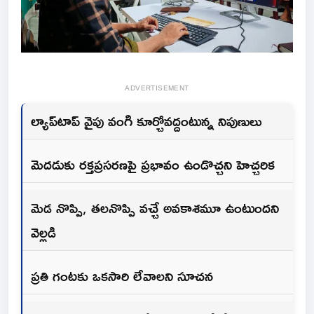
ADVERTISEMENT
ల్యాప్‌టాప్‌ వైపు వంగి కూర్చోవద్దంటున్న నిపుణులు
మెదడుకు రక్తప్రసరణపై ప్రభావం ఉండొచ్చని హెచ్చరిక
మెడ నొప్పి, తలనొప్పి వచ్చే అవకాశమూ ఉంటుందని
వెల్లడి
ప్రతి గంటకు ఒకసారి లేవాలని సూచన