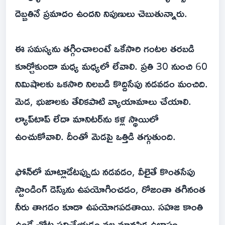
దెబ్బతినే ప్రమాదం ఉందని నిపుణులు చెబుతున్నారు.
ఈ సమస్యను తగ్గించాలంటే ఒకేసారి గంటల తరబడి
కూర్చోకుండా మధ్య మధ్యలో లేవాలి. ప్రతి 30 నుంచి 60
నిమిషాలకు ఒకసారి నిలబడి కొద్దిసేపు నడవడం మంచిది.
మెడ, భుజాలకు తేలికపాటి వ్యాయామాలు చేయాలి.
ల్యాప్‌టాప్‌ లేదా మానిటర్‌ను కళ్ల స్థాయిలో
ఉంచుకోవాలి. దీంతో మెడపై ఒత్తిడి తగ్గుతుంది.
ఫోన్‌లో మాట్లాడేటప్పుడు నడవడం, వీలైతే కొంతసేపు
స్టాండింగ్‌ డెస్క్‌ను ఉపయోగించడం, రోజంతా తగినంత
నీరు తాగడం కూడా ఉపయోగపడతాయి. సహజ కాంతి
ఉండే చోట పనిచేయడం వల్ల మానసిక ఉల్లాసం