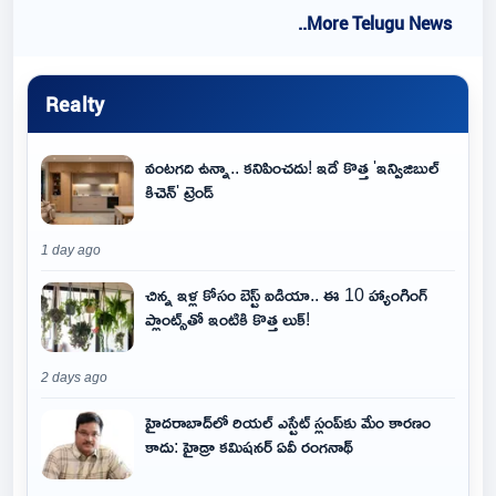
..More Telugu News
Realty
వంటగది ఉన్నా.. కనిపించదు! ఇదే కొత్త 'ఇన్విజిబుల్
కిచెన్' ట్రెండ్
1 day ago
చిన్న ఇళ్ల కోసం బెస్ట్ ఐడియా.. ఈ 10 హ్యాంగింగ్
ప్లాంట్స్‌తో ఇంటికి కొత్త లుక్!
2 days ago
హైదరాబాద్‌లో రియల్ ఎస్టేట్ స్లంప్‌కు మేం కారణం
కాదు: హైడ్రా కమిషనర్ ఏవీ రంగనాథ్