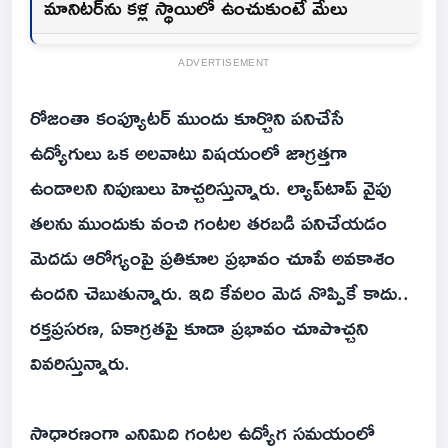
మానిటర్‌ను కళ్ల స్థాయిలో ఉంచుకుంటే మేలు
ADVERTISEMENT
రోజంతా కంప్యూటర్‌ ముందు కూర్చొని పనిచేసే
ఉద్యోగులు ఒక అలవాటు విషయంలో జాగ్రత్తగా
ఉండాలని నిపుణులు హెచ్చరిస్తున్నారు. ల్యాప్‌టాప్‌ వైపు
తలను ముందుకు వంచి గంటల తరబడి పనిచేయడం
మెదడు ఆరోగ్యంపై ప్రతికూల ప్రభావం చూపే అవకాశం
ఉందని చెబుతున్నారు. ఇది కేవలం మెడ నొప్పికే కాదు..
రక్తప్రసరణ, ఏకాగ్రతపై కూడా ప్రభావం చూపొచ్చని
వివరిస్తున్నారు.
సాధారణంగా ఎనిమిది గంటల ఉద్యోగ సమయంలో