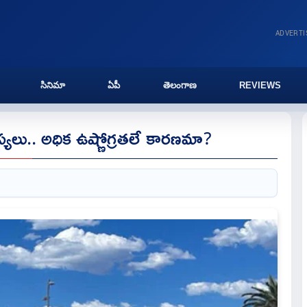
ADVERT
సినిమా
ఏపీ
తెలంగాణ
REVIEWS
లు.. అధిక ఉష్ణోగ్రతలే కారణమా?