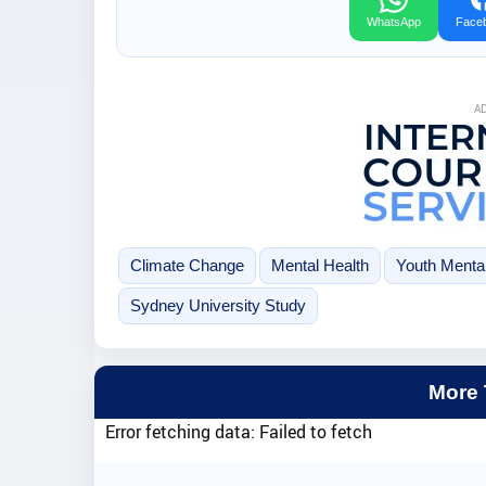
WhatsApp
Face
A
Climate Change
Mental Health
Youth Mental
Sydney University Study
More
Error fetching data: Failed to fetch