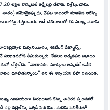
0 లక్షల హాస్పిటల్ అడ్మిషన్ల డేటాను విశ్లేషించారు.
ాప్ 1 శాతం) నమోదైనప్పుడు, వేసవి కాలంలో మానసిక ఆరోగ్య
పు అయినట్లు గుర్తించారు. అదే చలికాలంలో ఈ సంఖ్య మూడు
ాదకద్రవ్యాల దుర్వినియోగం, ఈటింగ్ డిజార్డర్స్,
నే పరిగణనలోకి తీసుకున్నారు. కేవలం అత్యవసర విభాగం
ందులో చేర్చలేదు. "వాతావరణ మార్పులు ఇప్పటికే అనేక
ై ప్రభావం చూపుతున్నాయి" అని ఈ అధ్యయన సహ రచయిత,
రి సంఖ్య గణనీయంగా పెరగడానికి కొన్ని శారీరక స్పందనలే
ి వల్ల నిద్రలేమి, ఒత్తిడి పెరగడం, మెదడు పనితీరులో