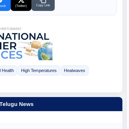
Copy Link
book
(Twitter)
DVERTISEMENT
 Health
High Temperatures
Heatwaves
 Telugu News