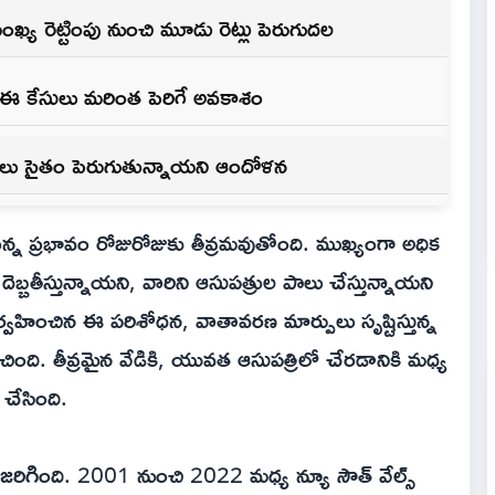
సంఖ్య రెట్టింపు నుంచి మూడు రెట్లు పెరుగుద‌ల‌
ి ఈ కేసులు మరింత పెరిగే అవకాశం
ేసులు సైతం పెరుగుతున్నాయని ఆందోళన
 ప్రభావం రోజురోజుకు తీవ్రమవుతోంది. ముఖ్యంగా అధిక
ెబ్బతీస్తున్నాయని, వారిని ఆసుపత్రుల పాలు చేస్తున్నాయని
నిర్వహించిన ఈ పరిశోధన, వాతావరణ మార్పులు సృష్టిస్తున్న
ంచింది. తీవ్రమైన వేడికి, యువత ఆసుపత్రిలో చేరడానికి మధ్య
ేసింది.
 జరిగింది. 2001 నుంచి 2022 మధ్య న్యూ సౌత్ వేల్స్