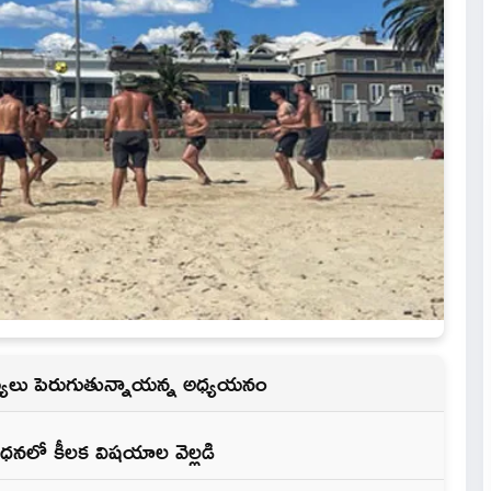
యలు పెరుగుతున్నాయన్న‌ అధ్యయనం
శోధనలో కీలక విషయాల వెల్లడి