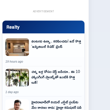
ADVERTISEMENT
Realty
వంటగది ఉన్నా.. కనిపించదు! ఇదే కొత్త
'ఇన్విజిబుల్ కిచెన్' ట్రెండ్
19 hours ago
చిన్న ఇళ్ల కోసం బెస్ట్ ఐడియా.. ఈ 10
హ్యాంగింగ్ ప్లాంట్స్‌తో ఇంటికి కొత్త
లుక్!
1 day ago
హైదరాబాద్‌లో రియల్ ఎస్టేట్ స్లంప్‌కు
మేం కారణం కాదు: హైడ్రా కమిషనర్ ఏవీ