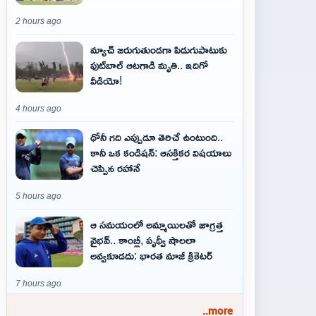
2 hours ago
మ్యాచ్ జరుగుతుండగా పిడుగుపాటుకు
ఫుట్‌బాల్ ఆటగాడి మృతి.. ఇదిగో
వీడియో!
4 hours ago
ధోనీ గది ఎప్పుడూ తెరిచే ఉంటుంది..
కానీ ఒక కండిషన్: ఆసక్తికర విషయాలు
చెప్పిన రహానే
5 hours ago
ఆ స‌మ‌యంలో అమ్మాయిల‌తో జాగ్ర‌త్త‌
వైభ‌వ్‌.. కాంబ్లీ, పృథ్వీ షాలలా
అవ్వ‌కూడ‌దు: భార‌త మాజీ క్రికెట‌ర్‌
7 hours ago
..more