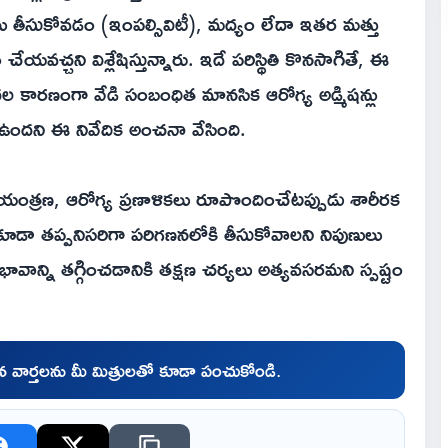
ు తీసుకోవడం (ఇంపల్సివిటీ), మద్యం లేదా ఇతర మత్తు
వచ్చని విశ్లేషిస్తున్నారు. ఇదే పరిస్థితి కొనసాగితే, ఈ
ుదల కారణంగా వేడి సంబంధిత మానసిక ఆరోగ్య అడ్మిషన్లు
ఉందని ఈ నివేదిక అంచనా వేసింది.
ియంత్రణ, ఆరోగ్య ప్రణాళికలు రూపొందించేటప్పుడు శారీరక
ూడా తప్పనిసరిగా పరిగణనలోకి తీసుకోవాలని నిపుణులు
వాన్ని తగ్గించడానికి తక్షణ చర్యలు అత్యవసరమని స్పష్టం
చిన వార్తలను మీ మిత్రులతో కూడా పంచుకోండి.