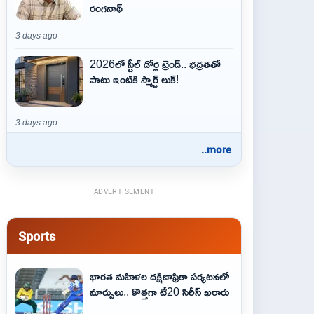
రంగనాథ్
3 days ago
2026లో స్టీల్ డోర్ల ట్రెండ్.. భద్రతతో
పాటు ఇంటికి స్మార్ట్ లుక్!
3 days ago
..more
ADVERTISEMENT
Sports
భారత మహిళల దక్షిణాఫ్రికా పర్యటనలో
మార్పులు.. కొత్తగా టీ20 సిరీస్ ఖరారు