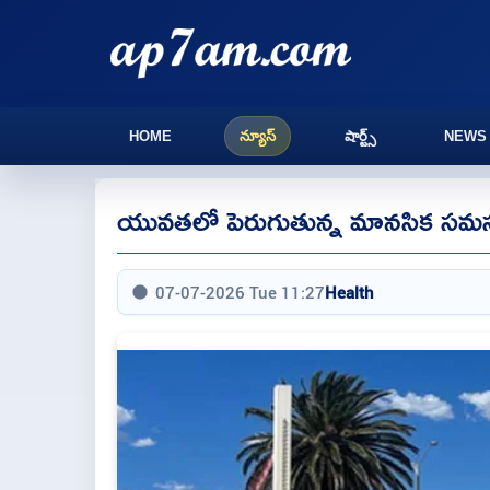
HOME
న్యూస్
షార్ట్స్
NEWS
యువతలో పెరుగుతున్న మానసిక సమస్య
07-07-2026 Tue 11:27
Health