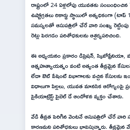
రాష్ట్రంలో 24 ఏళ్లలోపు యువతకు సంబంధించిన 7.2
ఉష్ణోగ్రతలు రికార్డు స్థాయిలో అత్యధికంగా (ట
సమస్యలతో ఆసుపత్రిలో చేరే వారి సంఖ్య రెట్టిం
రెట్లు పెరగడం పరిశోధకులను ఆశ్చర్యపరిచింది.
ఈ అధ్యయనం ప్రకారం డిప్రెషన్, స్కిజోఫ్రేనియా, మ
ఆత్మహత్యాయత్నం వంటి అత్యంత తీవ్రమైన కేసుల
లేదా ఔట్ పేషెంట్ విభాగాలకు వచ్చిన కేసులను ఇ
విధాలుగా పిల్లలు, యువత మానసిక ఆరోగ్యంప
సైకియాట్రిస్ట్ సైబెల్ డే ఆందోళన వ్యక్తం చేశారు.
వేడి తీవ్రత పెరిగిన వెంటనే ఆసుపత్రిలో చేరే వా
కారణమని పరిశోధకులు భావిస్తున్నారు. తీవ్రమైన వేడ