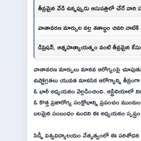
తీవ్రమైన వేడి ఉన్నప్పుడు ఆసుపత్రిలో చేరే వారి 
వాతావరణ మార్పుల వల్ల శతాబ్దం చివరి నాటిక
డిప్రెషన్, ఆత్మహత్యాయత్నం వంటి తీవ్రమైన క
వాతావరణ మార్పులు మానవ ఆరోగ్యంపై చూపుతున్న
ఉష్ణోగ్రతలు యువత మానసిక ఆరోగ్యాన్ని తీవ్రంగా ద
ఓ భారీ అధ్యయనం వెల్లడించింది. ఆస్ట్రేలియాలో 
ఓ కొత్త ప్రజారోగ్య సంక్షోభాన్ని ప్రపంచం ముందు
బలమైన సంబంధం ఉందని ఈ అధ్యయనం స్పష్టం చ
సిడ్నీ విశ్వవిద్యాలయం నేతృత్వంలో ఈ పరిశోధన