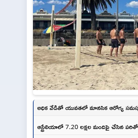
అధిక వేడితో యువతలో మానసిక ఆరోగ్య సమస్
ఆస్ట్రేలియాలో 7.20 లక్షల మందిపై చేసిన పరి