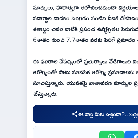
మార్పులు, హఠాత్తుగా ఆలోచించకుండా నిర్ణయాల
పదార్థాల వాడకం పెరగడం వంటివి దీనికి దోహదం చేయ
శతాబ్దం చివరి నాటికి ప్రపంచ ఉష్ణోగ్రతల పెరుగ
6శాతం నుంచి 7.7శాతం వరకు పెరిగే ప్రమాదం 
ఈ ఫలితాల నేపథ్యంలో ప్రభుత్వాలు వేడిగాలుల న
ఆరోగ్యంతో పాటు మానసిక ఆరోగ్య ప్రమాదాలను క
సూచిస్తున్నారు. యువతపై వాతావరణ మార్పుల ప్రభా
చేస్తున్నారు.
ఈ వార్త మీకు నచ్చిందా?.. నచ్