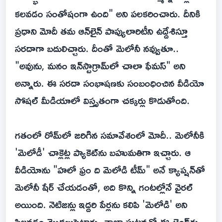
కలవడం సంతోషంగా ఉంది" అని పలకరించారు. దీనికి
ప్రధాని మోదీ తమ ఆన్‌లైన్ పాప్యులారిటీని ఉద్దేశిస్తూ
సరదాగా బదులిచ్చారు. దీంతో మెలోనీ నవ్వుతూ..
"అవును, మనం ఇన్‌స్టాగ్రామ్‌లో చాలా ఫేమస్" అని
అన్నారు. ఈ సరదా సంభాషణకు సంబంధించిన వీడియో
సోషల్ మీడియాలో విస్తృతంగా చక్కర్లు కొడుతోంది.
గతంలో రోమ్‌లో జరిగిన సమావేశంలో మోదీ.. మెలోనీకి
'మెలోడీ' చాక్లెట్ల ప్యాకెట్‌ను బహుమతిగా ఇచ్చారు. ఆ
వీడియోను "హలో ఫ్రం ది మెలోడి టీమ్" అనే క్యాప్షన్‌తో
మెలోనీ షేర్ చేయడంతో, అది కొన్ని గంటల్లోనే వైరల్
అయింది. నెటిజన్లు ఇద్దరి పేర్లను కలిపి 'మెలోడి' అని
పిలవడం మొదలుపెట్టారు. తాజా ఘటనతో ఈ ట్రెండ్‌కు