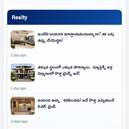
Realty
ఇంటిని అందంగా మార్చాలనుకుంటున్నారా? ఈ ఒక్క
తప్పు చేయొద్దట!
1 day ago
తక్కువ స్థలంలో ఎక్కువ సౌకర్యాలు.. డ్యూప్లెక్స్ ఇళ్ల
నిర్మాణంలో కొత్త ట్రెండ్స్ ఇవే!
1 day ago
వంటగది ఉన్నా.. కనిపించదు! ఇదే కొత్త 'ఇన్విజిబుల్
కిచెన్' ట్రెండ్
3 days ago