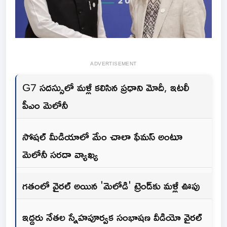
ADVERTISEMENT
G7 సదస్సులో మళ్లీ కలిసిన ప్రధాని మోదీ, ఇటలీ
పీఎం మెలోనీ
సోషల్ మీడియాలో మేం చాలా ఫేమస్ అంటూ
మెలోనీ సరదా వ్యాఖ్య
గతంలో వైరల్ అయిన 'మెలోడి' ట్రెండ్‌కు మళ్లీ ఊపు
ఇద్దరు నేతల స్నేహపూర్వక సంభాషణ వీడియో వైరల్