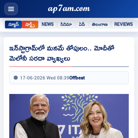
న్యూస్
షార్ట్స్
NEWS
సినిమా
ఏపీ
తెలంగాణ
REVIEWS
ఇన్‌స్టాగ్రామ్‌లో మనమే తోపులం.. మోదీతో
మెలోనీ సరదా వ్యాఖ్యలు
17-06-2026 Wed 08:39
Offbeat