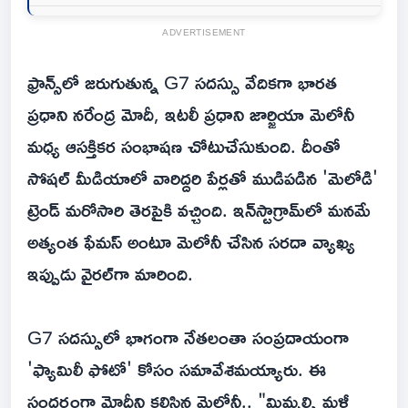
ADVERTISEMENT
ఫ్రాన్స్‌లో జరుగుతున్న G7 సదస్సు వేదికగా భారత
ప్రధాని నరేంద్ర మోదీ, ఇటలీ ప్రధాని జార్జియా మెలోనీ
మధ్య ఆసక్తికర సంభాషణ చోటుచేసుకుంది. దీంతో
సోషల్ మీడియాలో వారిద్దరి పేర్లతో ముడిపడిన 'మెలోడి'
ట్రెండ్ మరోసారి తెరపైకి వచ్చింది. ఇన్‌స్టాగ్రామ్‌లో మనమే
అత్యంత ఫేమస్ అంటూ మెలోనీ చేసిన సరదా వ్యాఖ్య
ఇప్పుడు వైరల్‌గా మారింది.
G7 సదస్సులో భాగంగా నేతలంతా సంప్రదాయంగా
'ఫ్యామిలీ ఫోటో' కోసం సమావేశమయ్యారు. ఈ
సందర్భంగా మోదీని కలిసిన మెలోనీ.. "మిమ్మల్ని మళ్లీ