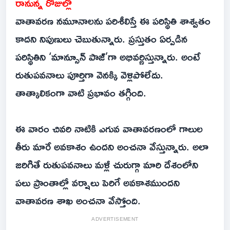
రానున్న రోజుల్లో
వాతావరణ నమూనాలను పరిశీలిస్తే ఈ పరిస్థితి శాశ్వతం
కాదని నిపుణులు చెబుతున్నారు. ప్రస్తుతం ఏర్పడిన
పరిస్థితిని ‘మాన్సూన్‌ పాజ్‌’గా అభివర్ణిస్తున్నారు. అంటే
రుతుపవనాలు పూర్తిగా వెనక్కి వెళ్లిపోలేదు.
తాత్కాలికంగా వాటి ప్రభావం తగ్గింది.
ఈ వారం చివరి నాటికి ఎగువ వాతావరణంలో గాలుల
తీరు మారే అవకాశం ఉందని అంచనా వేస్తున్నారు. అలా
జరిగితే రుతుపవనాలు మళ్లీ చురుగ్గా మారి దేశంలోని
పలు ప్రాంతాల్లో వర్షాలు పెరిగే అవకాశముందని
వాతావరణ శాఖ అంచనా వేస్తోంది.
ADVERTISEMENT