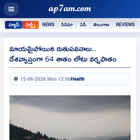
న్యూస్
షార్ట్స్
NEWS
సినిమా
ఏపీ
తెలంగాణ
REVIEWS
మాయమైపోయిన రుతుపవనాలు..
దేశవ్యాప్తంగా 64 శాతం లోటు వర్షపాతం
15-06-2026 Mon 12:56
Health