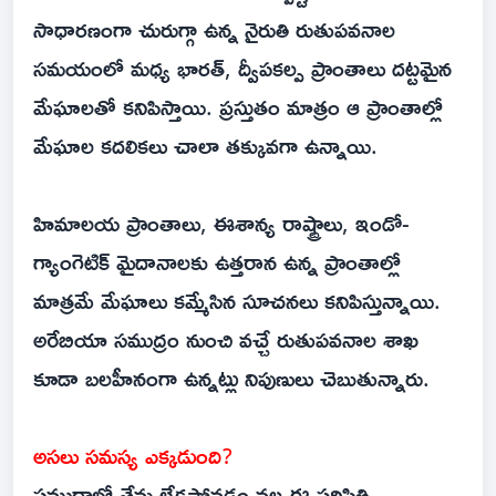
సాధారణంగా చురుగ్గా ఉన్న నైరుతి రుతుపవనాల
సమయంలో మధ్య భారత్‌, ద్వీపకల్ప ప్రాంతాలు దట్టమైన
మేఘాలతో కనిపిస్తాయి. ప్రస్తుతం మాత్రం ఆ ప్రాంతాల్లో
మేఘాల కదలికలు చాలా తక్కువగా ఉన్నాయి.
హిమాలయ ప్రాంతాలు, ఈశాన్య రాష్ట్రాలు, ఇండో-
గ్యాంగెటిక్‌ మైదానాలకు ఉత్తరాన ఉన్న ప్రాంతాల్లో
మాత్రమే మేఘాలు కమ్మేసిన సూచనలు కనిపిస్తున్నాయి.
అరేబియా సముద్రం నుంచి వచ్చే రుతుపవనాల శాఖ
కూడా బలహీనంగా ఉన్నట్లు నిపుణులు చెబుతున్నారు.
అసలు సమస్య ఎక్కడుంది?
సముద్రాల్లో తేమ లేకపోవడం వల్ల ఈ పరిస్థితి