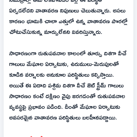
ఏర్పడలేదని వాతావరణ నిపుణులు చెబుతున్నారు. అసలు
కారణం భూమికి చాలా ఎత్తులో ఉన్న వాతావరణ పొరల్లో
చోటుచేసుకున్న మార్పులేనని వివరిస్తున్నారు.
సాధారణంగా రుతుపవనాల కాలంలో తూర్పు దిశగా వీచే
గాలులు మేఘాల ఏర్పాటుకు, ఉరుములు-మెరుపులతో
కూడిన వర్షాలకు అనుకూల పరిస్థితులు కల్పిస్తాయి.
అయితే ఈ ఏడాది పశ్చిమ దిశగా వీచే జెట్‌ స్ట్రీమ్‌ గాలులు
సాధారణం కంటే దక్షిణం వైపు జరగడంతో రుతుపవనాల
వ్యవస్థపై ప్రభావం పడింది. దీంతో మేఘాల ఏర్పాటుకు
అవసరమైన వాతావరణ పరిస్థితులు బలహీనపడ్డాయి.