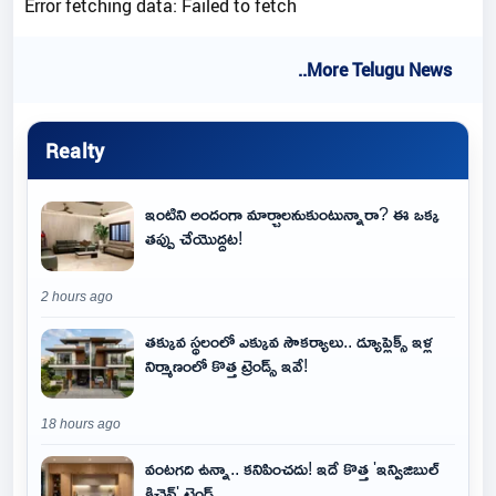
Error fetching data: Failed to fetch
..More Telugu News
Realty
ఇంటిని అందంగా మార్చాలనుకుంటున్నారా? ఈ ఒక్క
తప్పు చేయొద్దట!
2 hours ago
తక్కువ స్థలంలో ఎక్కువ సౌకర్యాలు.. డ్యూప్లెక్స్ ఇళ్ల
నిర్మాణంలో కొత్త ట్రెండ్స్ ఇవే!
18 hours ago
వంటగది ఉన్నా.. కనిపించదు! ఇదే కొత్త 'ఇన్విజిబుల్
కిచెన్' ట్రెండ్