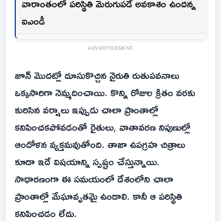
వారాంతంలో పరిస్థితి మెరుగుపడే అవకాశం ఉందన్న
ఐఎండీ
ADVERTISEMENT
జూన్‌ మొదట్లో దూసుకొచ్చిన నైరుతి రుతుపవనాలు
ఒక్కసారిగా నెమ్మదించాయి. కొన్ని రోజుల క్రితం వరకు
కురిసిన వర్షాలు ఇప్పుడు చాలా ప్రాంతాల్లో
కనిపించకపోవడంతో రైతులు, వాతావరణ నిపుణుల్లో
ఆందోళన వ్యక్తమవుతోంది. తాజా ఉపగ్రహ చిత్రాలు
కూడా ఇదే విషయాన్ని స్పష్టం చేస్తున్నాయి.
సాధారణంగా ఈ సమయంలో దేశంలోని చాలా
ప్రాంతాల్లో మేఘావృతమై ఉండాలి. కానీ ఆ పరిస్థితి
కనిపించడం లేదు.