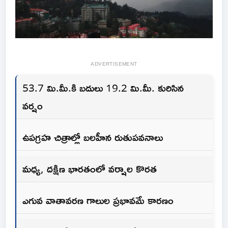
ADVERTISEMENT
53.7 మి.మీ.కి బదులు 19.2 మి.మీ. కురిసిన
వర్షం
ఉపగ్రహ చిత్రాల్లో బలహీన రుతుపవనాలు
మధ్య, దక్షిణ భారతంలో వర్షాల కొరత
ఎగువ వాతావరణ గాలుల ప్రభావమే కారణం