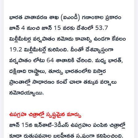
భారత వాతావరణ శాఖ (ఐఎండీ) గణాంకాల ప్రకారం
జూన్‌ 4 నుంచి జూన్‌ 15 వరకు దేశంలో 53.7
మిల్లీమీటర్ల వర్షపాతం నమోదు కావాల్సి ఉండగా కేవలం
19.2 మిల్లీమీటర్లే కురిసింది. దీంతో దేశవ్యాప్తంగా
వర్షపాతం లోటు 64 శాతానికి చేరింది. మధ్య భారత్‌,
దక్షిణాది రాష్ట్రాలు, తూర్పు భారతంలోని విస్తార
ప్రాంతాల్లో సాధారణం కంటే చాలా తక్కువ వర్షాలు
నమోదయ్యాయి.
ఉపగ్రహ చిత్రాల్లో స్పష్టమైన మార్పు
జూన్‌ 15న ఇన్‌శాట్‌-3డీఎస్‌ ఉపగ్రహం పంపిన చిత్రాల్లో
కూడా రుతుపవనాల బలహీనత స్పష్టంగా కనిపించింది.