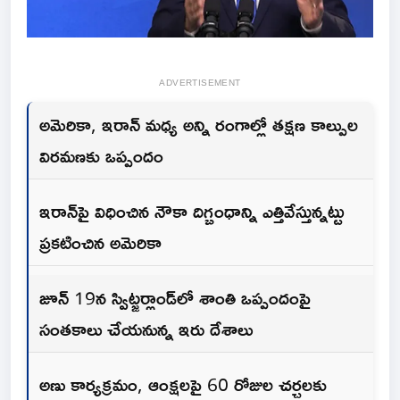
ADVERTISEMENT
అమెరికా, ఇరాన్ మధ్య అన్ని రంగాల్లో తక్షణ కాల్పుల
విరమణకు ఒప్పందం
ఇరాన్‌పై విధించిన నౌకా దిగ్బంధాన్ని ఎత్తివేస్తున్నట్టు
ప్రకటించిన అమెరికా
జూన్ 19న స్విట్జర్లాండ్‌లో శాంతి ఒప్పందంపై
సంతకాలు చేయనున్న ఇరు దేశాలు
అణు కార్యక్రమం, ఆంక్షలపై 60 రోజుల చర్చలకు