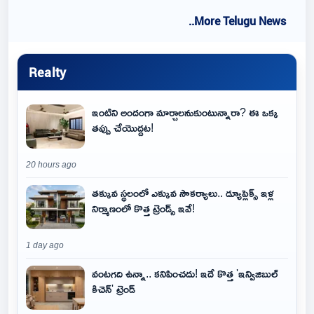
..More Telugu News
Realty
ఇంటిని అందంగా మార్చాలనుకుంటున్నారా? ఈ ఒక్క
తప్పు చేయొద్దట!
20 hours ago
తక్కువ స్థలంలో ఎక్కువ సౌకర్యాలు.. డ్యూప్లెక్స్ ఇళ్ల
నిర్మాణంలో కొత్త ట్రెండ్స్ ఇవే!
1 day ago
వంటగది ఉన్నా.. కనిపించదు! ఇదే కొత్త 'ఇన్విజిబుల్
కిచెన్' ట్రెండ్