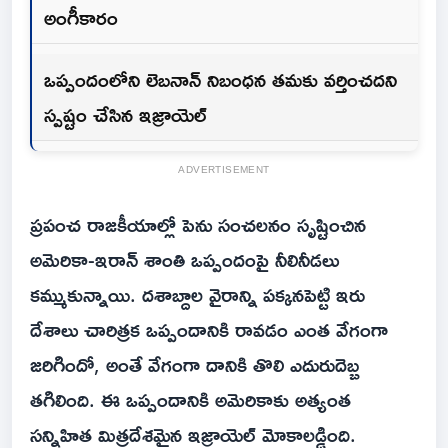
అంగీకారం
ఒప్పందంలోని లెబనాన్ నిబంధన తమకు వర్తించదని
స్పష్టం చేసిన ఇజ్రాయెల్
ADVERTISEMENT
ప్రపంచ రాజకీయాల్లో పెను సంచలనం సృష్టించిన
అమెరికా-ఇరాన్ శాంతి ఒప్పందంపై నీలినీడలు
కమ్ముకున్నాయి. దశాబ్దాల వైరాన్ని పక్కనపెట్టి ఇరు
దేశాలు చారిత్రక ఒప్పందానికి రావడం ఎంత వేగంగా
జరిగిందో, అంతే వేగంగా దానికి తొలి ఎదురుదెబ్బ
తగిలింది. ఈ ఒప్పందానికి అమెరికాకు అత్యంత
సన్నిహిత మిత్రదేశమైన ఇజ్రాయెల్ మోకాలడ్డింది.