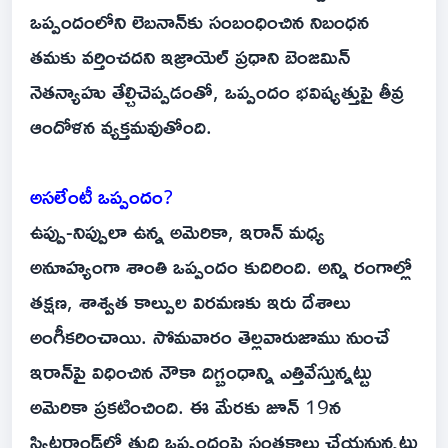
ఒప్పందంలోని లెబనాన్‌కు సంబంధించిన నిబంధన
తమకు వర్తించదని ఇజ్రాయెల్ ప్రధాని బెంజమిన్
నెతన్యాహు తేల్చిచెప్పడంతో, ఒప్పందం భవిష్యత్తుపై తీవ్ర
ఆందోళన వ్యక్తమవుతోంది.
అసలేంటీ ఒప్పందం?
ఉప్పు-నిప్పులా ఉన్న అమెరికా, ఇరాన్ మధ్య
అనూహ్యంగా శాంతి ఒప్పందం కుదిరింది. అన్ని రంగాల్లో
తక్షణ, శాశ్వత కాల్పుల విరమణకు ఇరు దేశాలు
అంగీకరించాయి. సోమవారం తెల్లవారుజాము నుంచే
ఇరాన్‌పై విధించిన నౌకా దిగ్బంధాన్ని ఎత్తివేస్తున్నట్టు
అమెరికా ప్రకటించింది. ఈ మేరకు జూన్ 19న
స్విట్జర్లాండ్‌లో తుది ఒప్పందంపై సంతకాలు చేయనున్నట్టు