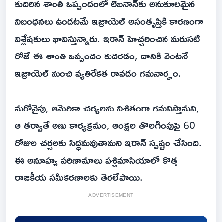
కుదిరిన శాంతి ఒప్పందంలో లెబనాన్‌కు అనుకూలమైన
నిబంధనలు ఉండటమే ఇజ్రాయెల్ అసంతృప్తికి కారణంగా
విశ్లేషకులు భావిస్తున్నారు. ఇరాన్ హెచ్చరించిన మరుసటి
రోజే ఈ శాంతి ఒప్పందం కుదరడం, దానికి వెంటనే
ఇజ్రాయెల్ నుంచి వ్యతిరేకత రావడం గమనార్హం.
మరోవైపు, అమెరికా చర్యలను నిశితంగా గమనిస్తామని,
ఆ తర్వాతే అణు కార్యక్రమం, ఆంక్షల తొలగింపుపై 60
రోజుల చర్చలకు సిద్ధమవుతామని ఇరాన్ స్పష్టం చేసింది.
ఈ అనూహ్య పరిణామాలు పశ్చిమాసియాలో కొత్త
రాజకీయ సమీకరణాలకు తెరలేపాయి.
ADVERTISEMENT