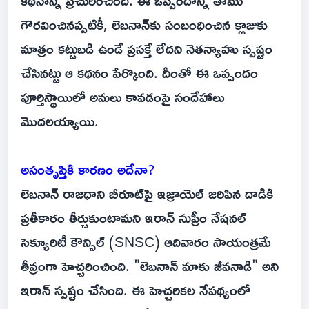
కథనాన్ని ప్రచురించింది. ఈ ఒప్పందాన్ని తాము
గౌరవించినప్పటికీ, లెబనాన్‌కు సంబంధించిన క్లాజుకు
మాత్రం కట్టుబడి ఉండే ప్రసక్తే లేదని నెతన్యాహు స్పష్టం
చేసినట్టు ఆ కథనం పేర్కొంది. దీంతో ఈ ఒప్పందం
పూర్తిస్థాయిలో అమలు కావడంపై సందేహాలు
మొదలయ్యాయి.
అసంతృప్తికి కారణం అదేనా?
లెబనాన్ రాజధాని బీరూట్‌పై ఇజ్రాయెల్ జరిపిన దాడికి
ప్రతీకారం తీర్చుకుంటామని ఇరాన్ సుప్రీం నేషనల్
సెక్యూరిటీ కౌన్సిల్ (SNSC) ఆదివారం సాయంత్రమే
తీవ్రంగా హెచ్చరించింది. "లెబనాన్ మాకు జీవనాడి" అని
ఇరాన్ స్పష్టం చేసింది. ఈ హెచ్చరికల నేపథ్యంలో