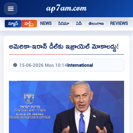
న్యూస్
షార్ట్స్
NEWS
సినిమా
ఏపీ
తెలంగాణ
REVIEWS
అమెరికా-ఇరాన్ డీల్‌కు ఇజ్రాయెల్ మోకాలడ్డు!
15-06-2026 Mon 10:14
International