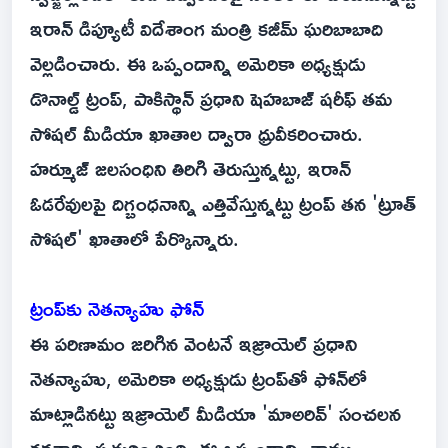
ఇరాన్ డిప్యూటీ విదేశాంగ మంత్రి కజీమ్ ఘరిబాబాది
వెల్లడించారు. ఈ ఒప్పందాన్ని అమెరికా అధ్యక్షుడు
డొనాల్డ్ ట్రంప్, పాకిస్థాన్ ప్రధాని షెహబాజ్ షరీఫ్ తమ
సోషల్ మీడియా ఖాతాల ద్వారా ధ్రువీకరించారు.
హర్మూజ్ జలసంధిని తిరిగి తెరుస్తున్నట్టు, ఇరాన్
ఓడరేవులపై దిగ్బంధనాన్ని ఎత్తివేస్తున్నట్టు ట్రంప్ తన 'ట్రూత్
సోషల్' ఖాతాలో పేర్కొన్నారు.
ట్రంప్‌కు నెతన్యాహు ఫోన్
ఈ పరిణామం జరిగిన వెంటనే ఇజ్రాయెల్ ప్రధాని
నెతన్యాహు, అమెరికా అధ్యక్షుడు ట్రంప్‌తో ఫోన్‌లో
మాట్లాడినట్టు ఇజ్రాయెల్ మీడియా 'మాఅరివ్' సంచలన