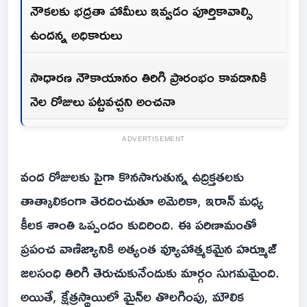
నౌకలకు భద్రతా హామీలు ఇవ్వడం పూర్తికావాల్సి
ఉందన్న‌ అధికారులు
సాధారణ నౌకాయానం తిరిగి ప్రారంభం కావడానికి
నెల‌ రోజులు పట్టవచ్చని అంచనా
ADVERTISEMENT
వంద రోజులకు పైగా కొనసాగుతున్న ఉద్రిక్తతలకు
తాత్కాలికంగా తెరదించుతూ అమెరికా, ఇరాన్ మధ్య
కీలక శాంతి ఒప్పందం కుదిరింది. ఈ పరిణామంతో
ప్రపంచ వాణిజ్యానికి అత్యంత వ్యూహాత్మకమైన హ‌ర్మూజ్
జలసంధి తిరిగి తెరుచుకునేందుకు మార్గం సుగమమైంది.
అయితే, క్షేత్రస్థాయిలో మైన్‌ల తొలగింపు, మౌలిక