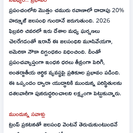
ప్రపంచంలోని మొత్తం చమురు రవాణాలో దాదాపు 20%
హ‌ర్మూజ్ జలసంధి గుండానే జరుగుతుంది. 2026
ఫిబ్రవరి చివరలో ఇరు దేశాల మధ్య ఘర్షణలు
చెలరేగడంతో ఇరాన్ ఈ జలసంధిని మూసివేయగా,
అమెరికా నౌకా దిగ్బంధనం విధించింది. దీంతో
ప్రపంచవ్యాప్తంగా ఇంధన ధరలు తీవ్రంగా పెరిగి,
అంతర్జాతీయ ఆర్థిక వ్యవస్థపై ప్రతికూల ప్రభావం పడింది.
ఈ ఒప్పందం ద్వారా యుద్ధానికి ముందున్న పరిస్థితులను
దశలవారీగా పునరుద్ధరించాలని లక్ష్యంగా పెట్టుకున్నారు.
ముందున్న సవాళ్లు
ట్రంప్ ప్రకటనతో జలసంధి వెంటనే తెరుచుకుంటుందనే