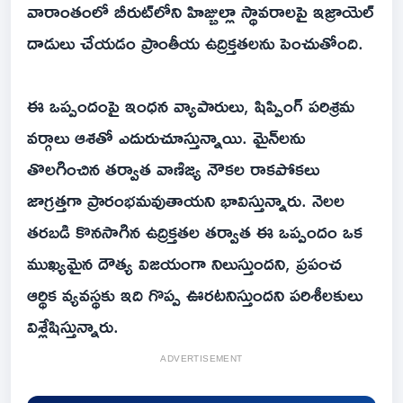
వారాంతంలో బీరుట్‌లోని హిజ్బుల్లా స్థావరాలపై ఇజ్రాయెల్
దాడులు చేయడం ప్రాంతీయ ఉద్రిక్తతలను పెంచుతోంది.
ఈ ఒప్పందంపై ఇంధన వ్యాపారులు, షిప్పింగ్ పరిశ్రమ
వర్గాలు ఆశతో ఎదురుచూస్తున్నాయి. మైన్‌లను
తొలగించిన తర్వాత వాణిజ్య నౌకల రాకపోకలు
జాగ్రత్తగా ప్రారంభమవుతాయని భావిస్తున్నారు. నెలల
తరబడి కొనసాగిన ఉద్రిక్తతల తర్వాత ఈ ఒప్పందం ఒక
ముఖ్యమైన దౌత్య విజయంగా నిలుస్తుందని, ప్రపంచ
ఆర్థిక వ్యవస్థకు ఇది గొప్ప ఊరటనిస్తుందని పరిశీలకులు
విశ్లేషిస్తున్నారు.
ADVERTISEMENT