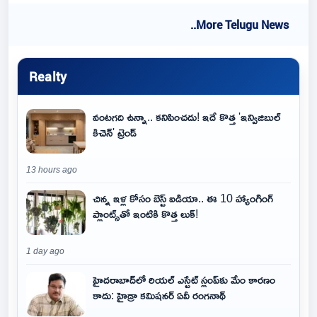
..More Telugu News
Realty
వంటగది ఉన్నా.. కనిపించదు! ఇదే కొత్త 'ఇన్విజిబుల్
కిచెన్' ట్రెండ్
13 hours ago
చిన్న ఇళ్ల కోసం బెస్ట్ ఐడియా.. ఈ 10 హ్యాంగింగ్
ప్లాంట్స్‌తో ఇంటికి కొత్త లుక్!
1 day ago
హైదరాబాద్‌లో రియల్ ఎస్టేట్ స్లంప్‌కు మేం కారణం
కాదు: హైడ్రా కమిషనర్ ఏవీ రంగనాథ్