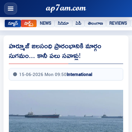
న్యూస్
షార్ట్స్
NEWS
సినిమా
ఏపీ
తెలంగాణ
REVIEWS
హ‌ర్మూజ్ జలసంధి ప్రారంభానికి మార్గం
సుగమం... కానీ పలు సవాళ్లు!
15-06-2026 Mon 09:50
International