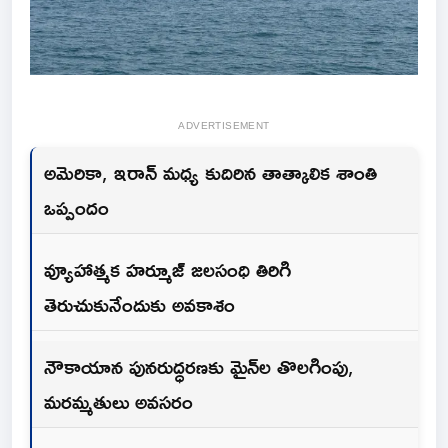
ADVERTISEMENT
అమెరికా, ఇరాన్ మధ్య కుదిరిన తాత్కాలిక శాంతి
ఒప్పందం
వ్యూహాత్మక హ‌ర్మూజ్ జలసంధి తిరిగి
తెరుచుకునేందుకు అవకాశం
నౌకాయాన పునరుద్ధరణకు మైన్‌ల తొలగింపు,
మరమ్మతులు అవసరం