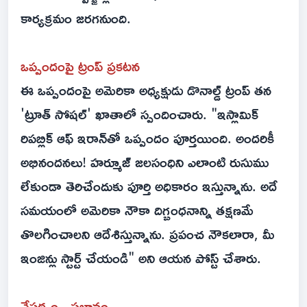
కార్యక్రమం జరగనుంది.
ఒప్పందంపై ట్రంప్ ప్ర‌క‌ట‌న‌
ఈ ఒప్పందంపై అమెరికా అధ్యక్షుడు డొనాల్డ్ ట్రంప్ తన
'ట్రూత్ సోషల్' ఖాతాలో స్పందించారు. "ఇస్లామిక్
రిపబ్లిక్ ఆఫ్ ఇరాన్‌తో ఒప్పందం పూర్తయింది. అందరికీ
అభినందనలు! హ‌ర్మూజ్ జలసంధిని ఎలాంటి రుసుము
లేకుండా తెరిచేందుకు పూర్తి అధికారం ఇస్తున్నాను. అదే
సమయంలో అమెరికా నౌకా దిగ్బంధనాన్ని తక్షణమే
తొలగించాలని ఆదేశిస్తున్నాను. ప్రపంచ నౌకలారా, మీ
ఇంజిన్లు స్టార్ట్ చేయండి" అని ఆయన పోస్ట్ చేశారు.
నేపథ్యం.. ప్రభావం