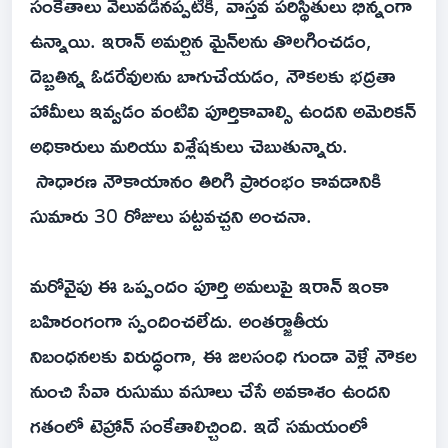
సంకేతాలు వెలువడినప్పటికీ, వాస్తవ పరిస్థితులు భిన్నంగా
ఉన్నాయి. ఇరాన్ అమర్చిన మైన్‌లను తొలగించడం,
దెబ్బతిన్న ఓడరేవులను బాగుచేయడం, నౌకలకు భద్రతా
హామీలు ఇవ్వడం వంటివి పూర్తికావాల్సి ఉందని అమెరికన్
అధికారులు మరియు విశ్లేషకులు చెబుతున్నారు.
సాధారణ నౌకాయానం తిరిగి ప్రారంభం కావడానికి
సుమారు 30 రోజులు పట్టవచ్చని అంచనా.
మరోవైపు ఈ ఒప్పందం పూర్తి అమలుపై ఇరాన్ ఇంకా
బహిరంగంగా స్పందించలేదు. అంతర్జాతీయ
నిబంధనలకు విరుద్ధంగా, ఈ జలసంధి గుండా వెళ్లే నౌకల
నుంచి సేవా రుసుము వసూలు చేసే అవకాశం ఉందని
గతంలో టెహ్రాన్ సంకేతాలిచ్చింది. ఇదే సమయంలో