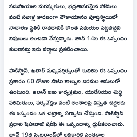
సదుపాయాల మరమ్మతులు, భద్రతాపరమైన హామీలు
వంటి సవాళ్ల కారణంగా నౌకాయానం పూర్తిస్థాయిలో
సాధారణ స్థితికి రావడానికి కొంత సమయం పట్టవచ్చని
నిపుణులు అంచనా వేస్తున్నారు. జూన్ 14న ఈ ఒప్పందం
కుదిరినట్లు ఇరు వర్గాలు ప్రకటించాయి.
పాకిస్థాన్, ఖతార్ మధ్యవర్తిత్వంతో కుదిరిన ఈ ఒప్పందం
ప్రకారం 60 రోజుల పాటు కాల్పుల విరమణ అమలులో
ఉంటుంది. ఇరాన్ అణు కార్యక్రమం, యురేనియం శుద్ధి
పరిమితులు, పర్యవేక్షణ వంటి అంశాలపై విస్తృత చర్చలకు
ఈ ఒప్పందం ఒక చట్రాన్ని ఏర్పాటు చేస్తుంది. పాకిస్థాన్
ప్రధాని షెహబాజ్ షరీఫ్ ఈ ఒప్పందాన్ని ధ్రువీకరించారు.
జూన్ 19న స్విట్జర్లాండ్‌లో అధికారిక సంతకాల