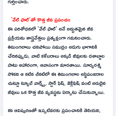
గుర్తించారు.
'వేల్ ఫాల్'తో కొత్త జీవ ప్రపంచం
ఈ పరిశోధనలో 'వేల్ ఫాల్' అనే అద్భుతమైన జీవ
ప్రక్రియను శాస్త్రవేత్తలు ప్రత్యక్షంగా గమనించారు.
తిమింగలాలు చనిపోయి సముద్రం అడుగు భాగానికి
చేరినప్పుడు, వాటి కళేబరాలు అక్కడి జీవులకు దశాబ్దాల
పాటు ఆహారంగా, ఆవాసంగా మారతాయి. సూర్యరశ్మి
సోకని ఆ కటిక చీకటిలో ఈ తిమింగలాల అస్థిపంజరాల
చుట్టూ ట్యూబ్ వార్మ్స్, స్టార్ ఫిష్, జెల్లీఫిష్ వంటి అరుదైన
జీవులు ఒక కొత్త జీవ వ్యవస్థను ఏర్పాటు చేసుకున్నాయి.
ఈ ఆవిష్కరణతో ఇప్పటివరకు ప్రపంచానికి తెలియని,