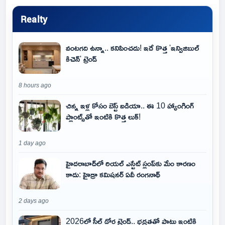
Realty
వంటగది ఉన్నా.. కనిపించదు! ఇదే కొత్త 'ఇన్విజిబుల్
కిచెన్' ట్రెండ్
8 hours ago
చిన్న ఇళ్ల కోసం బెస్ట్ ఐడియా.. ఈ 10 హ్యాంగింగ్
ప్లాంట్స్‌తో ఇంటికి కొత్త లుక్!
1 day ago
హైదరాబాద్‌లో రియల్ ఎస్టేట్ స్లంప్‌కు మేం కారణం
కాదు: హైడ్రా కమిషనర్ ఏవీ రంగనాథ్
2 days ago
2026లో స్టీల్ డోర్ల ట్రెండ్.. భద్రతతో పాటు ఇంటికి