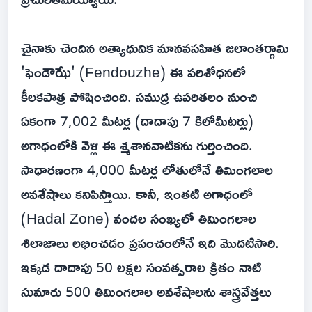
చైనాకు చెందిన అత్యాధునిక మానవసహిత జలాంతర్గామి
'ఫెండౌఝే' (Fendouzhe) ఈ పరిశోధనలో
కీలకపాత్ర పోషించింది. సముద్ర ఉపరితలం నుంచి
ఏకంగా 7,002 మీటర్ల (దాదాపు 7 కిలోమీటర్లు)
అగాధంలోకి వెళ్లి ఈ శ్మశానవాటికను గుర్తించింది.
సాధారణంగా 4,000 మీటర్ల లోతులోనే తిమింగలాల
అవశేషాలు కనిపిస్తాయి. కానీ, ఇంతటి అగాధంలో
(Hadal Zone) వందల సంఖ్యలో తిమింగలాల
శిలాజాలు లభించడం ప్రపంచంలోనే ఇది మొదటిసారి.
ఇక్కడ దాదాపు 50 లక్షల సంవత్సరాల క్రితం నాటి
సుమారు 500 తిమింగలాల అవశేషాలను శాస్త్రవేత్తలు