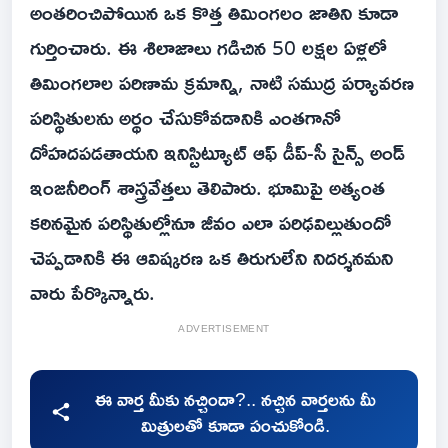
అంతరించిపోయిన ఒక కొత్త తిమింగలం జాతిని కూడా
గుర్తించారు. ఈ శిలాజాలు గడిచిన 50 లక్షల ఏళ్లలో
తిమింగలాల పరిణామ క్రమాన్ని, నాటి సముద్ర పర్యావరణ
పరిస్థితులను అర్థం చేసుకోవడానికి ఎంతగానో
దోహదపడతాయని ఇనిస్టిట్యూట్ ఆఫ్ డీప్-సీ సైన్స్ అండ్
ఇంజనీరింగ్ శాస్త్రవేత్తలు తెలిపారు. భూమిపై అత్యంత
కఠినమైన పరిస్థితుల్లోనూ జీవం ఎలా పరిఢవిల్లుతుందో
చెప్పడానికి ఈ ఆవిష్కరణ ఒక తిరుగులేని నిదర్శనమని
వారు పేర్కొన్నారు.
ADVERTISEMENT
ఈ వార్త మీకు నచ్చిందా?.. నచ్చిన వార్తలను మీ
మిత్రులతో కూడా పంచుకోండి.