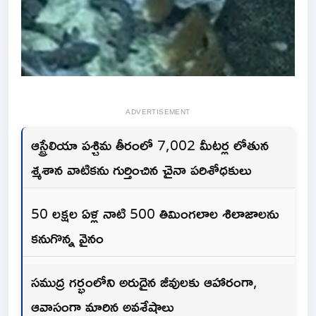
ADVERTISEMENT
ఆస్ట్రేలియా పశ్చిమ తీరంలో 7,002 మీటర్ల లోతున
శ్మశాన వాటికను గుర్తించిన చైనా పరిశోధకులు
50 లక్షల ఏళ్ల నాటి 500 తిమింగలాల శిలాజాలను
కనుగొన్న వైనం
సముద్ర గర్భంలోని అరుదైన జీవులకు ఆహారంగా,
ఆవాసంగా మారిన అవశేషాలు