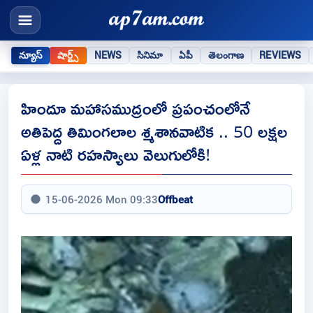
న్యూస్
షార్ట్స్
NEWS
సినిమా
ఏపీ
తెలంగాణ
REVIEWS
హిందూ మహాసముద్రంలో ప్రపంచంలోనే
అతిపెద్ద తిమింగలాల శ్మశానవాటిక .. 50 లక్షల
ఏళ్ల నాటి రహస్యాలు వెలుగులోకి!
15-06-2026 Mon 09:33
Offbeat