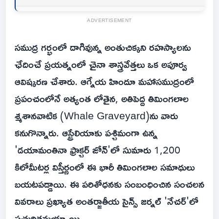
ADVERTISEMENT
సముద్ర గర్భంలో దాగివున్న అంతుచిక్కని రహస్యాలను
ఛేదించే ప్రయత్నంలో చైనా శాస్త్రవేత్తలు ఒక అపూర్వ
ఆవిష్కరణ చేశారు. ఆగ్నేయ హిందూ మహాసముద్రంలో
ప్రపంచంలోనే అత్యంత లోతైన, అతిపెద్ద తిమింగలాల
శ్మశానవాటిక (Whale Graveyard)ను వారు
కనుగొన్నారు. ఆస్ట్రేలియాకు పశ్చిమంగా ఉన్న
'డయామంతినా ఫ్రాక్చర్ జోన్‌'లో సుమారు 1,200
కిలోమీటర్ల విస్తీర్ణంలో ఈ భారీ తిమింగలాల సమాధులు
బయటపడ్డాయి. ఈ పరిశోధనకు సంబంధించిన సంచలన
వివరాలు ప్రఖ్యాత అంతర్జాతీయ సైన్స్ జర్నల్ 'నేచర్'లో
ప్రచురితమయ్యాయి.