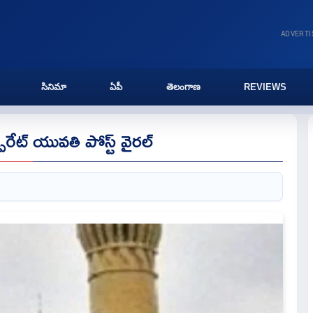
ADVERT
సినిమా
ఏపీ
తెలంగాణ
REVIEWS
ొరేట్ యువతి పోస్ట్ వైరల్