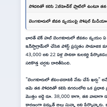
సోదరితో కలిసి 2బీహెచ్‌కే ఫ్లాట్‌లో ఉంటూ తన
బెంగళూరులో జీవన వ్యయంపై సోషల్ మీడియాల
భారత్ టెక్ హబ్ బెంగళూరులో జీవనం వ్యయం ఏ స్థ
ఇన్‌స్టాగ్రామ్‌లో చేసిన పోస్ట్ ప్రస్తుతం సామాజిక
43,000 అని 22 ఏళ్ల సానికా కులకర్ణి పేర్కొన
సరికొత్త చర్చకు దారితీసింది.
"బెంగళూరులో జీవించడానికి నేను చేసే ఖర్చు" అన
ఆమె తన సోదరితో కలిసి నగరంలోని ఒక ప్రధాన ప్రాంత
మొత్తం అద్దె రూ. 38,000 కాగా, తన వాటాగా రూ. 
కారణంగా విద్యుత్ బిల్లు సున్నా అని పేర్కొన్నార