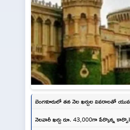
బెంగళూరులో తన నెల ఖర్చుల వివరాలతో యువతి పె
నెలవారీ ఖర్చు రూ. 43,000గా పేర్కొన్న కార్పొర