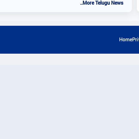
..More Telugu News
Home
Pri