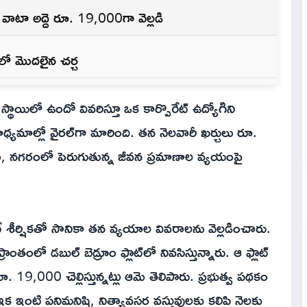
 వాటా అద్దె రూ. 19,000గా వెల్లడి
ో మొదలైన చర్చ
ాయిలో ఉందో వివరిస్తూ ఒక కార్పొరేట్ ఉద్యోగిని
 మాధ్యమాల్లో వైరల్‌గా మారింది. తన నెలవారీ ఖర్చులు రూ.
డం, నగరంలో పెరుగుతున్న జీవన ప్రమాణాల వ్యయంపై
ే శీర్షికతో సానికా తన వ్యయాల వివరాలను వెల్లడించారు.
ంలో డబుల్ బెడ్రూం ఫ్లాట్‌లో నివసిస్తున్నారు. ఆ ఫ్లాట్
19,000 చెల్లిస్తున్నట్లు ఆమె తెలిపారు. ప్రభుత్వ పథకం
ు. ఇక ఇంటి పనిమనిషి, నిత్యావసర వస్తువులకు కలిపి నెలకు