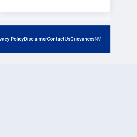
vacy Policy
Disclaimer
ContactUs
Grievances
NV