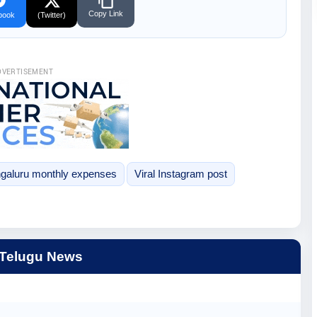
Copy Link
book
(Twitter)
DVERTISEMENT
galuru monthly expenses
Viral Instagram post
 Telugu News