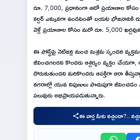
రూ. 7,000, ప్రధానంగా ఆటో ప్రయాణాల కోసం రూ. 
కల్చర్ ఎక్కువగా ఉండటంతో బయట భోజనానికి ర
వెళ్లే ప్రయాణాల కోసం మరో రూ. 5,000 ఖర్చవుతున్
ఈ పోస్ట్‌పై నెటిజన్ల నుంచి మిశ్రమ స్పందన వ్య
జీవించగలరని కొందరు ఆశ్చర్యం వ్యక్తం చేయగా, అం
దొరుకుతుందని మరికొందరు ఆసక్తిగా ఆరా తీస్తున
నగరాల్లో యువ నిపుణులు పొదుపుగా జీవించడం 
పలువురు అభిప్రాయపడుతున్నారు.
ఈ వార్త మీకు నచ్చిందా?.. నచ్