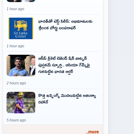
1 hour ago
భారత్‌తో టెస్ట్ సిరీస్: అభిమానులకు
శ్రీలంక బోర్డు బంపరాఫర్
1 hour ago
ఆసీస్ క్రికెట్ లెజెండ్ షేన్ వాట్సన్
పుస్తకమే స్ఫూర్తి.. ఆసియా గేమ్స్‌పై
గురిపెట్టిన భారత ఆర్చర్
2 hours ago
కొత్త ఇన్నింగ్స్ మొదలుపెట్టిన అజింక్యా
రహానే
5 hours ago
..more