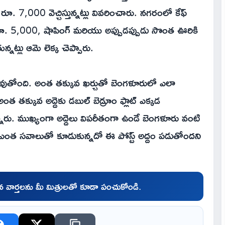
7,000 వెచ్చిస్తున్నట్లు వివరించారు. నగరంలో కేఫ్‌
ూ. 5,000, షాపింగ్ మరియు అప్పుడప్పుడు సొంత ఊరికి
నట్లు ఆమె లెక్క చెప్పారు.
క్తమవుతోంది. అంత తక్కువ ఖర్చుతో బెంగళూరులో ఎలా
త తక్కువ అద్దెకు డబుల్ బెడ్రూం ఫ్లాట్ ఎక్కడ
్నారు. ముఖ్యంగా అద్దెలు విపరీతంగా ఉండే బెంగళూరు వంటి
ఎంత సవాలుతో కూడుకున్నదో ఈ పోస్ట్ అద్దం పడుతోందని
చిన వార్తలను మీ మిత్రులతో కూడా పంచుకోండి.