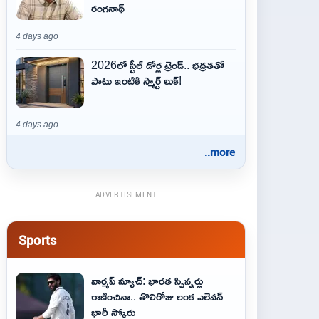
రంగనాథ్
4 days ago
2026లో స్టీల్ డోర్ల ట్రెండ్.. భద్రతతో
పాటు ఇంటికి స్మార్ట్ లుక్!
4 days ago
..more
ADVERTISEMENT
Sports
వార్మప్ మ్యాచ్: భారత స్పిన్నర్లు
రాణించినా.. తొలిరోజు లంక ఎలెవన్
భారీ స్కోరు