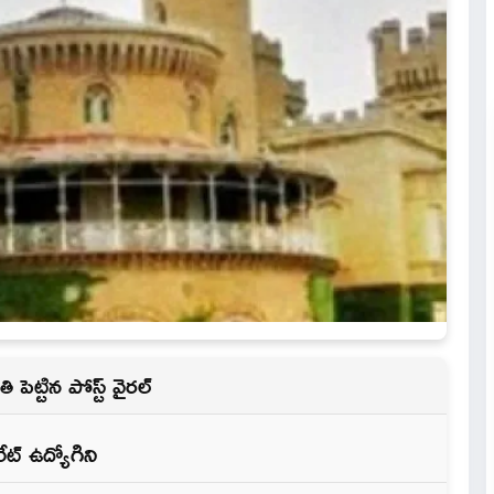
ట్టిన పోస్ట్ వైరల్
ేట్ ఉద్యోగిని