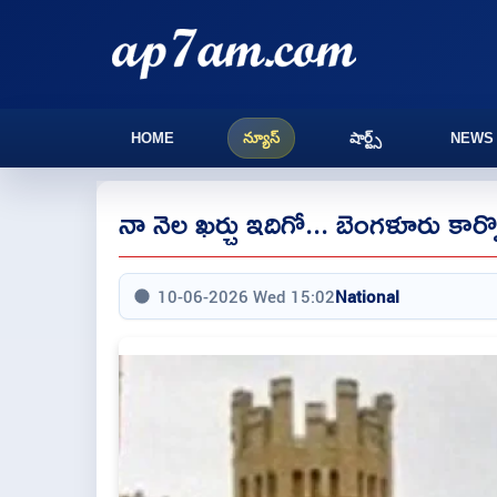
HOME
న్యూస్
షార్ట్స్
NEWS
నా నెల ఖర్చు ఇదిగో... బెంగళూరు కార్ప
10-06-2026 Wed 15:02
National