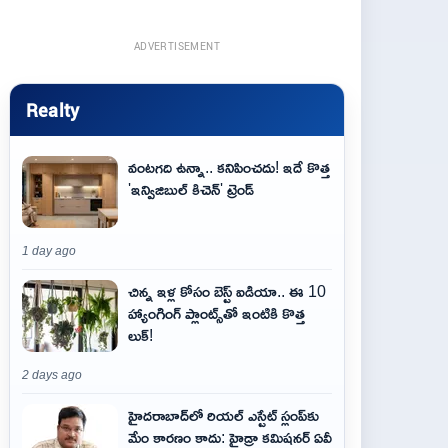
ADVERTISEMENT
Realty
వంటగది ఉన్నా.. కనిపించదు! ఇదే కొత్త
'ఇన్విజిబుల్ కిచెన్' ట్రెండ్
1 day ago
చిన్న ఇళ్ల కోసం బెస్ట్ ఐడియా.. ఈ 10
హ్యాంగింగ్ ప్లాంట్స్‌తో ఇంటికి కొత్త
లుక్!
2 days ago
హైదరాబాద్‌లో రియల్ ఎస్టేట్ స్లంప్‌కు
మేం కారణం కాదు: హైడ్రా కమిషనర్ ఏవీ