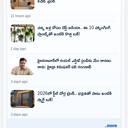
కిచెన్' ట్రెండ్
11 hours ago
చిన్న ఇళ్ల కోసం బెస్ట్ ఐడియా.. ఈ 10 హ్యాంగింగ్
ప్లాంట్స్‌తో ఇంటికి కొత్త లుక్!
1 day ago
హైదరాబాద్‌లో రియల్ ఎస్టేట్ స్లంప్‌కు మేం కారణం
కాదు: హైడ్రా కమిషనర్ ఏవీ రంగనాథ్
3 days ago
2026లో స్టీల్ డోర్ల ట్రెండ్.. భద్రతతో పాటు ఇంటికి
స్మార్ట్ లుక్!
3 days ago
..more