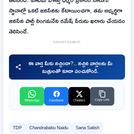
స్థానాల్లో ఒకటి జనసేనకు కేటాయించగా, తమ అభ్యర్థిగా
జనసేన పార్టీ లింగమనేని రమేష్ పేరును ఖరారు చేయడం
తెలిసిందే.
ADVERTISEMENT
ఈ వార్త మీకు నచ్చిందా?.. నచ్చిన వార్తలను మీ
మిత్రులతో కూడా పంచుకోండి.
Copy Link
WhatsApp
Facebook
(Twitter)
TDP
Chandrababu Naidu
Sana Satish