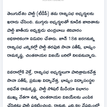
ADVERTISEMENT
తెలుగుదేశం పార్టీ (టీడీపీ) తమ రాజ్యసభ అభ్యర్థులను
ఖరారు చేసింది. ముగ్గురు అభ్యర్థులతో కూడిన జాబితాను
పార్టీ జాతీయ అధ్యక్షుడు చంద్రబాబు శనివారం
అధికారికంగా విడుదల చేశారు. జూన్ 18న జరగనున్న
రాజ్యసభ ఎన్నికల్లో పార్టీ తరఫున సానా సతీష్, భాష్యం
రామకృష్ణ, చింతకాయల విజయ్ బరిలో నిలవనున్నారు.
వివరాల్లోకి వెళ్తే, రాజ్యసభ అభ్యర్థులుగా పారిశ్రామికవేత్త
సానా సతీష్, ప్రముఖ విద్యావేత్త, భాష్యం విద్యాసంస్థల
అధినేత రామకృష్ణ, పార్టీ సోషల్ మీడియా విభాగం
ముఖ్య నేతగా ఉన్న చింతకాయల విజయ్‌లను ఎంపిక
చేసినట్లు పార్టీ ప్రకటించింది. రానున్న ఎన్నికల నేపథ్యంలో