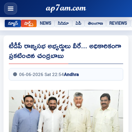
న్యూస్
షార్ట్స్
NEWS
సినిమా
ఏపీ
తెలంగాణ
REVIEWS
టీడీపీ రాజ్యసభ అభ్యర్థులు వీరే... అధికారికంగా
ప్రకటించిన చంద్రబాబు
06-06-2026 Sat 22:54
Andhra