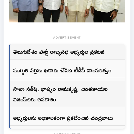
ADVERTISEMENT
తెలుగుదేశం పార్టీ రాజ్యసభ అభ్యర్థుల ప్రకటన
ముగ్గురి పేర్లను ఖరారు చేసిన టీడీపీ నాయకత్వం
సానా సతీష్, భాష్యం రామకృష్ణ, చింతకాయల
విజయ్‌లకు అవకాశం
అభ్యర్థులను అధికారికంగా ప్రకటించిన చంద్రబాబు