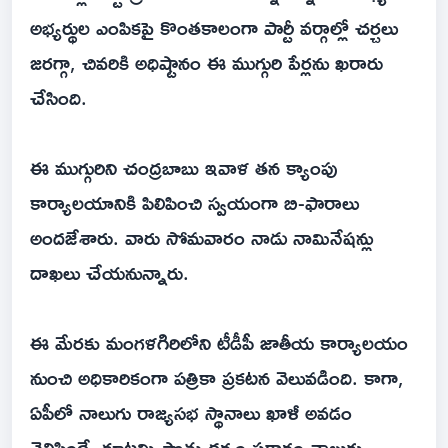
అభ్యర్థుల ఎంపికపై కొంతకాలంగా పార్టీ వర్గాల్లో చర్చలు
జరగ్గా, చివరికి అధిష్టానం ఈ ముగ్గురి పేర్లను ఖరారు
చేసింది.
ఈ ముగ్గురిని చంద్రబాబు ఇవాళ తన క్యాంపు
కార్యాలయానికి పిలిపించి స్వయంగా బి-ఫారాలు
అందజేశారు. వారు సోమవారం నాడు నామినేషన్లు
దాఖలు చేయనున్నారు.
ఈ మేరకు మంగళగిరిలోని టీడీపీ జాతీయ కార్యాలయం
నుంచి అధికారికంగా పత్రికా ప్రకటన వెలువడింది. కాగా,
ఏపీలో నాలుగు రాజ్యసభ స్థానాలు ఖాళీ అవడం
తెలిసిందే. కూటమి పొత్తు ధర్మం ప్రకారం నాలుగు