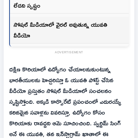
లేదని స్పష్టం
సోషల్ మీడియాలో వైరల్ అవుతున్న యువతి
వీడియో
ADVERTISEMENT
దక్షిణ కొరియాలో ఉద్యోగం చేయాలనుకుంటున్న
భారతీయులను హెచ్చరిస్తూ ఓ యువతి పోస్ట్ చేసిన
వీడియో ప్రస్తుతం సోషల్ మీడియాలో సంచలనం
సృష్టిస్తోంది. అక్కడి కార్పొరేట్ ప్రపంచంలో ఎదురయ్యే
కఠినమైన సవాళ్లను వివరిస్తూ, ఉద్యోగం కోసం
కొరియాకు రావద్దని ఆమె సూచించింది. స్వర్ణిమ్ సింగ్
అనే ఈ యువతి, తన ఇన్‌స్టాగ్రామ్ ఖాతాలో ఈ