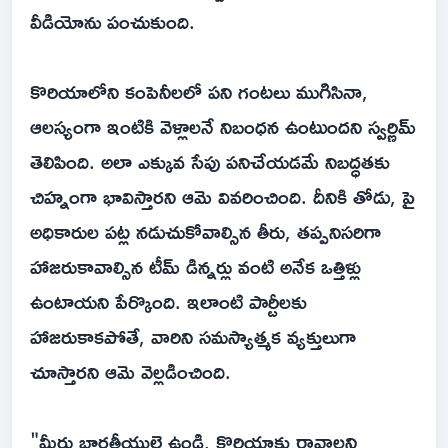
వీడియోను పంచుకుంది.
కొరియాలోని కంపెనీలలో పని గంటలు ముగిసినా,
ఆలస్యంగా ఇంటికి వెళ్లాలనే నిబంధన ఉంటుందని స్వర్ణిమ్
తెలిపింది. అలా ఎక్కువ సేపు పనిచేయడమే నిబద్ధతకు
చిహ్నంగా భావిస్తారని ఆమె వివరించింది. దీనికి తోడు, పై
అధికారుల పట్ల నడుచుకోవాల్సిన తీరు, తప్పనిసరిగా
హాజరుకావాల్సిన టీమ్ డిన్నర్లు వంటి అనేక ఒత్తిళ్లు
ఉంటాయని పేర్కొంది. ఇలాంటి పార్టీలకు
హాజరుకాకపోతే, వారిని సమస్యాత్మక వ్యక్తులుగా
చూస్తారని ఆమె వెల్లడించింది.
"మీరు భారతీయులై ఉండి, కొరియాకు రావాలని