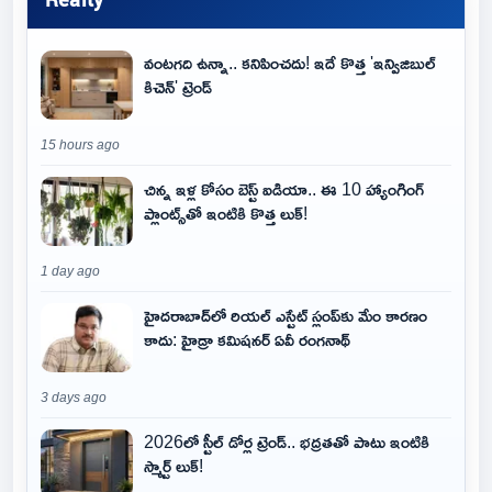
వంటగది ఉన్నా.. కనిపించదు! ఇదే కొత్త 'ఇన్విజిబుల్
కిచెన్' ట్రెండ్
15 hours ago
చిన్న ఇళ్ల కోసం బెస్ట్ ఐడియా.. ఈ 10 హ్యాంగింగ్
ప్లాంట్స్‌తో ఇంటికి కొత్త లుక్!
1 day ago
హైదరాబాద్‌లో రియల్ ఎస్టేట్ స్లంప్‌కు మేం కారణం
కాదు: హైడ్రా కమిషనర్ ఏవీ రంగనాథ్
3 days ago
2026లో స్టీల్ డోర్ల ట్రెండ్.. భద్రతతో పాటు ఇంటికి
స్మార్ట్ లుక్!