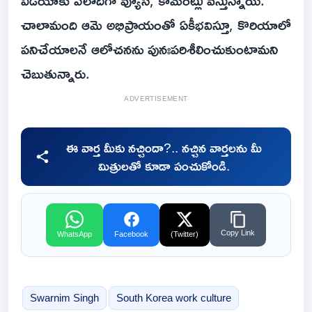
వీడియోకు వేలాదిగా వ్యూస్, కామెంట్లు వస్తున్నాయి.
చాలామంది ఆమె అభిప్రాయంతో ఏకీభవిస్తూ, కొరియాలో
పనిచేయాలనే ఆలోచనను పునఃపరిశీలించుకుంటామని
చెబుతున్నారు.
ADVERTISEMENT
ఈ వార్త మీకు నచ్చిందా?.. నచ్చిన వార్తలను మీ
మిత్రులతో కూడా పంచుకోండి.
Copy Link
WhatsApp
Facebook
(Twitter)
Swarnim Singh
South Korea work culture