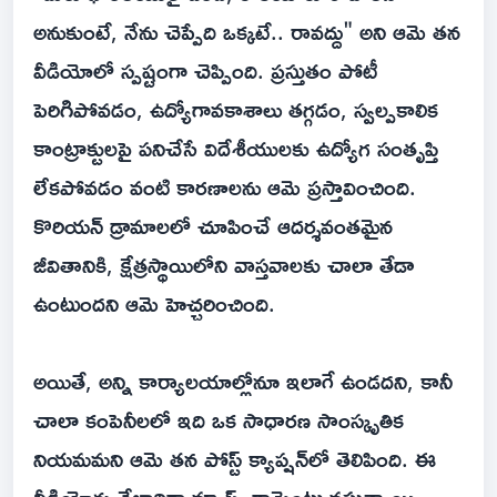
అనుకుంటే, నేను చెప్పేది ఒక్కటే.. రావద్దు" అని ఆమె తన
వీడియోలో స్పష్టంగా చెప్పింది. ప్రస్తుతం పోటీ
పెరిగిపోవడం, ఉద్యోగావకాశాలు తగ్గడం, స్వల్పకాలిక
కాంట్రాక్టులపై పనిచేసే విదేశీయులకు ఉద్యోగ సంతృప్తి
లేకపోవడం వంటి కారణాలను ఆమె ప్రస్తావించింది.
కొరియన్ డ్రామాలలో చూపించే ఆదర్శవంతమైన
జీవితానికి, క్షేత్రస్థాయిలోని వాస్తవాలకు చాలా తేడా
ఉంటుందని ఆమె హెచ్చరించింది.
అయితే, అన్ని కార్యాలయాల్లోనూ ఇలాగే ఉండదని, కానీ
చాలా కంపెనీలలో ఇది ఒక సాధారణ సాంస్కృతిక
నియమమని ఆమె తన పోస్ట్ క్యాప్షన్‌లో తెలిపింది. ఈ