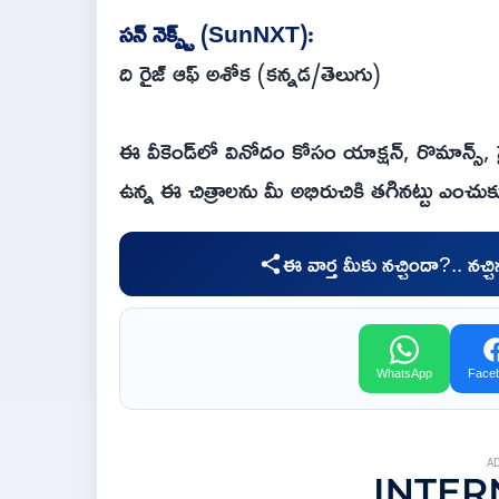
సన్ నెక్స్ట్ (SunNXT):
ది రైజ్ ఆఫ్ అశోక (కన్నడ/తెలుగు)
ఈ వీకెండ్‌లో వినోదం కోసం యాక్షన్, రొమాన్స్, సై
ఉన్న ఈ చిత్రాలను మీ అభిరుచికి తగినట్టు ఎంచుక
ఈ వార్త మీకు నచ్చిందా?.. నచ్
WhatsApp
Face
A