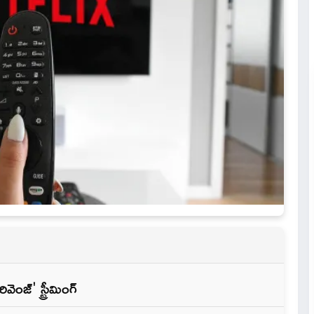
వెంజ్' స్ట్రీమింగ్