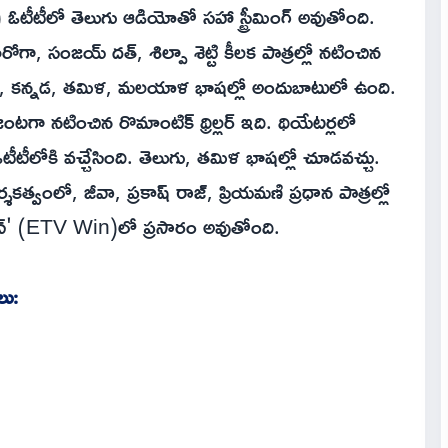
e5) ఓటీటీలో తెలుగు ఆడియోతో సహా స్ట్రీమింగ్ అవుతోంది.
హీరోగా, సంజయ్ దత్, శిల్పా శెట్టి కీలక పాత్రల్లో నటించిన
గు, కన్నడ, తమిళ, మలయాళ భాషల్లో అందుబాటులో ఉంది.
టగా నటించిన రొమాంటిక్ థ్రిల్లర్ ఇది. థియేటర్లలో
ీటీలోకి వచ్చేసింది. తెలుగు, తమిళ భాషల్లో చూడవచ్చు.
శకత్వంలో, జీవా, ప్రకాష్ రాజ్, ప్రియమణి ప్రధాన పాత్రల్లో
ీ విన్' (ETV Win)లో ప్రసారం అవుతోంది.
లు: