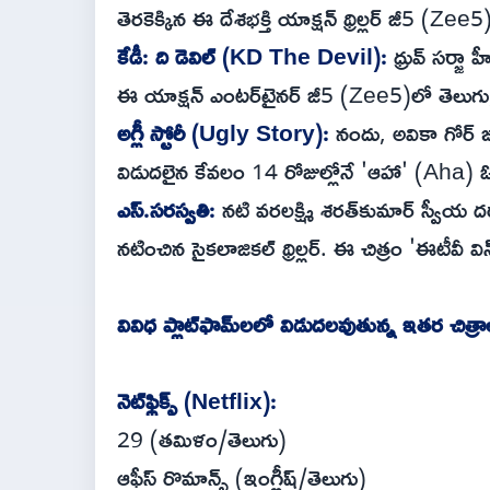
తెరకెక్కిన ఈ దేశభక్తి యాక్షన్ థ్రిల్లర్ జీ5 (Ze
కేడీ: ది డెవిల్ (KD The Devil):
ధ్రువ్ సర్జా 
ఈ యాక్షన్ ఎంటర్‌టైనర్ జీ5 (Zee5)లో తెలు
అగ్లీ స్టోరీ (Ugly Story):
నందు, అవికా గోర్ జం
విడుదలైన కేవలం 14 రోజుల్లోనే 'ఆహా' (Aha) ఓట
ఎస్.సరస్వతి:
నటి వరలక్ష్మి శరత్‌కుమార్ స్వీయ దర్
నటించిన సైకలాజికల్ థ్రిల్లర్. ఈ చిత్రం 'ఈటీవ
వివిధ ప్లాట్‌ఫామ్‌లలో విడుదలవుతున్న ఇతర చిత్రా
నెట్‌ఫ్లిక్స్ (Netflix):
29 (తమిళం/తెలుగు)
ఆఫీస్ రొమాన్స్ (ఇంగ్లీష్/తెలుగు)