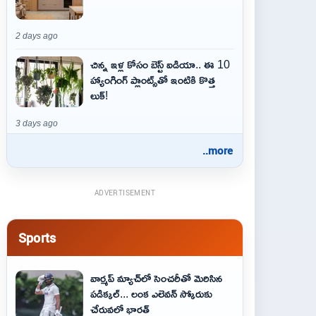
2 days ago
చిన్న ఇళ్ల కోసం బెస్ట్ ఐడియా.. ఈ 10
హ్యాంగింగ్ ప్లాంట్స్‌తో ఇంటికి కొత్త
లుక్!
3 days ago
..more
ADVERTISEMENT
Sports
వార్మప్ మ్యాచ్‌లో సెంచరీతో మెరిసిన
పడిక్కల్... లంక ఎలెవన్ స్కోరుకు
చేరువలో భారత్