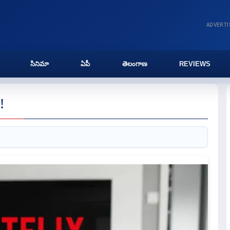
ADVERT
సినిమా
ఏపీ
తెలంగాణ
REVIEWS
!