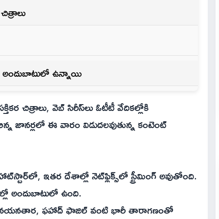
చిత్రాలు
మాలు అందుబాటులో ఉన్నాయి
 చిత్రాలు, వెబ్ సిరీస్‌లు ఓటీటీ వేదికల్లోకి
లా విభిన్న జానర్లలో ఈ వారం విడుదలవుతున్న కంటెంట్
్టార్‌లో, ఇతర దేశాల్లో నెట్‌ఫ్లిక్స్‌లో స్ట్రీమింగ్ అవుతోంది.
్లో అందుబాటులో ఉంది.
, నయనతార, ఫహాద్ ఫాజిల్ వంటి భారీ తారాగణంతో