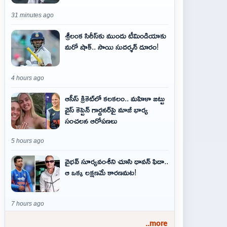
31 minutes ago
శ్రీలంక సిరీస్‌కు ముందు టీమిండియాకు
మరో షాక్‌.. సాయి సుదర్శన్‌ దూరం!
4 hours ago
ఆసీస్ క్రికెట్‌లో కలకలం.. మహిళా జట్టు
వైస్ కెప్టెన్ గార్డనర్‌పై మాజీ భార్య
సంచలన ఆరోపణలు
5 hours ago
వైభవ్‌ సూర్యవంశీని చూసి ధావన్‌ ఫిదా..
ఆ ఒక్క లక్షణమే కారణమట!
7 hours ago
..more