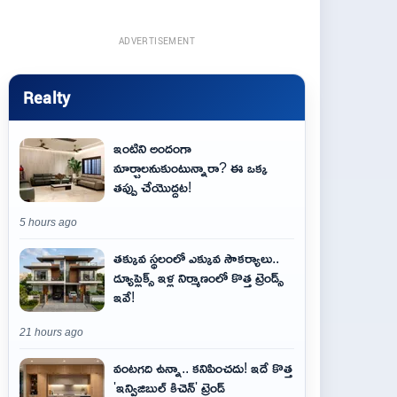
ADVERTISEMENT
Realty
ఇంటిని అందంగా
మార్చాలనుకుంటున్నారా? ఈ ఒక్క
తప్పు చేయొద్దట!
5 hours ago
తక్కువ స్థలంలో ఎక్కువ సౌకర్యాలు..
డ్యూప్లెక్స్ ఇళ్ల నిర్మాణంలో కొత్త ట్రెండ్స్
ఇవే!
21 hours ago
వంటగది ఉన్నా.. కనిపించదు! ఇదే కొత్త
'ఇన్విజిబుల్ కిచెన్' ట్రెండ్