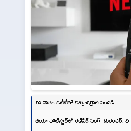
ఈ వారం ఓటీటీలో కొత్త చిత్రాల సందడి
జియో హాట్‌స్టార్‌లో రణ్‌వీర్ సింగ్ 'దురందర్: ది రి