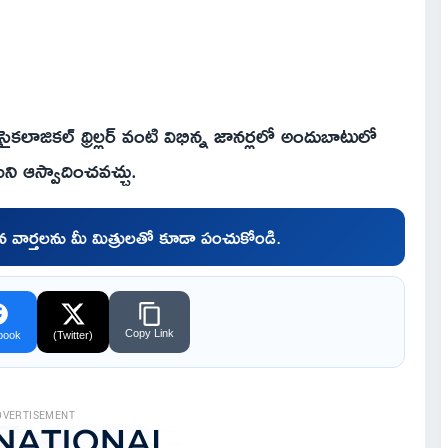
కలాజికల్ థ్రిల్లర్ వంటి విభిన్న జానర్లలో అందుబాటులో
ుని ఆస్వాదించవచ్చు.
చిన వార్తలను మీ మిత్రులతో కూడా పంచుకోండి.
Copy Link
book
(Twitter)
DVERTISEMENT