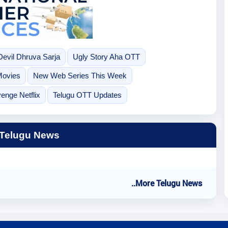
evil Dhruva Sarja
Ugly Story Aha OTT
Movies
New Web Series This Week
enge Netflix
Telugu OTT Updates
 Telugu News
..More Telugu News