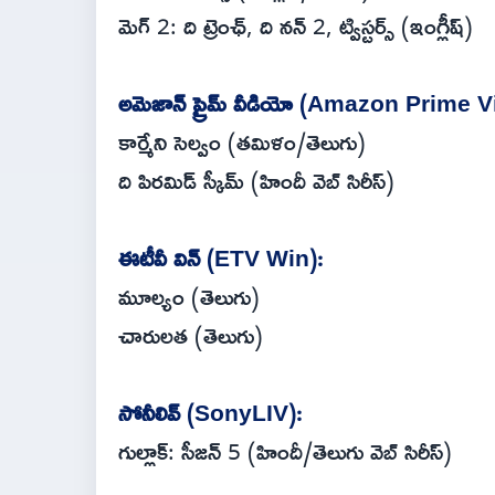
మెగ్ 2: ది ట్రెంఛ్, ది నన్ 2, ట్విస్టర్స్ (ఇంగ్లీష్)
అమెజాన్ ప్రైమ్ వీడియో (Amazon Prime V
కార్మేని సెల్వం (తమిళం/తెలుగు)
ది పిరమిడ్ స్కీమ్ (హిందీ వెబ్ సిరీస్)
ఈటీవీ విన్ (ETV Win):
మూల్యం (తెలుగు)
చారులత (తెలుగు)
సోనీలివ్ (SonyLIV):
గుల్లాక్: సీజన్ 5 (హిందీ/తెలుగు వెబ్ సిరీస్)