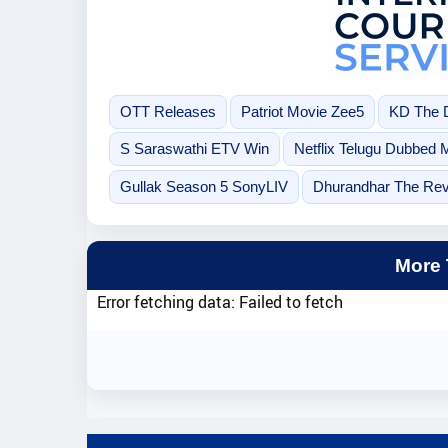
OTT Releases
Patriot Movie Zee5
KD The D
S Saraswathi ETV Win
Netflix Telugu Dubbed 
Gullak Season 5 SonyLIV
Dhurandhar The Rev
More
Error fetching data: Failed to fetch