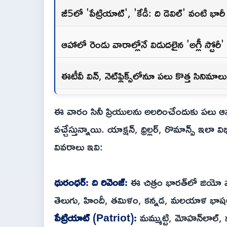
జీ5లో 'పేట్రియాట్', 'కేడీ: ది డెవిల్' వంటి భారీ 
ఆహాలో రెండు వారాల్లోనే విడుదలైన 'అగ్లీ స్టోరీ'
ఈటీవీ విన్, నెట్‌ఫ్లిక్స్‌లోనూ పలు కొత్త సిని
ఈ వారం సినీ ప్రియులను అలరించేందుకు పలు ఆసక్తికర
వచ్చేస్తున్నాయి. యాక్షన్, థ్రిల్లర్, రొమాన్స్ ఇ
వివరాలు ఇవి:
ధురంధర్: ది రివెంజ్:
ఈ చిత్రం భారత్‌లో జియో హాట్‌స
తెలుగు, హిందీ, తమిళం, కన్నడ, మలయాళ భాషల
పేట్రియాట్ (Patriot):
మమ్ముట్టి, మోహన్‌లాల్