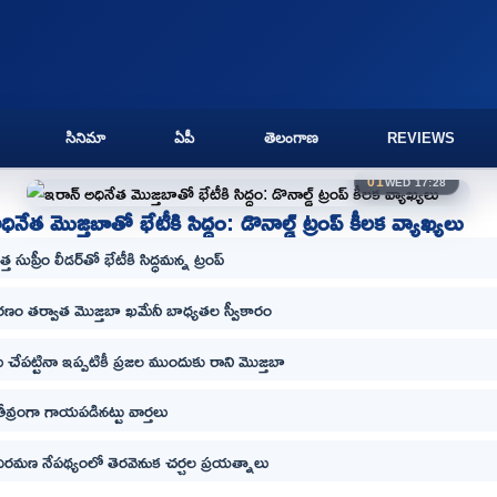
సినిమా
ఏపీ
తెలంగాణ
REVIEWS
01
WED 17:28
ినేత మొజ్తబాతో భేటీకి సిద్ధం: డొనాల్డ్ ట్రంప్ కీలక వ్యాఖ్యలు
త సుప్రీం లీడర్‌తో భేటీకి సిద్ధమన్న ట్రంప్
రణం తర్వాత మొజ్తబా ఖమేనీ బాధ్యతల స్వీకారం
 చేపట్టినా ఇప్పటికీ ప్రజల ముందుకు రాని మొజ్తబా
తీవ్రంగా గాయపడినట్టు వార్తలు
విరమణ నేపథ్యంలో తెరవెనుక చర్చల ప్రయత్నాలు