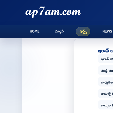
HOME
న్యూస్
షార్ట్స్
NEWS
ఇరాన్ అధ
ఇరాన్ కొత్
తండ్రి మ
బాధ్యతలు
దాడుల్లో 
కాల్పుల 