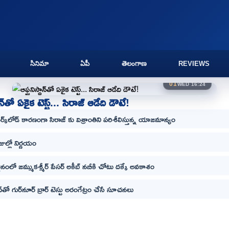
సినిమా
ఏపీ
తెలంగాణ
REVIEWS
01
WED 16:24
ాన్‌తో ఏకైక టెస్ట్... సిరాజ్ ఆడేది డౌటే!
ర్క్‌లోడ్ కారణంగా సిరాజ్ కు విశ్రాంతిని పరిశీలిస్తున్న యాజమాన్యం
జుల్లో నిర్ణయం
్థానంలో జమ్ముకశ్మీర్ పేసర్ అకీబ్ నబీకి చోటు దక్కే అవకాశం
‌తో గుర్‌నూర్ బ్రార్ టెస్టు అరంగేట్రం చేసే సూచనలు