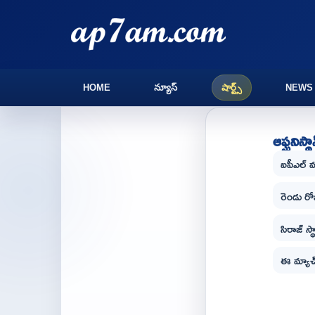
HOME
న్యూస్
షార్ట్స్
NEWS
ఆఫ్ఘనిస్థ
ఐపీఎల్ వ
రెండు రో
సిరాజ్ స
ఈ మ్యాచ్