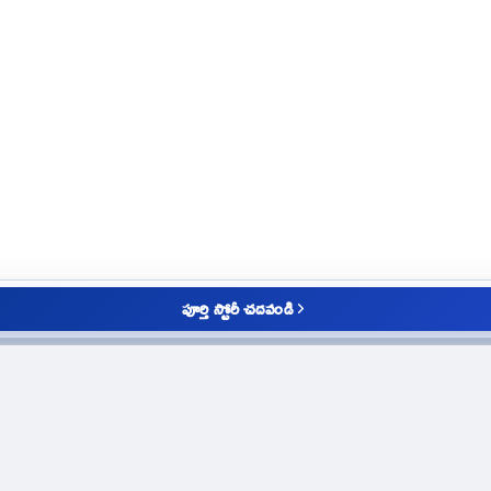
పూర్తి స్టోరీ చదవండి