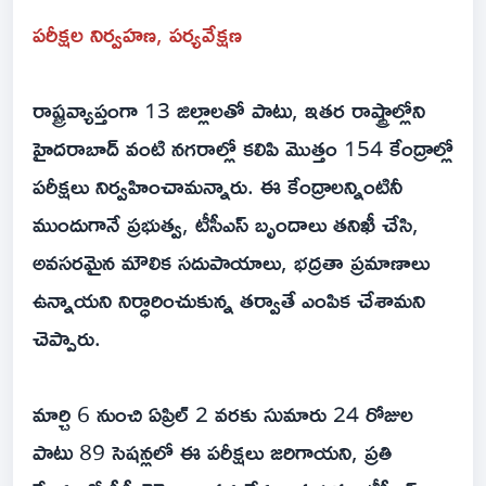
పరీక్షల నిర్వహణ, పర్యవేక్షణ
రాష్ట్రవ్యాప్తంగా 13 జిల్లాలతో పాటు, ఇతర రాష్ట్రాల్లోని
హైదరాబాద్ వంటి నగరాల్లో కలిపి మొత్తం 154 కేంద్రాల్లో
పరీక్షలు నిర్వహించామన్నారు. ఈ కేంద్రాలన్నింటినీ
ముందుగానే ప్రభుత్వ, టీసీఎస్ బృందాలు తనిఖీ చేసి,
అవసరమైన మౌలిక సదుపాయాలు, భద్రతా ప్రమాణాలు
ఉన్నాయని నిర్ధారించుకున్న తర్వాతే ఎంపిక చేశామని
చెప్పారు.
మార్చి 6 నుంచి ఏప్రిల్ 2 వరకు సుమారు 24 రోజుల
పాటు 89 సెషన్లలో ఈ పరీక్షలు జరిగాయని, ప్రతి