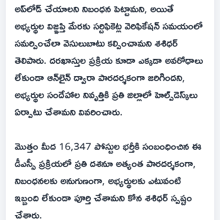
అప్‌లోడ్ చేయాలని నిబంధన పెట్టామని, అయితే
అభ్యర్థుల విజ్ఞప్తి మేరకు సర్టిఫికెట్ల వెరిఫికేషన్ సమయంలో
సమర్పించేలా వెసులుబాటు కల్పించామని శశిధర్
తెలిపారు. దరఖాస్తుల ప్రక్రియ కూడా ఎక్కడా అవరోధాలు
లేకుండా ఆన్‌లైన్ ద్వారా పారదర్శకంగా జరిగిందని,
అభ్యర్థుల సందేహాల నివృత్తికి ప్రతి జిల్లాలో హెల్ప్‌డెస్క్‌లు
ఏర్పాటు చేశామని వివరించారు.
మొత్తం మీద 16,347 పోస్టుల భర్తీకి సంబంధించిన ఈ
డీఎస్సీ ప్రక్రియలో ప్రతి దశనూ అత్యంత పారదర్శకంగా,
నిబంధనలకు అనుగుణంగా, అభ్యర్థులకు ఎటువంటి
ఇబ్బంది లేకుండా పూర్తి చేశామని కోన శశిధర్ స్పష్టం
చేశారు.