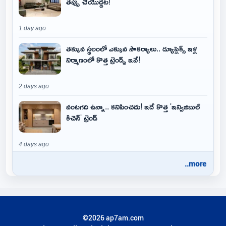
తప్పు చేయొద్దట!
1 day ago
తక్కువ స్థలంలో ఎక్కువ సౌకర్యాలు.. డ్యూప్లెక్స్ ఇళ్ల
నిర్మాణంలో కొత్త ట్రెండ్స్ ఇవే!
2 days ago
వంటగది ఉన్నా.. కనిపించదు! ఇదే కొత్త 'ఇన్విజిబుల్
కిచెన్' ట్రెండ్
4 days ago
..more
©2026 ap7am.com