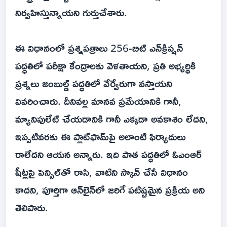
నిర్వహిస్తున్నాయని గుర్తుచేశారు.
ఈ విధానంలో ప్రశ్నపత్రాలు 256-బిట్ ఎన్‌క్రిప్షన్
పద్ధతిలో పరీక్షా కేంద్రాలకు వెళతాయని, ప్రతి అభ్యర్థికి
ప్రశ్నలు జంబుల్డ్ పద్ధతిలో వేర్వేరుగా వస్తాయని
వివరించారు. దీనివల్ల మానవ ప్రమేయానికి గానీ,
మ్యానిపులేట్ చేయడానికి గానీ ఎక్కడా అవకాశం లేదని,
ఇప్పటివరకు ఈ ప్లాట్‌ఫామ్‌పై అలాంటి ఫిర్యాదులు
రాలేదని ఆయన అన్నారు. ఇది పాత పద్ధతిలో ఓఎంఆర్
షీట్లపై పెన్సిల్‌తో రాసి, వాటిని స్కాన్ చేసే విధానం
కాదని, పూర్తిగా ఆన్‌లైన్‌లో జరిగే పటిష్టమైన ప్రక్రియ అని
తెలిపారు.