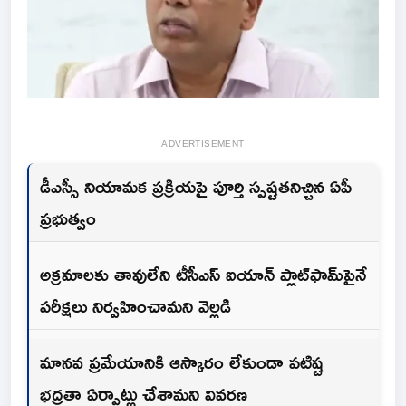
ADVERTISEMENT
డీఎస్సీ నియామక ప్రక్రియపై పూర్తి స్పష్టతనిచ్చిన ఏపీ
ప్రభుత్వం
అక్రమాలకు తావులేని టీసీఎస్ ఐయాన్ ప్లాట్‌ఫామ్‌పైనే
పరీక్షలు నిర్వహించామని వెల్లడి
మానవ ప్రమేయానికి ఆస్కారం లేకుండా పటిష్ట
భద్రతా ఏర్పాట్లు చేశామని వివరణ