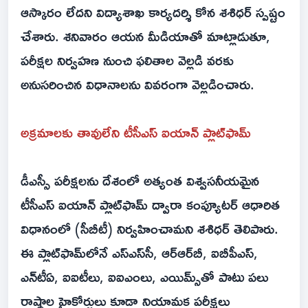
ఆస్కారం లేదని విద్యాశాఖ కార్యదర్శి కోన శశిధర్ స్పష్టం
చేశారు. శనివారం ఆయన మీడియాతో మాట్లాడుతూ,
పరీక్షల నిర్వహణ నుంచి ఫలితాల వెల్లడి వరకు
అనుసరించిన విధానాలను వివరంగా వెల్లడించారు.
అక్రమాలకు తావులేని టీసీఎస్ ఐయాన్ ప్లాట్‌ఫామ్
డీఎస్సీ పరీక్షలను దేశంలో అత్యంత విశ్వసనీయమైన
టీసీఎస్ ఐయాన్ ప్లాట్‌ఫామ్ ద్వారా కంప్యూటర్ ఆధారిత
విధానంలో (సీబీటీ) నిర్వహించామని శశిధర్ తెలిపారు.
ఈ ప్లాట్‌ఫామ్‌లోనే ఎస్‌ఎస్‌సీ, ఆర్‌ఆర్‌బీ, ఐబీపీఎస్,
ఎన్‌టీఏ, ఐఐటీలు, ఐఐఎంలు, ఎయిమ్స్‌తో పాటు పలు
రాష్ట్రాల హైకోర్టులు కూడా నియామక పరీక్షలు