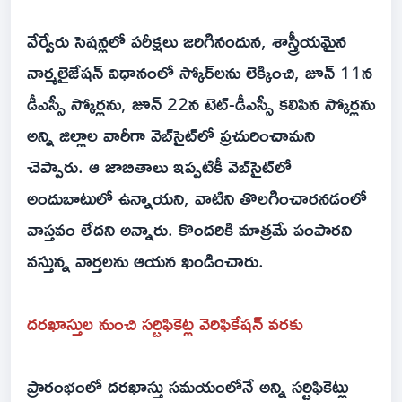
వేర్వేరు సెషన్లలో పరీక్షలు జరిగినందున, శాస్త్రీయమైన
నార్మలైజేషన్ విధానంలో స్కోర్‌లను లెక్కించి, జూన్ 11న
డీఎస్సీ స్కోర్లను, జూన్ 22న టెట్-డీఎస్సీ కలిపిన స్కోర్లను
అన్ని జిల్లాల వారీగా వెబ్‌సైట్‌లో ప్రచురించామని
చెప్పారు. ఆ జాబితాలు ఇప్పటికీ వెబ్‌సైట్‌లో
అందుబాటులో ఉన్నాయని, వాటిని తొలగించారనడంలో
వాస్తవం లేదని అన్నారు. కొందరికి మాత్రమే పంపారని
వస్తున్న వార్తలను ఆయన ఖండించారు.
దరఖాస్తుల నుంచి సర్టిఫికెట్ల వెరిఫికేషన్ వరకు
ప్రారంభంలో దరఖాస్తు సమయంలోనే అన్ని సర్టిఫికెట్లు