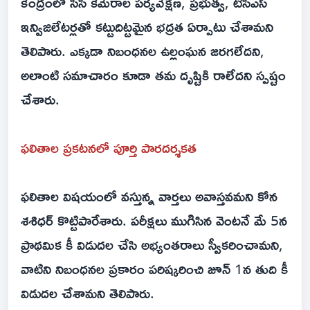
కేంద్రంలో సీసీ కెమెరాల పర్యవేక్షణ, ప్రభుత్వ, టీసీఎస్
ఇన్విజిలేటర్లతో కట్టుదిట్టమైన భద్రత ఏర్పాటు చేశామని
తెలిపారు. ఎక్కడా నిబంధనల ఉల్లంఘన జరగలేదని,
అలాంటి సమాచారం కూడా తమ దృష్టికి రాలేదని స్పష్టం
చేశారు.
ఫలితాల ప్రకటనలో పూర్తి పారదర్శకత
ఫలితాల విషయంలో వస్తున్న వార్తలు అవాస్తవమని కోన
శశిధర్ కొట్టిపారేశారు. పరీక్షలు ముగిసిన వెంటనే మే 5న
ప్రాథమిక కీ విడుదల చేసి అభ్యంతరాలు స్వీకరించామని,
వాటిని నిబంధనల ప్రకారం పరిష్కరించి జూన్ 1న తుది కీ
విడుదల చేశామని తెలిపారు.