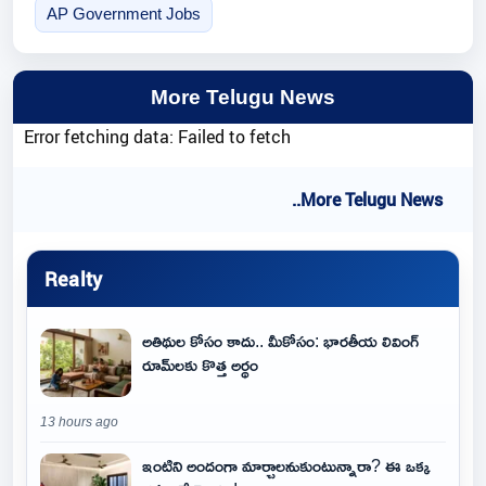
AP Government Jobs
More Telugu News
Error fetching data: Failed to fetch
..More Telugu News
Realty
అతిథుల కోసం కాదు.. మీకోసం: భారతీయ లివింగ్
రూమ్‌లకు కొత్త అర్థం
13 hours ago
ఇంటిని అందంగా మార్చాలనుకుంటున్నారా? ఈ ఒక్క