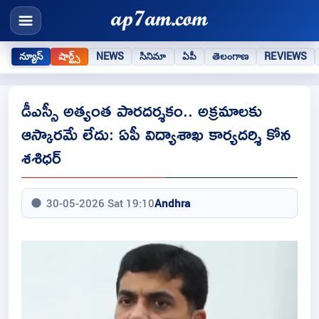
న్యూస్
షార్ట్స్
NEWS
సినిమా
ఏపీ
తెలంగాణ
REVIEWS
డీఎస్సీ అత్యంత పారదర్శకం.. అక్రమాలకు
ఆస్కారమే లేదు: ఏపీ విద్యాశాఖ కార్యదర్శి కోన
శశిధర్
30-05-2026 Sat 19:10
Andhra