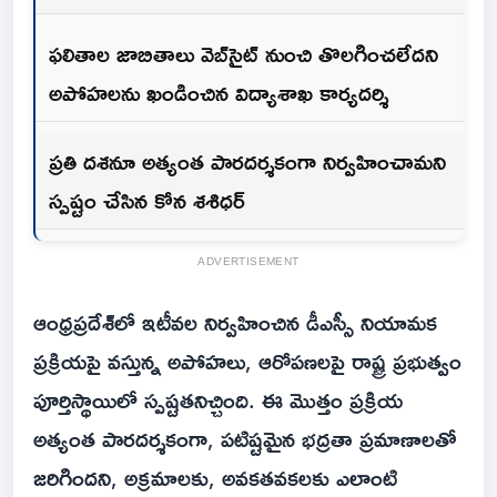
ఫలితాల జాబితాలు వెబ్‌సైట్ నుంచి తొలగించలేదని
అపోహలను ఖండించిన విద్యాశాఖ కార్యదర్శి
ప్రతి దశనూ అత్యంత పారదర్శకంగా నిర్వహించామని
స్పష్టం చేసిన కోన శశిధర్
ADVERTISEMENT
ఆంధ్రప్రదేశ్‌లో ఇటీవల నిర్వహించిన డీఎస్సీ నియామక
ప్రక్రియపై వస్తున్న అపోహలు, ఆరోపణలపై రాష్ట్ర ప్రభుత్వం
పూర్తిస్థాయిలో స్పష్టతనిచ్చింది. ఈ మొత్తం ప్రక్రియ
అత్యంత పారదర్శకంగా, పటిష్టమైన భద్రతా ప్రమాణాలతో
జరిగిందని, అక్రమాలకు, అవకతవకలకు ఎలాంటి