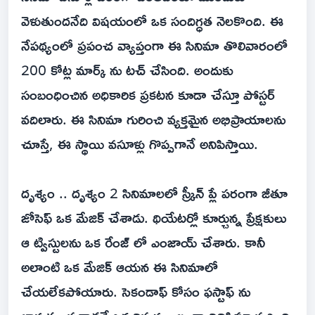
వెళుతుందనేది విషయంలో ఒక సందిగ్ధత నెలకొంది. ఈ
నేపథ్యంలో ప్రపంచ వ్యాప్తంగా ఈ సినిమా తొలివారంలో
200 కోట్ల మార్క్ ను టచ్ చేసింది. అందుకు
సంబంధించిన అధికారిక ప్రకటన కూడా చేస్తూ పోస్టర్
వదిలారు. ఈ సినిమా గురించి వ్యక్తమైన అభిప్రాయాలను
చూస్తే, ఈ స్థాయి వసూళ్లు గొప్పగానే అనిపిస్తాయి.
దృశ్యం .. దృశ్యం 2 సినిమాలలో స్క్రీన్ ప్లే పరంగా జీతూ
జోసెఫ్ ఒక మేజిక్ చేశాడు. థియేటర్లో కూర్చున్న ప్రేక్షకులు
ఆ ట్విస్టులను ఒక రేంజ్ లో ఎంజాయ్ చేశారు. కానీ
అలాంటి ఒక మేజిక్ ఆయన ఈ సినిమాలో
చేయలేకపోయారు. సెకండాఫ్ కోసం ఫస్టాఫ్ ను