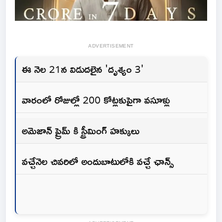
ADVERTISEMENT
ఈ నెల 21న విడుదలైన 'దృశ్యం 3'
వారంలో రోజుల్లో 200 కోట్లకుపైగా వసూళ్లు
అమెజాన్ ప్రైమ్ కి స్ట్రీమింగ్ హక్కులు
వచ్చేనెల చివరిలో అందుబాటులోకి వచ్చే ఛాన్స్