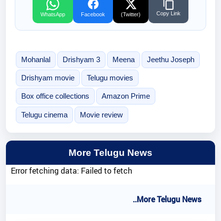
Copy Link
WhatsApp
Facebook
(Twitter)
Mohanlal
Drishyam 3
Meena
Jeethu Joseph
Drishyam movie
Telugu movies
Box office collections
Amazon Prime
Telugu cinema
Movie review
More Telugu News
Error fetching data: Failed to fetch
..More Telugu News