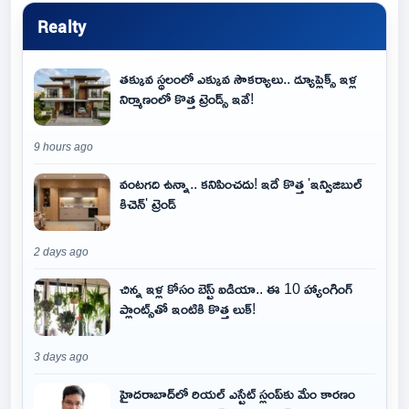
Realty
తక్కువ స్థలంలో ఎక్కువ సౌకర్యాలు.. డ్యూప్లెక్స్ ఇళ్ల
నిర్మాణంలో కొత్త ట్రెండ్స్ ఇవే!
9 hours ago
వంటగది ఉన్నా.. కనిపించదు! ఇదే కొత్త 'ఇన్విజిబుల్
కిచెన్' ట్రెండ్
2 days ago
చిన్న ఇళ్ల కోసం బెస్ట్ ఐడియా.. ఈ 10 హ్యాంగింగ్
ప్లాంట్స్‌తో ఇంటికి కొత్త లుక్!
3 days ago
హైదరాబాద్‌లో రియల్ ఎస్టేట్ స్లంప్‌కు మేం కారణం