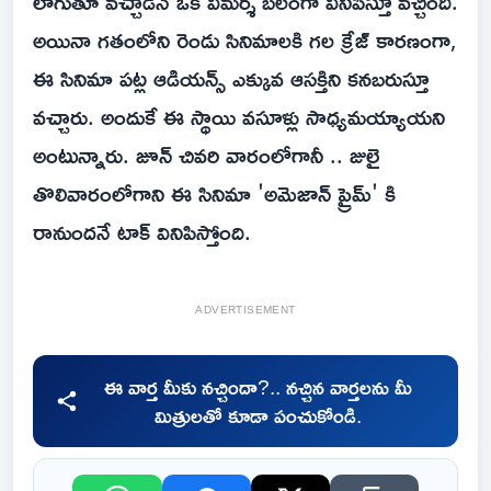
లాగుతూ వచ్చాడనే ఒక విమర్శ బలంగా వినిపిస్తూ వచ్చింది.
అయినా గతంలోని రెండు సినిమాలకి గల క్రేజ్ కారణంగా,
ఈ సినిమా పట్ల ఆడియన్స్ ఎక్కువ ఆసక్తిని కనబరుస్తూ
వచ్చారు. అందుకే ఈ స్థాయి వసూళ్లు సాధ్యమయ్యాయని
అంటున్నారు. జూన్ చివరి వారంలోగానీ .. జులై
తొలివారంలోగాని ఈ సినిమా 'అమెజాన్ ప్రైమ్' కి
రానుందనే టాక్ వినిపిస్తోంది.
ADVERTISEMENT
ఈ వార్త మీకు నచ్చిందా?.. నచ్చిన వార్తలను మీ
మిత్రులతో కూడా పంచుకోండి.