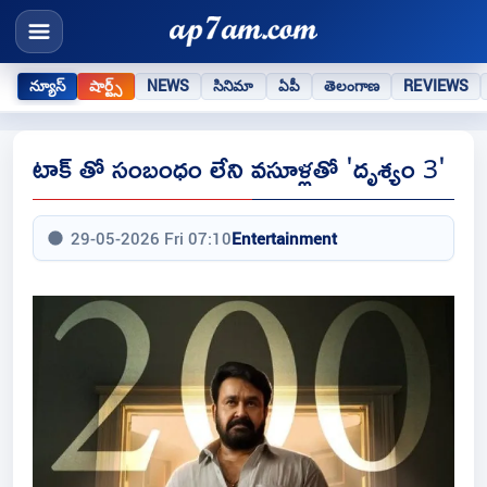
న్యూస్
షార్ట్స్
NEWS
సినిమా
ఏపీ
తెలంగాణ
REVIEWS
టాక్ తో సంబంధం లేని వసూళ్లతో 'దృశ్యం 3'
29-05-2026 Fri 07:10
Entertainment