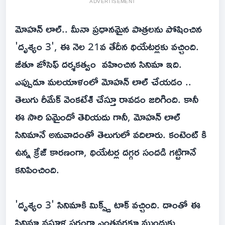
ADVERTISEMENT
మోహన్ లాల్.. మీనా ప్రధానమైన పాత్రలను పోషించిన
'దృశ్యం 3', ఈ నెల 21వ తేదీన థియేటర్లకు వచ్చింది.
జీతూ జోసెఫ్ దర్శకత్వం వహించిన సినిమా ఇది.
ఎప్పుడూ మలయాళంలో మోహన్ లాల్ చేయడం ..
తెలుగు రీమేక్ వెంకటేశ్ చేస్తూ రావడం జరిగింది. కానీ
ఈ సారి ఏమైందో తెలియదు గానీ, మోహన్ లాల్
సినిమానే అనువాదంతో తెలుగులో వదిలారు. కంటెంట్ కి
ఉన్న క్రేజ్ కారణంగా, థియేటర్ల దగ్గర సందడి గట్టిగానే
కనిపించింది.
'దృశ్యం 3' సినిమాకి మిక్స్డ్ టాక్ వచ్చింది. దాంతో ఈ
సినిమా వసూళ్ల పరంగా ఎంతవరకూ ముందుకు