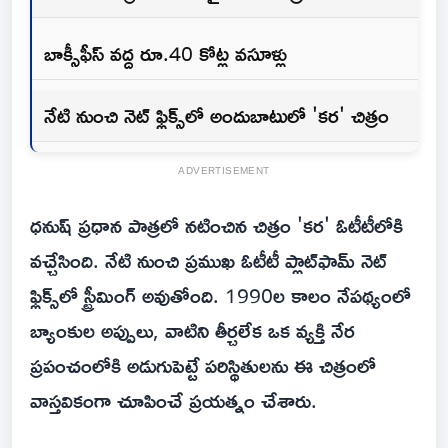
బాక్సీఫీస్ వద్ద రూ.40 కోట్ల వసూళ్లు
నేటి నుంచి నెట్ ఫ్లిక్స్‌లో అందుబాటులో 'కర' చిత్రం
ADVERTISEMENT
ధనుష్ ప్రధాన పాత్రలో నటించిన చిత్రం 'కర' ఓటీటీలోకి
వచ్చేసింది. నేటి నుంచి ప్రముఖ ఓటీటీ ప్లాట్‌ఫామ్ నెట్
ఫ్లిక్స్‌లో స్ట్రీమింగ్ అవుతోంది. 1990ల కాలం నేపథ్యంలో
బ్యాంకుల అప్పులు, వాటిని తీర్చలేక ఒక వ్యక్తి నేర
ప్రపంచంలోకి అడుగుపెట్టే పరిస్థితులను ఈ చిత్రంలో
వాస్తవికంగా చూపించే ప్రయత్నం చేశారు.