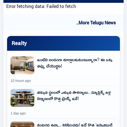
Error fetching data: Failed to fetch
..More Telugu News
Realty
ఇంటిని అందంగా మార్చాలనుకుంటున్నారా? ఈ ఒక్క
తప్పు చేయొద్దట!
10 hours ago
తక్కువ స్థలంలో ఎక్కువ సౌకర్యాలు.. డ్యూప్లెక్స్ ఇళ్ల
నిర్మాణంలో కొత్త ట్రెండ్స్ ఇవే!
1 day ago
వంటగది ఉన్నా.. కనిపించదు! ఇదే కొత్త 'ఇన్విజిబుల్