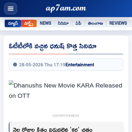
న్యూస్
షార్ట్స్
NEWS
సినిమా
ఏపీ
తెలంగాణ
REVIEWS
ఓటీటీలోకి వచ్చిన ధనుష్ కొత్త సినిమా
28-05-2026 Thu 17:19
Entertainment
ADVERTISEMENT
నెల రోజుల క్రితం విడుదలైన 'కర' చిత్రం