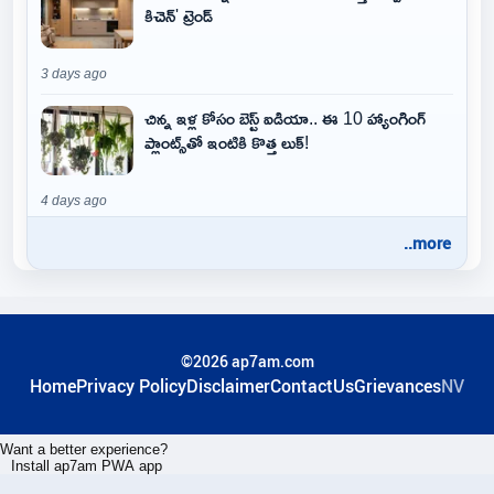
కిచెన్' ట్రెండ్
3 days ago
చిన్న ఇళ్ల కోసం బెస్ట్ ఐడియా.. ఈ 10 హ్యాంగింగ్
ప్లాంట్స్‌తో ఇంటికి కొత్త లుక్!
4 days ago
..more
©2026 ap7am.com
Home
Privacy Policy
Disclaimer
ContactUs
Grievances
NV
Want a better experience?
Install ap7am PWA app