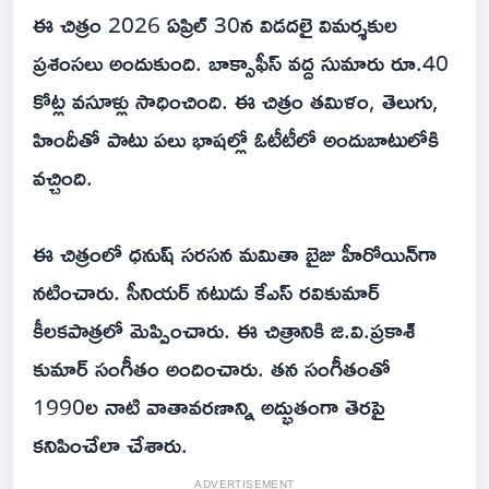
ఈ చిత్రం 2026 ఏప్రిల్ 30న విడదలై విమర్శకుల
ప్రశంసలు అందుకుంది. బాక్సాఫీస్ వద్ద సుమారు రూ.40
కోట్ల వసూళ్లు సాధించింది. ఈ చిత్రం తమిళం, తెలుగు,
హిందీతో పాటు పలు భాషల్లో ఓటీటీలో అందుబాటులోకి
వచ్చింది.
ఈ చిత్రంలో ధనుష్ సరసన మమితా బైజు హీరోయిన్‌గా
నటించారు. సీనియర్ నటుడు కేఎస్ రవికుమార్
కీలకపాత్రలో మెప్పించారు. ఈ చిత్రానికి జి.వి.ప్రకాశ్
కుమార్ సంగీతం అందించారు. తన సంగీతంతో
1990ల నాటి వాతావరణాన్ని అద్భుతంగా తెరపై
కనిపించేలా చేశారు.
ADVERTISEMENT