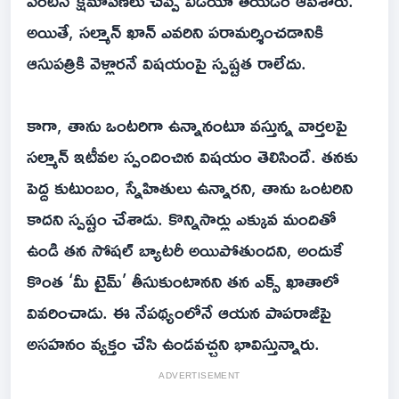
వెంటనే క్షమాపణలు చెప్పి వీడియో తీయడం ఆపేశారు.
అయితే, సల్మాన్ ఖాన్ ఎవరిని పరామర్శించడానికి
ఆసుపత్రికి వెళ్లారనే విషయంపై స్పష్టత రాలేదు.
కాగా, తాను ఒంటరిగా ఉన్నానంటూ వస్తున్న వార్తలపై
సల్మాన్ ఇటీవల స్పందించిన విషయం తెలిసిందే. తనకు
పెద్ద కుటుంబం, స్నేహితులు ఉన్నారని, తాను ఒంటరిని
కాదని స్పష్టం చేశాడు. కొన్నిసార్లు ఎక్కువ మందితో
ఉండి తన సోషల్ బ్యాటరీ అయిపోతుందని, అందుకే
కొంత ‘మీ టైమ్’ తీసుకుంటానని తన ఎక్స్ ఖాతాలో
వివరించాడు. ఈ నేపథ్యంలోనే ఆయన పాపరాజీపై
అసహనం వ్యక్తం చేసి ఉండవచ్చని భావిస్తున్నారు.
ADVERTISEMENT