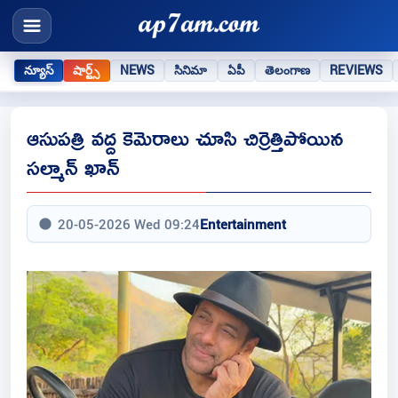
న్యూస్
షార్ట్స్
NEWS
సినిమా
ఏపీ
తెలంగాణ
REVIEWS
ఆసుపత్రి వద్ద కెమెరాలు చూసి చిర్రెత్తిపోయిన
సల్మాన్ ఖాన్
20-05-2026 Wed 09:24
Entertainment