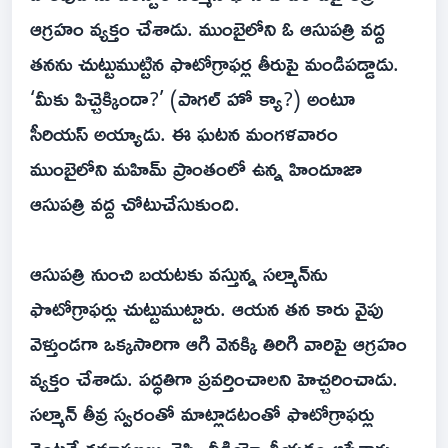
ఆగ్రహం వ్యక్తం చేశాడు. ముంబైలోని ఓ ఆసుపత్రి వద్ద
తనను చుట్టుముట్టిన ఫొటోగ్రాఫర్ల తీరుపై మండిపడ్డాడు.
‘మీకు పిచ్చెక్కిందా?’ (పాగల్ హో క్యా?) అంటూ
సీరియస్ అయ్యాడు. ఈ ఘటన మంగళవారం
ముంబైలోని మహిమ్ ప్రాంతంలో ఉన్న హిందూజా
ఆసుపత్రి వద్ద చోటుచేసుకుంది.
ఆసుపత్రి నుంచి బయటకు వస్తున్న సల్మాన్‌ను
ఫొటోగ్రాఫర్లు చుట్టుముట్టారు. ఆయన తన కారు వైపు
వెళ్తుండగా ఒక్కసారిగా ఆగి వెనక్కి తిరిగి వారిపై ఆగ్రహం
వ్యక్తం చేశాడు. పద్ధతిగా ప్రవర్తించాలని హెచ్చరించాడు.
సల్మాన్ తీవ్ర స్వరంతో మాట్లాడటంతో ఫొటోగ్రాఫర్లు