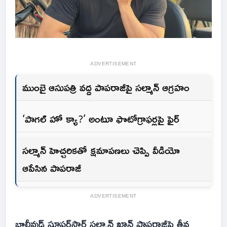
ADVERTISEMENT
ముంబై ఆసుపత్రి వద్ద పాపరాజీపై సల్మాన్ ఆగ్రహం
‘పాగల్ హో క్యా?’ అంటూ ఫొటోగ్రాఫర్లపై ఫైర్
సల్మాన్ హెచ్చరికతో క్షమాపణలు చెప్పి వీడియో
ఆపేసిన పాపరాజీ
ADVERTISEMENT
బాలీవుడ్ సూపర్‌స్టార్ సల్మాన్ ఖాన్ పాపరాజీపై తీవ్ర