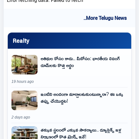
Error fetching data: Failed to fetch
..More Telugu News
Realty
అతిథుల కోసం కాదు.. మీకోసం: భారతీయ లివింగ్
రూమ్‌లకు కొత్త అర్థం
19 hours ago
ఇంటిని అందంగా మార్చాలనుకుంటున్నారా? ఈ ఒక్క
తప్పు చేయొద్దట!
2 days ago
తక్కువ స్థలంలో ఎక్కువ సౌకర్యాలు.. డ్యూప్లెక్స్ ఇళ్ల
నిర్మాణంలో కొత్త ట్రెండ్స్ ఇవే!