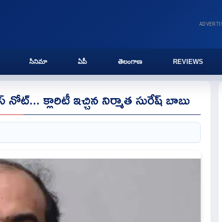
ADVERT
సినిమా
ఏపీ
తెలంగాణ
REVIEWS
నోట్... క్లారిటీ ఇచ్చిన నిర్మాత సురేష్ బాబు