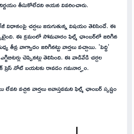
నిర్ణయం తీసుకోలేదని ఆయన వివరించారు.
టేజీ విధానంపై చర్చలు జరుగుతున్న విషయం తెలిసిందే. ఈ
్పాటైంది. ఈ క్రమంలో సోమవారం ఫిల్మ్ ఛాంబర్‌లో జరిగిన
 తీవ్ర వాగ్వాదం జరిగినట్టు వార్తలు వచ్చాయి. 'పెద్ది'
గ్జిబిటర్లు చెప్పినట్లు తెలిసింది. ఈ వాడివేడి చర్చల
్ ప్రెస్ నోట్ బయటకు రావడం గమనార్హం.
లు లేవని వచ్చిన వార్తలు అవాస్తవమని ఫిల్మ్ ఛాంబర్ స్పష్టం