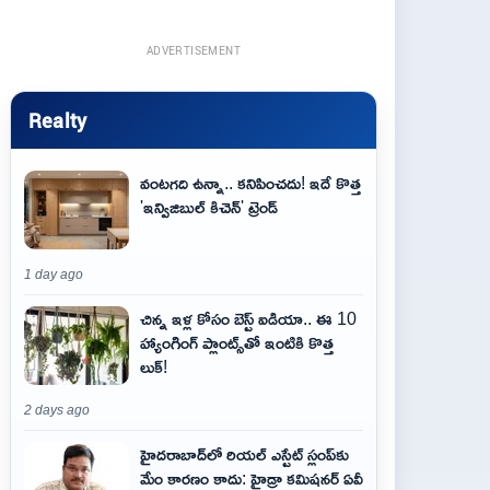
ADVERTISEMENT
Realty
వంటగది ఉన్నా.. కనిపించదు! ఇదే కొత్త
'ఇన్విజిబుల్ కిచెన్' ట్రెండ్
1 day ago
చిన్న ఇళ్ల కోసం బెస్ట్ ఐడియా.. ఈ 10
హ్యాంగింగ్ ప్లాంట్స్‌తో ఇంటికి కొత్త
లుక్!
2 days ago
హైదరాబాద్‌లో రియల్ ఎస్టేట్ స్లంప్‌కు
మేం కారణం కాదు: హైడ్రా కమిషనర్ ఏవీ