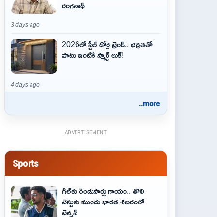
రంగనాథ్
3 days ago
2026లో స్టీల్ డోర్ల ట్రెండ్.. భద్రతతో
పాటు ఇంటికి స్మార్ట్ లుక్!
4 days ago
..more
ADVERTISEMENT
Sports
గిల్‌కు రెండుసార్లు గాయం.. తొలి
టెస్టుకు ముందు భారత శిబిరంలో
టెన్షన్