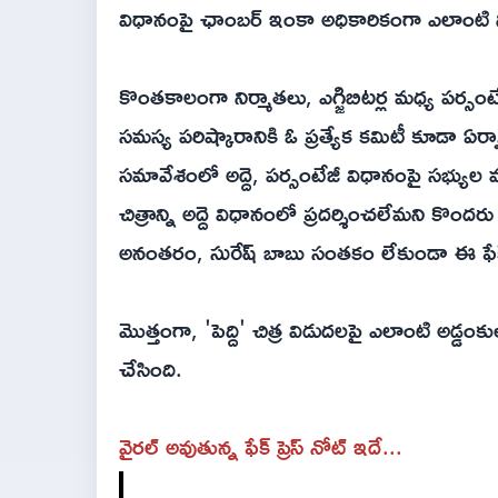
విధానంపై ఛాంబర్ ఇంకా అధికారికంగా ఎలాంటి 
కొంతకాలంగా నిర్మాతలు, ఎగ్జిబిటర్ల మధ్య పర్సం
సమస్య పరిష్కారానికి ఓ ప్రత్యేక కమిటీ కూడా ఏర
సమావేశంలో అద్దె, పర్సంటేజీ విధానంపై సభ్యుల మధ్య
చిత్రాన్ని అద్దె విధానంలో ప్రదర్శించలేమని కొందరు ఎ
అనంతరం, సురేష్ బాబు సంతకం లేకుండా ఈ ఫేక
మొత్తంగా, 'పెద్ది' చిత్ర విడుదలపై ఎలాంటి అడ్డంకు
చేసింది.
వైరల్ అవుతున్న ఫేక్ ప్రెస్ నోట్ ఇదే...