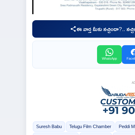
ఈ వార్త మీకు నచ్చిందా?.. నచ్
WhatsApp
Face
A
Suresh Babu
Telugu Film Chamber
Peddi M