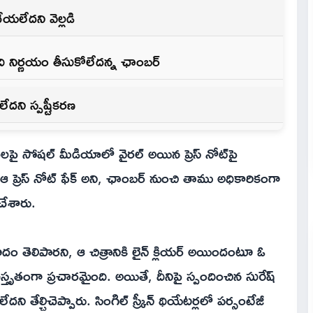
ేయలేదని వెల్లడి
తుది నిర్ణయం తీసుకోలేదన్న ఛాంబర్
లేదని స్పష్టీకరణ
డుదలపై సోషల్ మీడియాలో వైరల్ అయిన ప్రెస్ నోట్‌పై
. ఆ ప్రెస్ నోట్ ఫేక్ అని, ఛాంబర్ నుంచి తాము అధికారికంగా
చేశారు.
ఆమోదం తెలిపారని, ఆ చిత్రానికి లైన్ క్లియర్ అయిందంటూ ఓ
విస్తృతంగా ప్రచారమైంది. అయితే, దీనిపై స్పందించిన సురేష్
తేల్చిచెప్పారు. సింగిల్ స్క్రీన్ థియేటర్లలో పర్సంటేజీ