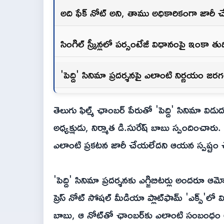
అది ఫేక్ నోట్ అని, తాము అధికారికంగా జారీ చ
సింగిల్ స్క్రీన్లలో పర్సంటేజీ విధానంపై ఇంకా 
'పెద్ది' సినిమా ప్రదర్శనపై ఎలాంటి నిర్ణయం జరగ
తెలుగు ఫిల్మ్ ఛాంబర్ పేరుతో 'పెద్ది' సినిమా వి
అధ్యక్షుడు, నిర్మాత డి.సురేష్ బాబు స్పందించారు
ఎలాంటి ప్రకటన జారీ చేయలేదని ఆయన స్పష్టం 
'పెద్ది' సినిమా ప్రదర్శనకు ఎగ్జిబిటర్లు అందరూ 
ప్రెస్ నోట్ సోషల్ మీడియా ప్లాట్‌ఫామ్ 'ఎక్స్'లో 
బాబు, ఆ నోట్‌తో ఛాంబర్‌కు ఎలాంటి సంబంధం లేదని 