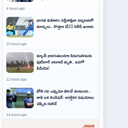
4 hours ago
భారత మహిళల దక్షిణాఫ్రికా పర్యటనలో
మార్పులు.. కొత్తగా టీ20 సిరీస్ ఖరారు
10 hours ago
మ్యాచ్ జరుగుతుండగా పిడుగుపాటుకు
ఫుట్‌బాల్ ఆటగాడి మృతి.. ఇదిగో
వీడియో!
12 hours ago
ధోనీ గది ఎప్పుడూ తెరిచే ఉంటుంది..
కానీ ఒక కండిషన్: ఆసక్తికర విషయాలు
చెప్పిన రహానే
14 hours ago
..more