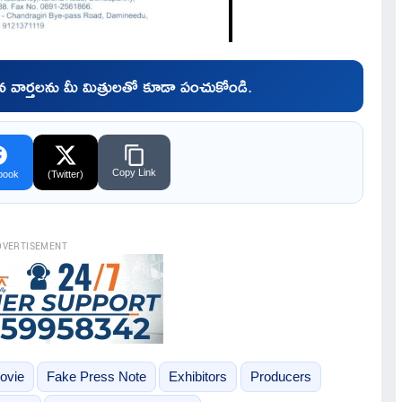
చిన వార్తలను మీ మిత్రులతో కూడా పంచుకోండి.
Copy Link
book
(Twitter)
DVERTISEMENT
ovie
Fake Press Note
Exhibitors
Producers