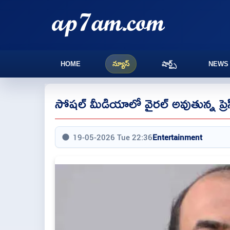
HOME
న్యూస్
షార్ట్స్
NEWS
సోషల్ మీడియాలో వైరల్ అవుతున్న ప్రెస్ 
19-05-2026 Tue 22:36
Entertainment