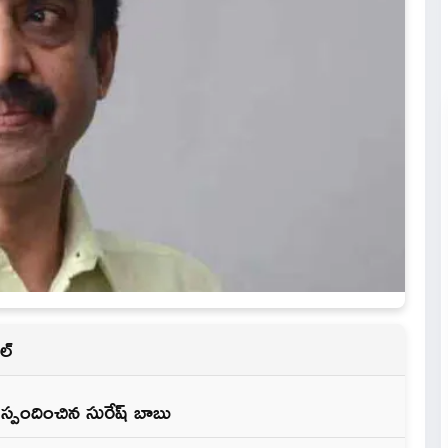
ల్
ై స్పందించిన సురేష్ బాబు