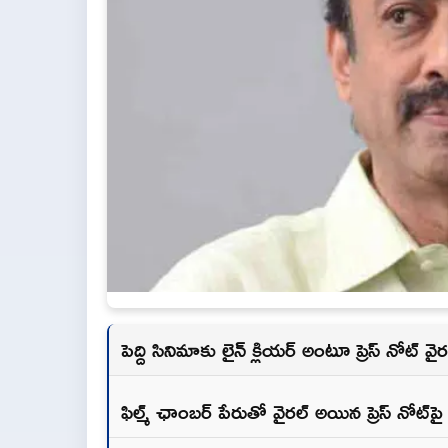
పెద్ది సినిమాకు లైన్ క్లియర్ అంటూ ప్రెస్ నోట్ వైర
ఫిల్మ్ ఛాంబర్ పేరుతో వైరల్ అయిన ప్రెస్ నోట్‌ప