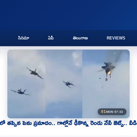
సినిమా
ఏపీ
తెలంగాణ
REVIEWS
01
MON 07:33
ో తప్పిన పెను ప్రమాదం.. గాల్లోనే ఢీకొన్న రెండు నేవీ జెట్స్.. వీ