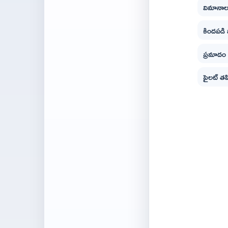
విమానాల
కిందపడి
ప్రమాదం 
పైలట్ తప