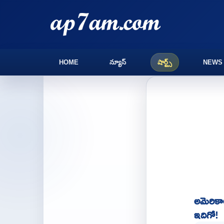
HOME
న్యూస్
షార్ట్స్
NEWS
అమెరికాల
ఇదిగో!