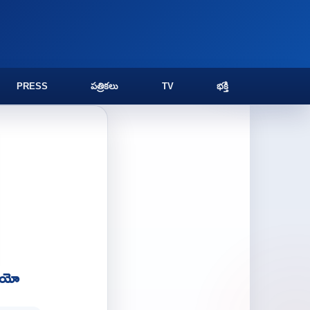
PRESS
పత్రికలు
TV
భక్తి
డియో