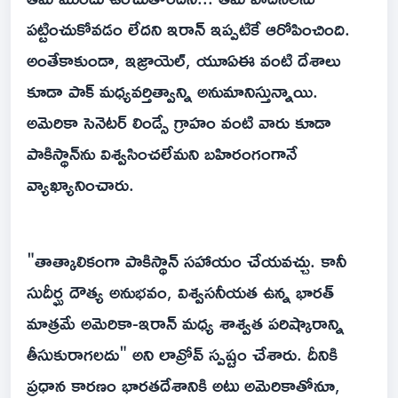
పట్టించుకోవడం లేదని ఇరాన్ ఇప్పటికే ఆరోపించింది.
అంతేకాకుండా, ఇజ్రాయెల్, యూఏఈ వంటి దేశాలు
కూడా పాక్ మధ్యవర్తిత్వాన్ని అనుమానిస్తున్నాయి.
అమెరికా సెనెటర్ లిండ్సే గ్రాహం వంటి వారు కూడా
పాకిస్థాన్‌ను విశ్వసించలేమని బహిరంగంగానే
వ్యాఖ్యానించారు.
"తాత్కాలికంగా పాకిస్థాన్ సహాయం చేయవచ్చు. కానీ
సుదీర్ఘ దౌత్య అనుభవం, విశ్వసనీయత ఉన్న భారత్
మాత్రమే అమెరికా-ఇరాన్ మధ్య శాశ్వత పరిష్కారాన్ని
తీసుకురాగలదు" అని లావ్రోవ్ స్పష్టం చేశారు. దీనికి
ప్రధాన కారణం భారతదేశానికి అటు అమెరికాతోనూ,