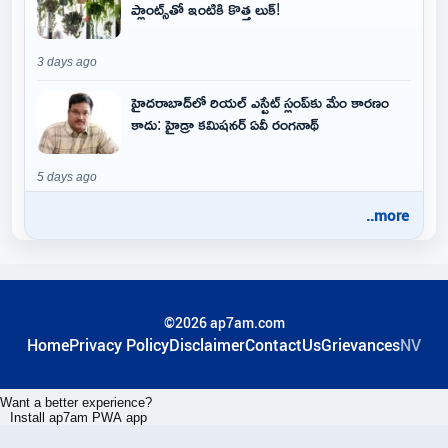
ప్లాంట్స్‌తో ఇంటికి కొత్త లుక్!
3 days ago
హైదరాబాద్‌లో రియల్ ఎస్టేట్ స్లంప్‌కు మేం కారణం
కాదు: హైడ్రా కమిషనర్ ఏవీ రంగనాథ్
5 days ago
..more
©2026 ap7am.com
Home
Privacy Policy
Disclaimer
ContactUs
Grievances
NV
Want a better experience?
Install ap7am PWA app