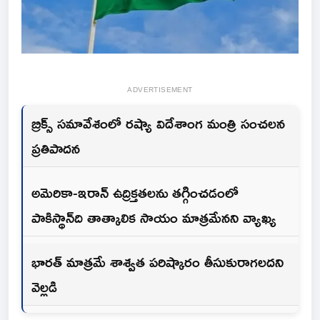
ADVERTISEMENT
బ్రిక్స్ సమావేశంలో రష్యా విదేశాంగ మంత్రి సంచలన
ప్రతిపాదన
అమెరికా-ఇరాన్ ఉద్రిక్తతలను తగ్గించడంలో
పాకిస్థాన్‌ది తాత్కాలిక సాయం మాత్రమేనని వ్యాఖ్య
భారత్ మాత్రమే శాశ్వత పరిష్కారం తీసుకురాగలదని
వెల్లడి