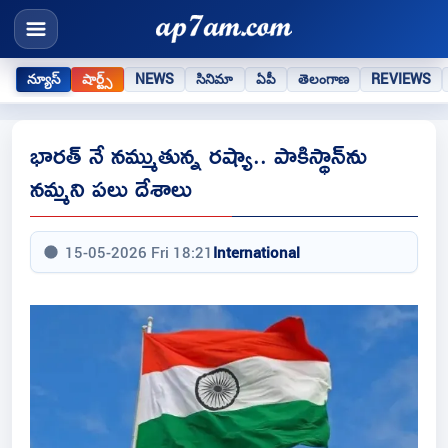
న్యూస్
షార్ట్స్
NEWS
సినిమా
ఏపీ
తెలంగాణ
REVIEWS
భారత్ నే నమ్ముతున్న రష్యా.. పాకిస్థాన్‌ను
నమ్మని పలు దేశాలు
15-05-2026 Fri 18:21
International