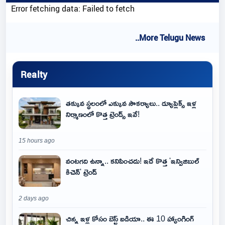
Error fetching data: Failed to fetch
..More Telugu News
Realty
తక్కువ స్థలంలో ఎక్కువ సౌకర్యాలు.. డ్యూప్లెక్స్ ఇళ్ల
నిర్మాణంలో కొత్త ట్రెండ్స్ ఇవే!
15 hours ago
వంటగది ఉన్నా.. కనిపించదు! ఇదే కొత్త 'ఇన్విజిబుల్
కిచెన్' ట్రెండ్
2 days ago
చిన్న ఇళ్ల కోసం బెస్ట్ ఐడియా.. ఈ 10 హ్యాంగింగ్