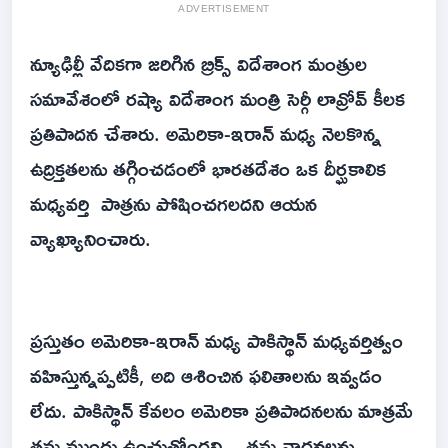
ADVERTISEMENT
న్యూఢిల్లీ వేదికగా జరిగిన బ్రిక్స్ విదేశాంగ మంత్రుల
సమావేశంలో రష్యా విదేశాంగ మంత్రి సెర్గీ లావ్రోవ్ కీలక
ప్రతిపాదన చేశారు. అమెరికా-ఇరాన్ మధ్య నెలకొన్న
ఉద్రిక్తతలను తగ్గించడంలో భారతదేశం ఒక దీర్ఘకాలిక
మధ్యవర్తి పాత్రను పోషించగలదని ఆయన
వ్యాఖ్యానించారు.
ప్రస్తుతం అమెరికా-ఇరాన్ మధ్య పాకిస్థాన్ మధ్యవర్తిత్వం
వహిస్తున్నప్పటికీ, అది ఆశించిన ఫలితాలను ఇవ్వడం
లేదు. పాకిస్థాన్ కేవలం అమెరికా ప్రతిపాదనలను మాత్రమే
తమ ముందు ఉంచుతోందని... తమ వాదనలను