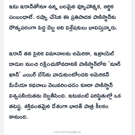
ఇటు ఇరాన్‌తోనూ ఉన్న బలమైన వ్యూహాత్మక, ఆర్థిక
సంబంధాలే. రష్యా చేసిన ఈ ప్రతిపాదన పాకిస్థాన్‌కు
దౌత్యపరంగా పెద్ద దెబ్బ అని విశ్లేషకులు భావిస్తున్నారు.
ఇరాన్ తన సైనిక విమానాలను అమెరికా, ఇజ్రాయెల్
దాడుల నుంచి రక్షించుకోవడానికి పాకిస్థాన్‌లోని 'నూర్
ఖాన్' ఎయిర్ బేస్‌ను వాడుకుంటోందని అమెరికన్
మీడియా కథనాలు వెలువరించడం కూడా పాకిస్థాన్
విశ్వసనీయతను దెబ్బతీసింది. ఇటువంటి పరిస్థితుల్లో ఒక
తటస్థ, శక్తివంతమైన దేశంగా భారత్ పాత్ర కీలకం
కానుంది.
ADVERTISEMENT