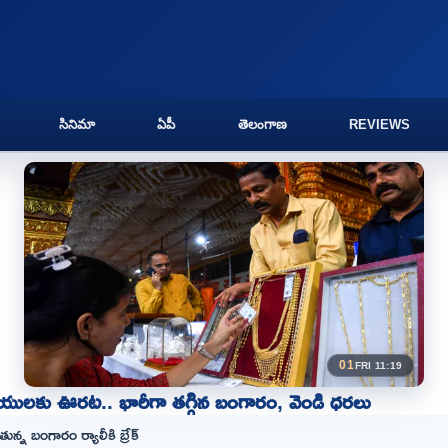
సినిమా
ఏపీ
తెలంగాణ
REVIEWS
01
FRI 11:19
్రియులకు ఊరట.. భారీగా తగ్గిన బంగారం, వెండి ధరలు
న్న బంగారం ర్యాలీకి బ్రేక్