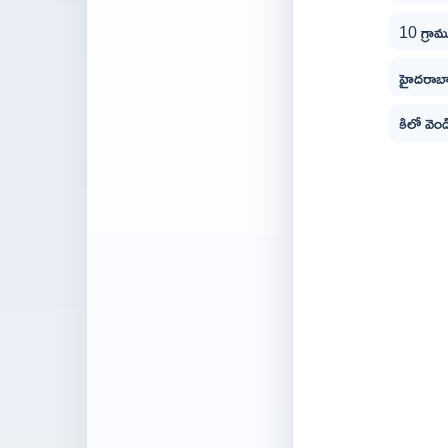
10 గ్రా
హైదరాబాద
కిలో వె