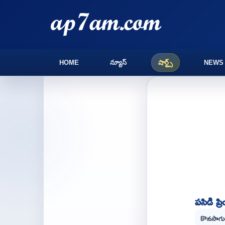
HOME
న్యూస్
షార్ట్స్
NEWS
పసిడి ప
కొనసాగుతు