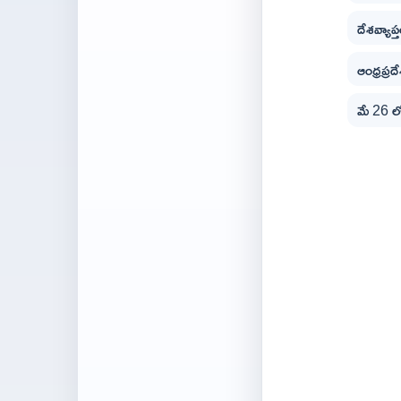
దేశవ్యాప
ఆంధ్రప్
మే 26 లో