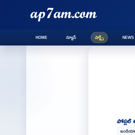
HOME
న్యూస్
షార్ట్స్
NEWS
పోస్టల్
ఇండియా ప