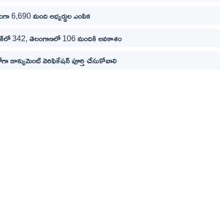
్తంగా 6,690 మంది అభ్యర్థుల ఎంపిక
రదేశ్‌లో 342, తెలంగాణలో 106 మందికి అవకాశం
గా డాక్యుమెంట్ వెరిఫికేషన్ పూర్తి చేసుకోవాలి