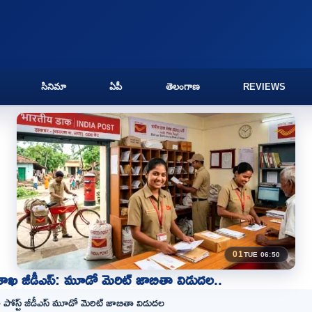
సినిమా
ఏపీ
తెలంగాణ
REVIEWS
01
TUE 06:50
 శాఖ జీడీఎస్: మూడో మెరిట్ జాబితా విడుదల..
ోస్ట్ జీడీఎస్ మూడో మెరిట్ జాబితా విడుదల