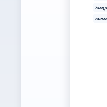
రెసిడెన్ష
అమరావతిన