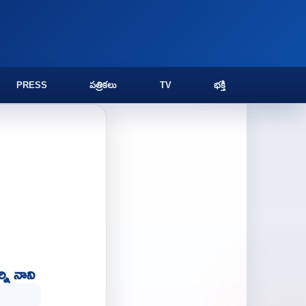
PRESS
పత్రికలు
TV
భక్తి
ని నాని