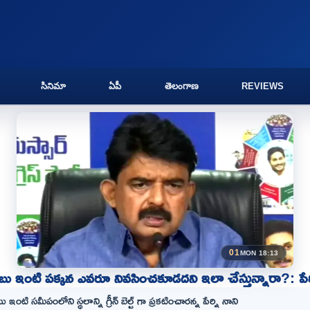
సినిమా
ఏపీ
తెలంగాణ
REVIEWS
01
MON 18:13
బు ఇంటి పక్కన ఎవరూ నివసించకూడదని ఇలా చేస్తున్నారా?: పేర్
 ఇంటి సమీపంలోని స్థలాన్ని గ్రీన్ బెల్ట్ గా ప్రకటించారన్న పేర్ని నాని