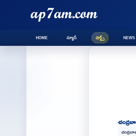
HOME
న్యూస్
షార్ట్స్
NEWS
చంద్రబా
చంద్రబాబు