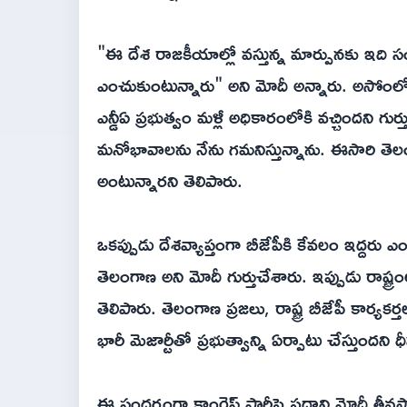
"ఈ దేశ రాజకీయాల్లో వస్తున్న మార్పునకు ఇది స
ఎంచుకుంటున్నారు" అని మోదీ అన్నారు. అసోంలో బీజ
ఎన్డీఏ ప్రభుత్వం మళ్లీ అధికారంలోకి వచ్చిందని
మనోభావాలను నేను గమనిస్తున్నాను. ఈసారి తెల
అంటున్నారని తెలిపారు.
ఒకప్పుడు దేశవ్యాప్తంగా బీజేపీకి కేవలం ఇద్దరు ఎ
తెలంగాణ అని మోదీ గుర్తుచేశారు. ఇప్పుడు రాష్ట
తెలిపారు. తెలంగాణ ప్రజలు, రాష్ట్ర బీజేపీ కార్యకర్
భారీ మెజార్టీతో ప్రభుత్వాన్ని ఏర్పాటు చేస్తుందని 
ఈ సందర్భంగా కాంగ్రెస్ పార్టీపై ప్రధాని మోదీ తీవ్రస్