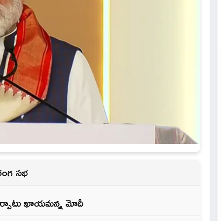
బహిరంగ సభ
ం ఏర్పాటు ఖాయమన్న మోదీ