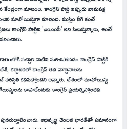
ేంద్రంగా మారింది. కాంగ్రెస్ పార్టీ ఇప్పుడు వామపక్ష
ించిన మావోయిస్టుగా మారింది. ముస్లిం లీగ్ కంటే
జలు కాంగ్రెస్ పార్టీని 'ఎంఎంసీ' అని పిలుస్తున్నారు, అంటే
 వివరించారు.
రంలోకి వచ్చాక వాటిని మరిచిపోవడం కాంగ్రెస్ పార్టీకి
ేశ్, కర్ణాటకలో కాంగ్రెస్ తన వాగ్దానాలను
ిస్థితి కనిపిస్తోందని అన్నారు. దేశంలో మావోయిస్టు
యిస్టులను కాపాడేందుకు కాంగ్రెస్ ప్రయత్నిస్తోందని
దీ పునరుద్ఘాటించారు. అభివృద్ధి చెందిన భారత్‌తో సమానంగా