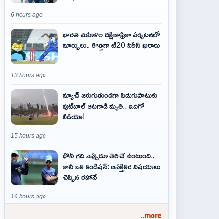
6 hours ago
భారత మహిళల దక్షిణాఫ్రికా పర్యటనలో
మార్పులు.. కొత్తగా టీ20 సిరీస్ ఖరారు
13 hours ago
మ్యాచ్ జరుగుతుండగా పిడుగుపాటుకు
ఫుట్‌బాల్ ఆటగాడి మృతి.. ఇదిగో
వీడియో!
15 hours ago
ధోనీ గది ఎప్పుడూ తెరిచే ఉంటుంది..
కానీ ఒక కండిషన్: ఆసక్తికర విషయాలు
చెప్పిన రహానే
16 hours ago
..more