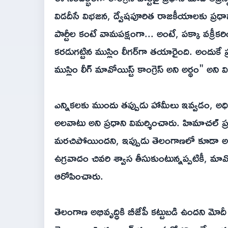
విడదీసే విభజన, ద్వేషపూరిత రాజకీయాలకు ప్రధాన క
పార్టీల కంటే వామపక్షంగా... అంటే, పక్కా వక్రీకర
కరడుగట్టిన ముస్లిం లీగర్‌గా తయారైంది. అందుకే ప్ర
ముస్లిం లీగ్ మావోయిస్ట్ కాంగ్రెస్ అని అర్థం" అని
ఎన్నికలకు ముందు తప్పుడు హామీలు ఇవ్వడం, అధికా
అలవాటు అని ప్రధాని విమర్శించారు. హిమాచల్ ప్రద
మరచిపోయిందని, ఇప్పుడు తెలంగాణలో కూడా అదే పర
ఉగ్రవాదం చివరి శ్వాస తీసుకుంటున్నప్పటికీ, మావో
ఆరోపించారు.
తెలంగాణ అభివృద్ధికి బీజేపీ కట్టుబడి ఉందని మో