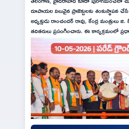
తెలంగాణ, హైదరాబాద్ కూడా పురోగమించేలా చ
రూపాయల విలువైన ప్రాజెక్టులకు శంకుస్థాపన చేస
అధ్యక్షుడు రాంచందర్ రావు, కేంద్ర మంత్రులు జి. క
తదితరులు ప్రసంగించారు. ఈ కార్యక్రమంలో ప్రధాన