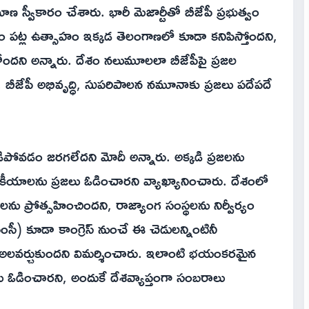
ాణ స్వీకారం చేశారు. భారీ మెజార్టీతో బీజేపీ ప్రభుత్వం
యం పట్ల ఉత్సాహం ఇక్కడ తెలంగాణలో కూడా కనిపిస్తోందని,
ుతోందని అన్నారు. దేశం నలుమూలలా బీజేపీపై ప్రజల
 బీజేపీ అభివృద్ధి, సుపరిపాలన నమూనాకు ప్రజలు పదేపదే
డిపోవడం జరగలేదని మోదీ అన్నారు. అక్కడి ప్రజలను
కీయాలను ప్రజలు ఓడించారని వ్యాఖ్యానించారు. దేశంలో
లను ప్రోత్సహించిందని, రాజ్యాంగ సంస్థలను నిర్వీర్యం
సీ) కూడా కాంగ్రెస్ నుంచే ఈ చెడులన్నింటినీ
డా అలవర్చుకుందని విమర్శించారు. ఇలాంటి భయంకరమైన
ఓడించారని, అందుకే దేశవ్యాప్తంగా సంబరాలు