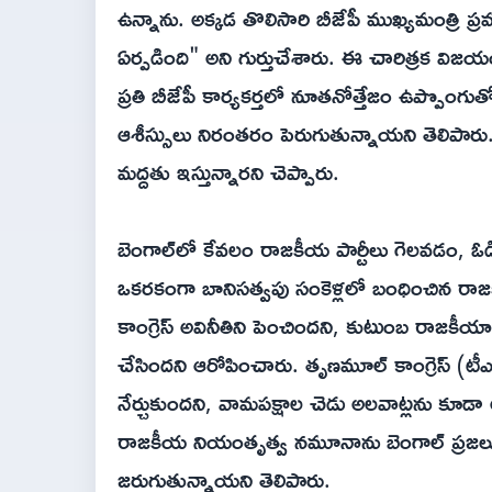
ఉన్నాను. అక్కడ తొలిసారి బీజేపీ ముఖ్యమంత్రి ప్రమ
ఏర్పడింది" అని గుర్తుచేశారు. ఈ చారిత్రక విజ
ప్రతి బీజేపీ కార్యకర్తలో నూతనోత్తేజం ఉప్పొంగ
ఆశీస్సులు నిరంతరం పెరుగుతున్నాయని తెలిపారు.
మద్దతు ఇస్తున్నారని చెప్పారు.
బెంగాల్‌లో కేవలం రాజకీయ పార్టీలు గెలవడం, ఓ
ఒకరకంగా బానిసత్వపు సంకెళ్లలో బంధించిన రాజ
కాంగ్రెస్ అవినీతిని పెంచిందని, కుటుంబ రాజకీయా
చేసిందని ఆరోపించారు. తృణమూల్ కాంగ్రెస్ (టీఎం
నేర్చుకుందని, వామపక్షాల చెడు అలవాట్లను కూ
రాజకీయ నియంతృత్వ నమూనాను బెంగాల్ ప్రజలు 
జరుగుతున్నాయని తెలిపారు.