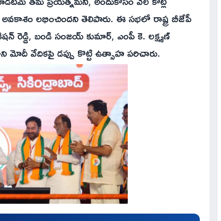
ూడటమే తమ ప్రయత్నమని, అందుకోసం వేల కోట్ల
ే అవకాశం లభించిందని తెలిపారు. ఈ సభలో రాష్ట్ర బీజేపీ
ిషన్ రెడ్డి, బండి సంజయ్ కుమార్, ఎంపీ కె. లక్ష్మణ్
ి మోదీ వేదికపై డప్పు కొట్టి ఉత్సాహ పరిచారు.