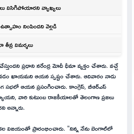
జలు విసిగిపోయారని వ్యాఖ్యలు
ఉత్సాహం నింపిందని వెల్లడి
ూ తీవ్ర విమర్శలు
స్తుందని ప్రధాని నరేంద్ర మోదీ ధీమా వ్యక్తం చేశారు. వచ్చే
ోకి రావడం ఖాయమని ఆయన స్పష్టం చేశారు. ఆదివారం నాడు
హిరంగ సభలో ఆయన ప్రసంగించారు. కాంగ్రెస్, బీఆర్ఎస్
మయ్యాయని, వారి కుటుంబ రాజకీయాలతో తెలంగాణ ప్రజలు
ని అన్నారు.
్నికల విజయంతో ప్రారంభించారు. "నిన్న నేను బెంగాల్‌లో