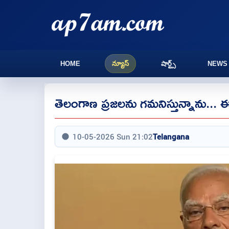
HOME
న్యూస్
షార్ట్స్
NEWS
తెలంగాణ ప్రజలను గమనిస్తున్నాను... ఈసా
10-05-2026 Sun 21:02
Telangana