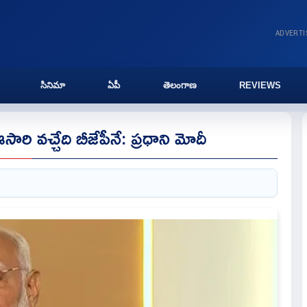
ADVERT
సినిమా
ఏపీ
తెలంగాణ
REVIEWS
రి వచ్చేది బీజేపీనే: ప్రధాని మోదీ