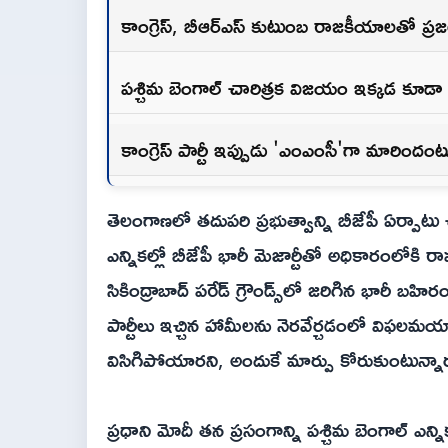
కాంగ్రెస్, బీఆర్ఎస్ కుటుంబ రాజకీయాలతో ప్ర
పశ్చిమ బెంగాల్ చారిత్రక విజయం ఇక్కడ కూడా 
కాంగ్రెస్ పార్టీ ఇప్పుడు 'ఎంఎంసీ'గా మారిందంట
తెలంగాణలో తదుపరి ప్రభుత్వాన్ని బీజేపీ ఏర్పాటు చే
ఎన్నికల్లో బీజేపీ భారీ మెజార్టీతో అధికారంల
సికింద్రాబాద్ పరేడ్ గ్రౌండ్స్‌లో జరిగిన భారీ బ
పార్టీలు ఇచ్చిన హామీలను నెరవేర్చడంలో విఫల
విసిగిపోయారని, అందుకే మార్పు కోరుకుంటున్నార
ప్రధాని మోదీ తన ప్రసంగాన్ని పశ్చిమ బెంగాల్ ఎన