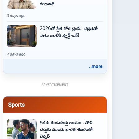
రంగనాథ్
3 days ago
2026లో స్టీల్ డోర్ల ట్రెండ్.. భద్రతతో
పాటు ఇంటికి స్మార్ట్ లుక్!
4 days ago
..more
ADVERTISEMENT
Sports
గిల్‌కు రెండుసార్లు గాయం.. తొలి
టెస్టుకు ముందు భారత శిబిరంలో
టెన్షన్