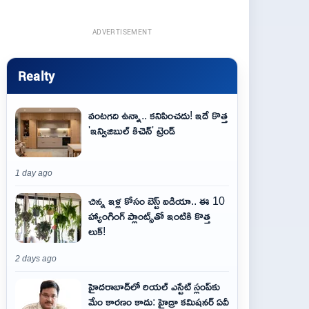
ADVERTISEMENT
Realty
వంటగది ఉన్నా.. కనిపించదు! ఇదే కొత్త
'ఇన్విజిబుల్ కిచెన్' ట్రెండ్
1 day ago
చిన్న ఇళ్ల కోసం బెస్ట్ ఐడియా.. ఈ 10
హ్యాంగింగ్ ప్లాంట్స్‌తో ఇంటికి కొత్త
లుక్!
2 days ago
హైదరాబాద్‌లో రియల్ ఎస్టేట్ స్లంప్‌కు
మేం కారణం కాదు: హైడ్రా కమిషనర్ ఏవీ