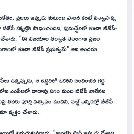
ంకేతం. ప్రజలు ఇప్పుడు కుటుంబ పాలన కంటే విశ్వాసాన్ని
ేపీ హ్యాట్రిక్ సాధించిందని, పుదుచ్చేరిలో కూడా బీజేపీ-
 గుర్తుచేశారు. "ఈ విజయాల తర్వాత తెలంగాణ ప్రజల
ంగాణలో కూడా బీజేపీ ప్రభుత్వమే" అని అందరూ
ంపీలు ఉన్నప్పుడు, ఆ ఇద్దరిలో ఒకరిని అందించిన గడ్డ
్రంలోని ఎంపీలలో దాదాపు సగం మంది బీజేపీ వారేనని
తలపై తనకు పూర్తి విశ్వాసం ఉందని, వచ్చే ఎన్నికల్లో బీజేపీ
ధీమా వ్యక్తం చేశారు.
థాయిలో విరుచుకుపడ్డారు. "కాంగ్రెస్ పార్టీ ఇప్పుడు దేశాన్ని