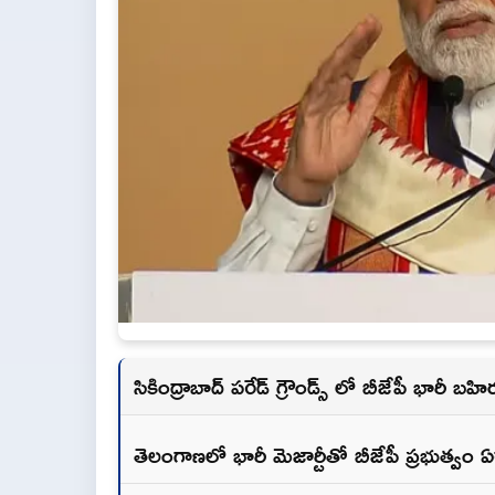
సికింద్రాబాద్ పరేడ్ గ్రౌండ్స్ లో బీజేపీ భారీ 
తెలంగాణలో భారీ మెజార్టీతో బీజేపీ ప్రభుత్వ