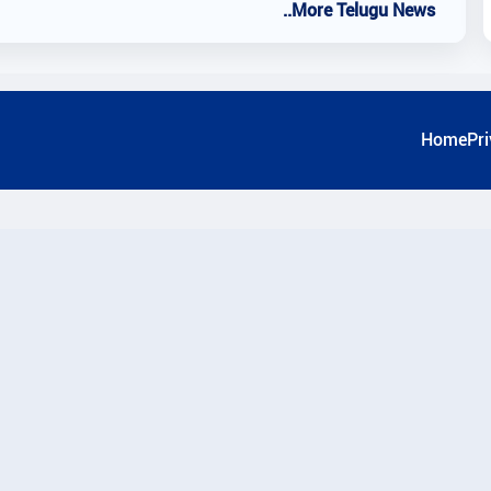
..More Telugu News
Home
Pri