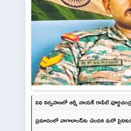
విధి నిర్వహణలో ఆర్మీ నాయక్ రాపేటి పూర్ణచంద
ప్రమాదంలో నాగాలాండ్‌కు చెందిన మరో సైని