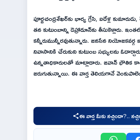
పూర్ణచంద్రశేఖర్‌కు భార్య గ్రేసి, ఐదేళ్ల కుమారుడు
తన కుటుంబాన్ని డెహ్రాడూన్‌కు తీసుకెళ్లారు.
కన్నీరుమున్నీరవుతున్నారు. జనసేన నియోజకవర్గ 
నివాసానికి చేరుకుని కుటుంబ సభ్యులను ఓదార్చారు.
ఉన్నతాధికారులతో మాట్లాడారు. జవాన్ భౌతిక కాయా
జరుగుతున్నాయి. ఈ వార్త తెలియగానే వెంకుపా
ఈ వార్త మీకు నచ్చిందా?.. నచ్