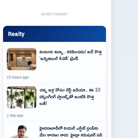
ADVERTISEMENT
Realty
వంటగది ఉన్నా.. కనిపించదు! ఇదే కొత్త
'ఇన్విజిబుల్ కిచెన్' ట్రెండ్
15 hours ago
చిన్న ఇళ్ల కోసం బెస్ట్ ఐడియా.. ఈ 10
హ్యాంగింగ్ ప్లాంట్స్‌తో ఇంటికి కొత్త
లుక్!
1 day ago
హైదరాబాద్‌లో రియల్ ఎస్టేట్ స్లంప్‌కు
మేం కారణం కాదు: హైడ్రా కమిషనర్ ఏవీ