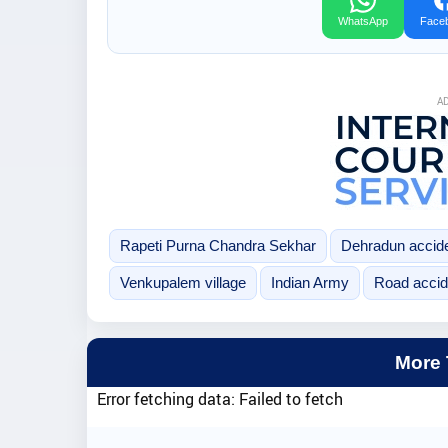
WhatsApp
Face
A
Rapeti Purna Chandra Sekhar
Dehradun accid
Venkupalem village
Indian Army
Road accid
More
Error fetching data: Failed to fetch