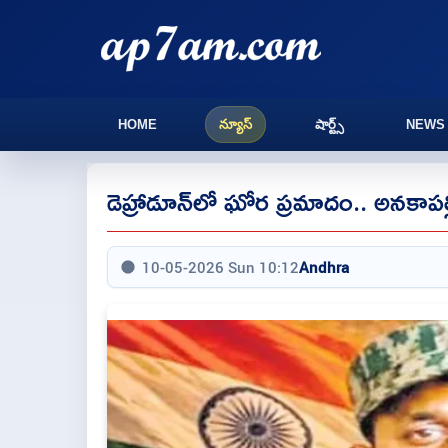
HOME
న్యూస్
షార్ట్స్
NEWS
డెహ్రాడూన్‌లో ఘోర ప్రమాదం.. అనకాపల్ల
10-05-2026 Sun 10:12
Andhra