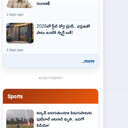
రంగనాథ్
3 days ago
2026లో స్టీల్ డోర్ల ట్రెండ్.. భద్రతతో
పాటు ఇంటికి స్మార్ట్ లుక్!
3 days ago
..more
ADVERTISEMENT
Sports
మ్యాచ్ జరుగుతుండగా పిడుగుపాటుకు
ఫుట్‌బాల్ ఆటగాడి మృతి.. ఇదిగో
వీడియో!