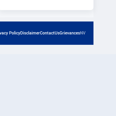
vacy Policy
Disclaimer
ContactUs
Grievances
NV