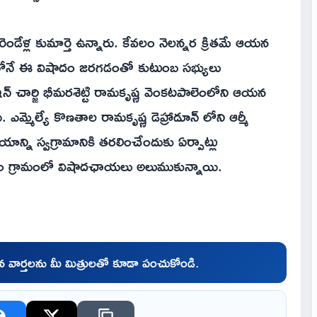
, రెండేళ్ల కుమార్తె ఉన్నారు. కేవలం నెలన్నర క్రితమే ఆయన
 ఇంతలోనే ఈ విషాదం జరగడంతో కుటుంబ సభ్యులు
ఇన్ చార్జి భీమరశెట్టి రామకృష్ణ వెంకటపాలెంలోని ఆయన
 ఎమ్మెల్యే కొణతాల రామకృష్ణ డెహ్రాడూన్ లోని ఆర్మీ
న్ని స్వగ్రామానికి తరలించేందుకు ఏర్పాట్లు
లెం గ్రామంలో విషాదఛాయలు అలుముకున్నాయి.
చిన వార్తలను మీ మిత్రులతో కూడా పంచుకోండి.