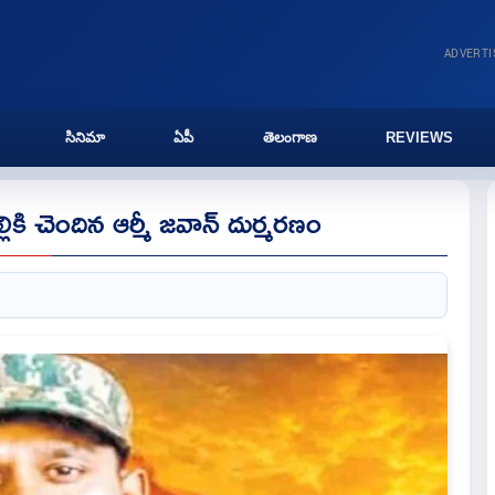
ADVERT
సినిమా
ఏపీ
తెలంగాణ
REVIEWS
ికి చెందిన ఆర్మీ జవాన్ దుర్మరణం