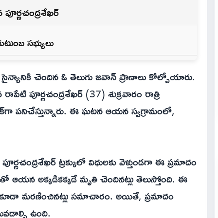
ిన పూర్ణచంద్రశేఖర్
కుటుంబ సభ్యులు
న్యానికి చెందిన ఓ తెలుగు జవాన్ ప్రాణాలు కోల్పోయారు.
రాపేటి పూర్ణచంద్రశేఖర్ (37) శుక్రవారం రాత్రి
్‌గా పనిచేస్తున్నారు. ఈ ఘటన ఆయన స్వగ్రామంలో,
పూర్ణచంద్రశేఖర్ ట్రక్కులో విధులకు వెళ్తుండగా ఈ ప్రమాదం
తో ఆయన అక్కడికక్కడే మృతి చెందినట్లు తెలుస్తోంది. ఈ
ు కూడా మరణించినట్లు సమాచారం. అయితే, ప్రమాదం
లువడాల్సి ఉంది.