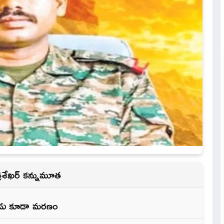
్రశేఖర్ కన్నుమూత
కుడు కూడా మరణం