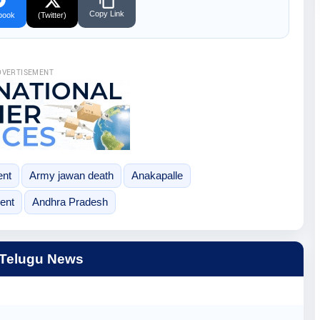
Copy Link
book
(Twitter)
DVERTISEMENT
ent
Army jawan death
Anakapalle
ent
Andhra Pradesh
 Telugu News