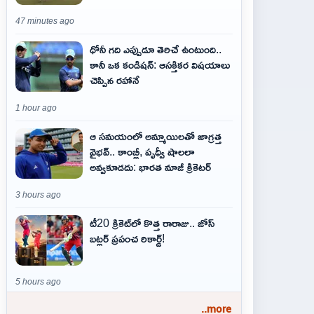
47 minutes ago
ధోనీ గది ఎప్పుడూ తెరిచే ఉంటుంది..
కానీ ఒక కండిషన్: ఆసక్తికర విషయాలు
చెప్పిన రహానే
1 hour ago
ఆ స‌మ‌యంలో అమ్మాయిల‌తో జాగ్ర‌త్త‌
వైభ‌వ్‌.. కాంబ్లీ, పృథ్వీ షాలలా
అవ్వ‌కూడ‌దు: భార‌త మాజీ క్రికెట‌ర్‌
3 hours ago
టీ20 క్రికెట్‌లో కొత్త రారాజు.. జోస్
బట్లర్ ప్ర‌పంచ రికార్డ్‌!
5 hours ago
..more