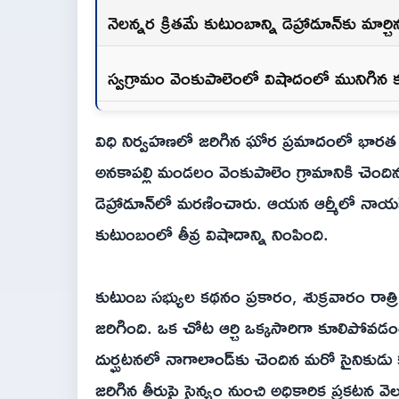
నెలన్నర క్రితమే కుటుంబాన్ని డెహ్రాడూన్‌కు మార్చ
స్వగ్రామం వెంకుపాలెంలో విషాదంలో మునిగిన 
విధి నిర్వహణలో జరిగిన ఘోర ప్రమాదంలో భారత సై
అనకాపల్లి మండలం వెంకుపాలెం గ్రామానికి చెందిన 
డెహ్రాడూన్‌లో మరణించారు. ఆయన ఆర్మీలో నాయక
కుటుంబంలో తీవ్ర విషాదాన్ని నింపింది.
కుటుంబ సభ్యుల కథనం ప్రకారం, శుక్రవారం రాత్రి 
జరిగింది. ఒక చోట ఆర్చి ఒక్కసారిగా కూలిపోవడం
దుర్ఘటనలో నాగాలాండ్‌కు చెందిన మరో సైనికుడ
జరిగిన తీరుపై సైన్యం నుంచి అధికారిక ప్రకటన వె