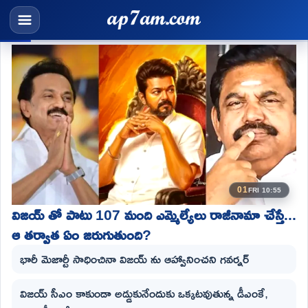
01
FRI 10:55
విజయ్ తో పాటు 107 మంది ఎమ్మెల్యేలు రాజీనామా చేస్తే...
ఆ తర్వాత ఏం జరుగుతుంది?
భారీ మెజార్టీ సాధించినా విజయ్ ను ఆహ్వానించని గవర్నర్
విజయ్ సీఎం కాకుండా అడ్డుకునేందుకు ఒక్కటవుతున్న డీఎంకే,