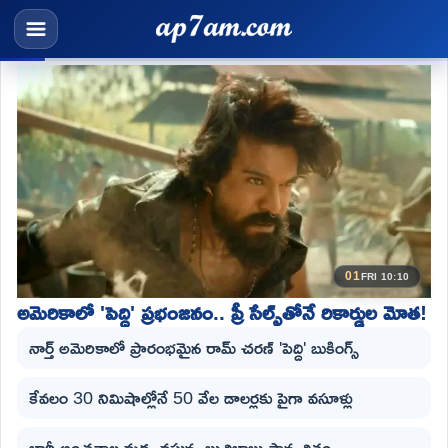
01
FRI 10:10
అమెరికాలో 'పెద్ది' ప్రభంజనం.. ప్రీ సేల్స్‌తోనే రికార్డుల మోత!
నార్త్ అమెరికాలో ప్రారంభమైన రామ్ చరణ్ 'పెద్ది' బుకింగ్స్
కేవలం 30 నిమిషాల్లోనే 50 వేల డాలర్లకు పైగా వసూళ్లు
భారీ అంచనాల మధ్య వస్తున్న బుచ్చిబాబు సాన చిత్రం