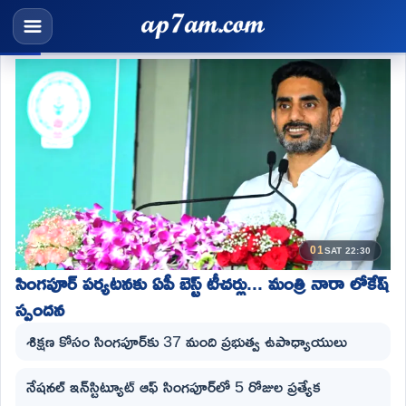
01
SAT 22:30
సింగపూర్ పర్యటనకు ఏపీ బెస్ట్ టీచర్లు... మంత్రి నారా లోకేష్
స్పందన
శిక్షణ కోసం సింగపూర్‌కు 37 మంది ప్రభుత్వ ఉపాధ్యాయులు
నేషనల్ ఇన్‌స్టిట్యూట్ ఆఫ్ సింగపూర్‌లో 5 రోజుల ప్రత్యేక