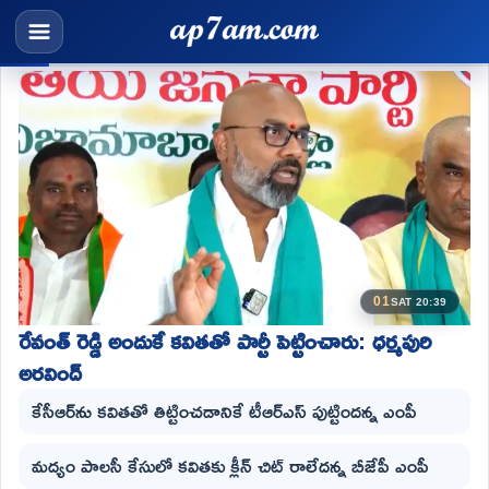
01
SAT 20:39
రేవంత్ రెడ్డి అందుకే కవితతో పార్టీ పెట్టించారు: ధర్మపురి
అరవింద్
కేసీఆర్‌ను కవితతో తిట్టించడానికే టీఆర్ఎస్ పుట్టిందన్న ఎంపీ
మద్యం పాలసీ కేసులో కవితకు క్లీన్ చిట్ రాలేదన్న బీజేపీ ఎంపీ