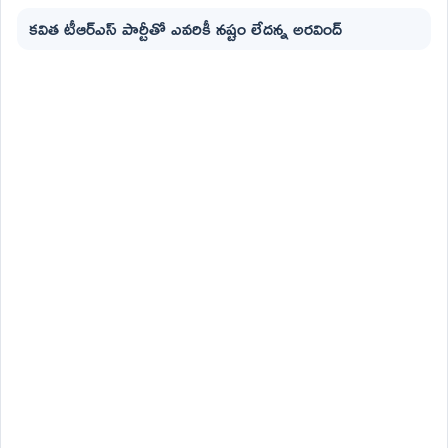
కవిత టీఆర్ఎస్ పార్టీతో ఎవరికీ నష్టం లేదన్న అరవింద్