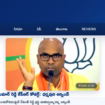
సినిమా
ఏపీ
తెలంగాణ
REVIEWS
01
SAT 17:53
మార్ రెడ్డి కేసీఆర్ కోవర్ట్: ధర్మపురి అర్వింద్
ెంచుకోవడంపైనే రేవంత్ రెడ్డి శ్రద్ధ చూపిస్తున్నారన్న అర్వింద్