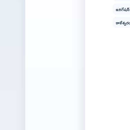
ఇరిగేషన్
కాళేశ్వర