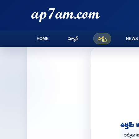
HOME
న్యూస్
షార్ట్స్
NEWS
ఉత్తమ్ కు
ఆస్తులు ప