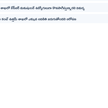
 శాఖలో కేసీఆర్ మనుషులనే ఉద్యోగులుగా కొనసాగిస్తున్నారని విమర్శ
ం కంటే ఉత్తమ్ శాఖలో ఎక్కువ అవినీతి జరుగుతోందని ఆరోపణ