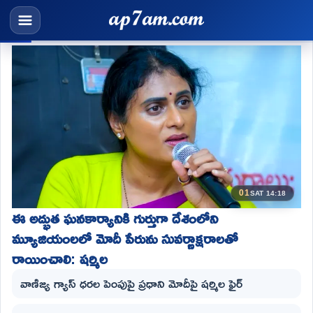
01
SAT 14:18
ఈ అద్భుత ఘనకార్యానికి గుర్తుగా దేశంలోని
మ్యూజియంలలో మోదీ పేరును సువర్ణాక్షరాలతో
రాయించాలి: షర్మిల
వాణిజ్య గ్యాస్ ధరల పెంపుపై ప్రధాని మోదీపై షర్మిల ఫైర్