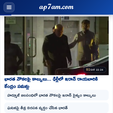
01
SAT 22:24
భారత నౌకలపై కాల్పులు... ఢిల్లీలో ఇరాన్ రాయబారికి
కేంద్రం సమన్లు
హర్మూజ్ జలసంధిలో భారత నౌకలపై ఇరాన్ సైన్యం కాల్పులు
ఘటనపై తీవ్ర నిరసన వ్యక్తం చేసిన భారత్