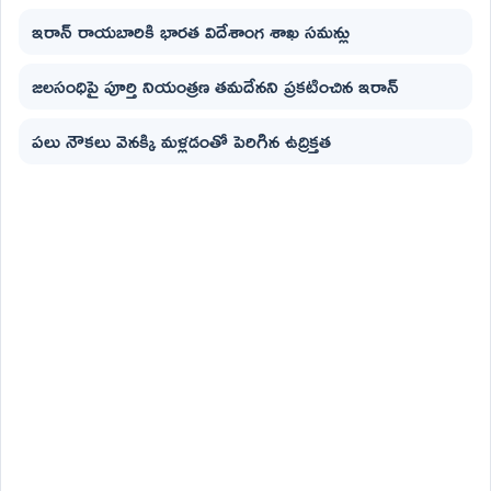
ఇరాన్ రాయబారికి భారత విదేశాంగ శాఖ సమన్లు
జలసంధిపై పూర్తి నియంత్రణ తమదేనని ప్రకటించిన ఇరాన్
పలు నౌకలు వెనక్కి మళ్లడంతో పెరిగిన ఉద్రిక్తత