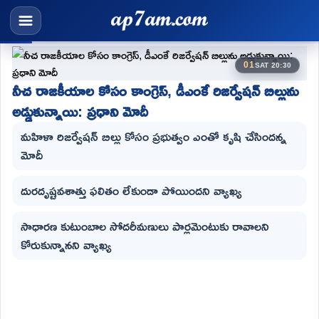
01
SAT 20:30
నీచ రాజకీయాల కోసం కాంగ్రెస్, డీఎంకే రిజర్వేషన్ బిల్లును
అడ్డుకున్నాయి: ప్రధాని మోదీ
మహిళా రిజర్వేషన్ బిల్లు కోసం ప్రభుత్వం ఎంతో కృషి చేసిందన్న
మోదీ
దురదృష్టవశాత్తు ఫలితం లేకుండా పోయిందని వ్యాఖ్య
సాధారణ కుటుంబాల సోదరీమణులు పార్లమెంటుకు రావాలని
కోరుకున్నానని వ్యాఖ్య