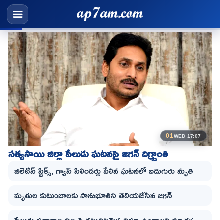
01
WED 17:07
సత్యసాయి జిల్లా పేలుడు ఘటనపై జగన్ దిగ్భ్రాంతి
జిలెటిన్ స్టిక్స్, గ్యాస్ సిలిండర్లు పేలిన ఘటనలో ఐదుగురు మృతి
మృతుల కుటుంబాలకు సానుభూతిని తెలియజేసిన జగన్
పేలుడు పదార్థాల నిల్వపై కట్టుదిట్టమైన నిఘా ఉండాలని సూచన