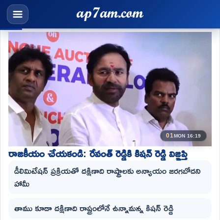
01
MON 16:19
రాజకీయం చేయకండి: రేవంత్ రెడ్డికి కిషన్ రెడ్డి విజ్ఞప్తి
డీలిమిటేషన్ ప్రక్రియతో దక్షిణాది రాష్ట్రాలకు అన్యాయం జరగబోదని
హామీ
తాము కూడా దక్షిణాది రాష్ట్రంలోనే ఉన్నామన్న కిషన్ రెడ్డి