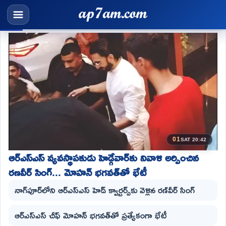
01
SAT 20:42
ఆర్ఎస్ఎస్ వ్యవస్థాపకుడు హెడ్గేవార్‌కు నివాళి అర్పించిన
రణవీర్ సింగ్... మోహన్ భగవత్‌తో భేటీ
నాగ్‌పూర్‌లోని ఆర్ఎస్ఎస్ హెడ్ క్వార్టర్స్‌కు వెళ్లిన రణ్‌వీర్ సింగ్
ఆర్ఎస్ఎస్ చీఫ్ మోహన్ భగవత్‌తో ప్రత్యేకంగా భేటీ