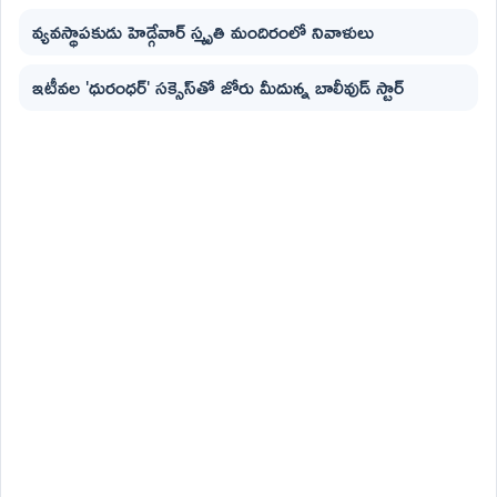
వ్యవస్థాపకుడు హెడ్గేవార్ స్మృతి మందిరంలో నివాళులు
ఇటీవల 'ధురంధర్' సక్సెస్‌తో జోరు మీదున్న బాలీవుడ్ స్టార్