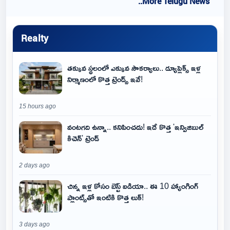
..More Telugu News
Realty
తక్కువ స్థలంలో ఎక్కువ సౌకర్యాలు.. డ్యూప్లెక్స్ ఇళ్ల
నిర్మాణంలో కొత్త ట్రెండ్స్ ఇవే!
15 hours ago
వంటగది ఉన్నా.. కనిపించదు! ఇదే కొత్త 'ఇన్విజిబుల్
కిచెన్' ట్రెండ్
2 days ago
చిన్న ఇళ్ల కోసం బెస్ట్ ఐడియా.. ఈ 10 హ్యాంగింగ్
ప్లాంట్స్‌తో ఇంటికి కొత్త లుక్!
3 days ago