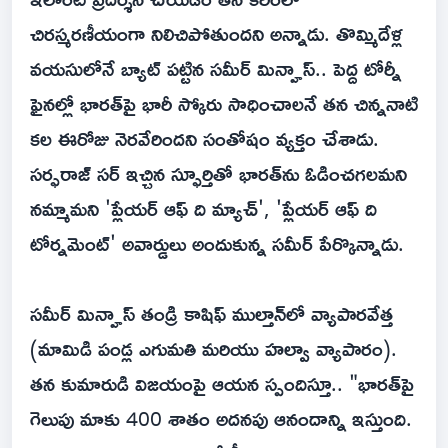
చిరస్మరణీయంగా నిలిచిపోతుందని అన్నాడు. తొమ్మిదేళ్ల
వయసులోనే బ్యాట్ పట్టిన సమీర్ మిన్హాస్.. పెద్ద టోర్నీ
ఫైనల్లో భారత్‌పై భారీ స్కోరు సాధించాలనే తన చిన్ననాటి
కల ఈరోజు నెరవేరిందని సంతోషం వ్యక్తం చేశాడు.
సర్ఫరాజ్ సర్ ఇచ్చిన స్ఫూర్తితో భారత్‌ను ఓడించగలమని
నమ్మామని 'ప్లేయర్ ఆఫ్ ది మ్యాచ్', 'ప్లేయర్ ఆఫ్ ది
టోర్నమెంట్' అవార్డులు అందుకున్న సమీర్ పేర్కొన్నాడు.
సమీర్ మిన్హాస్ తండ్రి కాషిఫ్ ముల్తాన్‌లో వ్యాపారవేత్త
(మామిడి పండ్ల ఎగుమతి మరియు హల్వా వ్యాపారం).
తన కుమారుడి విజయంపై ఆయన స్పందిస్తూ.. "భారత్‌పై
గెలుపు మాకు 400 శాతం అదనపు ఆనందాన్ని ఇస్తుంది.