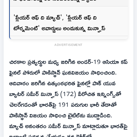
'ప్లేయర్ ఆఫ్ ది మ్యాచ్', 'ప్లేయర్ ఆఫ్ ది
టోర్నమెంట్' అవార్డులు అందుకున్న మిన్హాస్
ADVERTISEMENT
చిరకాల ప్రత్యర్థుల మధ్య జరిగిన అండర్-19 ఆసియా కప్
ఫైనల్ పోరులో పాకిస్థాన్ ఘనవిజయం సాధించింది.
ఆదివారం జరిగిన ఉత్కంఠభరిత ఫైనల్లో పాక్ యువ
బ్యాటర్ సమీర్ మిన్హాస్ (172) వీరోచిత ఇన్నింగ్స్‌తో
చెలరేగడంతో భారత్‌పై 191 పరుగుల భారీ తేడాతో
పాకిస్థాన్ విజయం సాధించి టైటిల్‌ను ముద్దాడింది.
మ్యాచ్ అనంతరం సమీర్ మిన్హాస్ మాట్లాడుతూ భారత్‌పై
ఇలాంటి ప్రదర్శన చేయడం తన కెరీర్‌లో