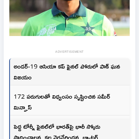
ADVERTISEMENT
అండర్-19 ఆసియా కప్ ఫైనల్ పోరులో పాక్ ఘన
విజయం
172 పరుగులతో విధ్వంసం సృష్టించిన సమీర్
మిన్హాస్
పెద్ద టోర్నీ ఫైనల్‌లో భారత్‌పై భారీ స్కోరు
సాధించాలన్న కల నెరవేరిందన్న బ్యాటర్