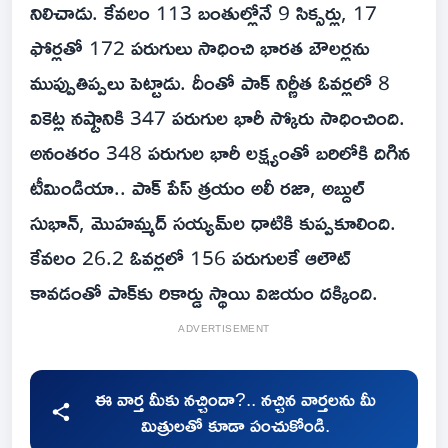
నిలిచాడు. కేవలం 113 బంతుల్లోనే 9 సిక్సర్లు, 17
ఫోర్లతో 172 పరుగులు సాధించి భారత బౌలర్లను
ముప్పుతిప్పలు పెట్టాడు. దీంతో పాక్ నిర్ణీత ఓవర్లలో 8
వికెట్ల నష్టానికి 347 పరుగుల భారీ స్కోరు సాధించింది.
అనంతరం 348 పరుగుల భారీ లక్ష్యంతో బరిలోకి దిగిన
టీమిండియా.. పాక్ పేస్ త్రయం అలీ రజా, అబ్దుల్
సుభాన్, మొహమ్మద్ సయ్యమ్‌ల ధాటికి కుప్పకూలింది.
కేవలం 26.2 ఓవర్లలో 156 పరుగులకే ఆలౌట్
కావడంతో పాక్‌కు రికార్డు స్థాయి విజయం దక్కింది.
ADVERTISEMENT
ఈ వార్త మీకు నచ్చిందా?.. నచ్చిన వార్తలను మీ
మిత్రులతో కూడా పంచుకోండి.