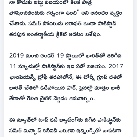
నా కొడుకు జట్టు విజయంలో కీలక పాత్ర
పోషించినందుకు గర్వంగా ఉంది" అని ఆనందం వ్యక్తం
చేశాడు. సమీర్ సోదరుడు అరాఫత్ కూడా పాకిస్థాన్
తరపున అంతర్జాతీయ క్రికెట్ ఆడటం విశేషం.
2019 నుంచి అండర్-19 స్థాయిలో భారత్‌తో జరిగిన
11 మ్యాచుల్లో పాకిస్థాన్‌కు ఇది ఏడో విజయం. 2017
ఛాంపియన్స్ ట్రోఫీ తరహాలోనే, ఈ టోర్నీ గ్రూప్ దశలో
భారత్ చేతిలో ఓడిపోయిన పాక్, ఫైనల్లో మాత్రం భారీ
తేడాతో గెలిచి టైటిల్ నెగ్గడం గమనార్హం.
ఈ మ్యాచ్‌లో టాస్ ఓడి బ్యాటింగ్‌కు దిగిన పాకిస్థాన్‌కు
సమీర్ మిన్హాస్ కనీవినీ ఎరుగని ఇన్నింగ్స్‌తో బాసటగా