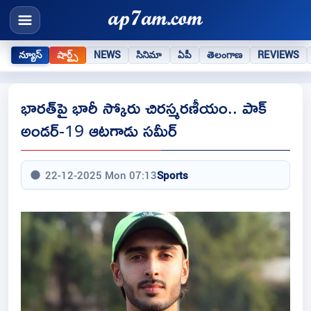
న్యూస్
షార్ట్స్
NEWS
సినిమా
ఏపీ
తెలంగాణ
REVIEWS
భారత్‌పై భారీ స్కోరు చిరస్మరణీయం.. పాక్
అండర్-19 ఆటగాడు సమీర్
22-12-2025 Mon 07:13
Sports