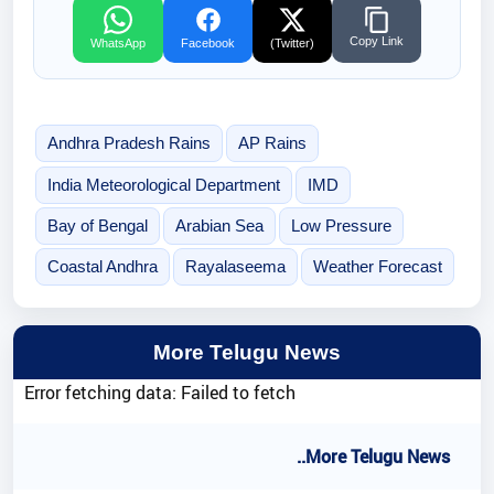
Copy Link
WhatsApp
Facebook
(Twitter)
Andhra Pradesh Rains
AP Rains
India Meteorological Department
IMD
Bay of Bengal
Arabian Sea
Low Pressure
Coastal Andhra
Rayalaseema
Weather Forecast
More Telugu News
Error fetching data: Failed to fetch
..More Telugu News