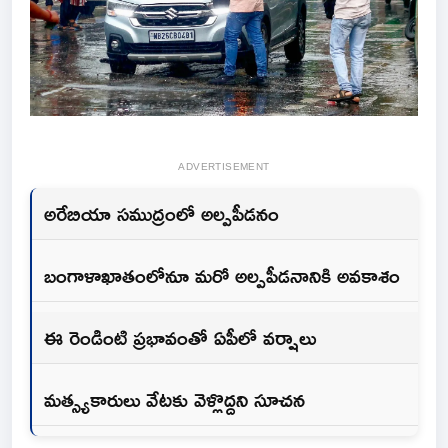
ADVERTISEMENT
అరేబియా సముద్రంలో అల్పపీడనం
బంగాళాఖాతంలోనూ మరో అల్పపీడనానికి అవకాశం
ఈ రెండింటి ప్రభావంతో ఏపీలో వర్షాలు
మత్స్యకారులు వేటకు వెళ్లొద్దని సూచన