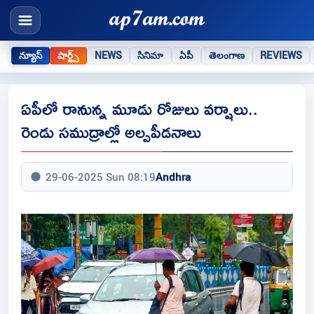
న్యూస్
షార్ట్స్
NEWS
సినిమా
ఏపీ
తెలంగాణ
REVIEWS
ఏపీలో రానున్న మూడు రోజులు వర్షాలు..
రెండు సముద్రాల్లో అల్పపీడనాలు
29-06-2025 Sun 08:19
Andhra