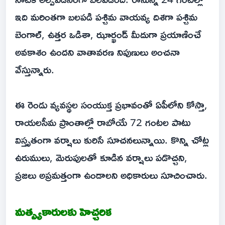
ఇది మరింతగా బలపడి పశ్చిమ వాయవ్య దిశగా పశ్చిమ
బెంగాల్, ఉత్తర ఒడిశా, ఝార్ఖండ్ మీదుగా ప్రయాణించే
అవకాశం ఉందని వాతావరణ నిపుణులు అంచనా
వేస్తున్నారు.
ఈ రెండు వ్యవస్థల సంయుక్త ప్రభావంతో ఏపీలోని కోస్తా,
రాయలసీమ ప్రాంతాల్లో రాబోయే 72 గంటల పాటు
విస్తృతంగా వర్షాలు కురిసే సూచనలున్నాయి. కొన్ని చోట్ల
ఉరుములు, మెరుపులతో కూడిన వర్షాలు పడొచ్చని,
ప్రజలు అప్రమత్తంగా ఉండాలని అధికారులు సూచించారు.
మత్స్యకారులకు హెచ్చరిక