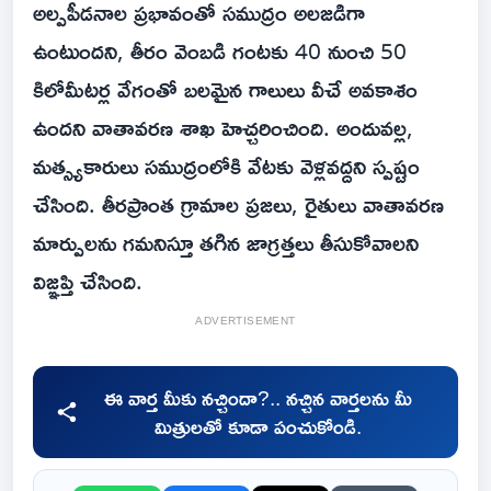
అల్పపీడనాల ప్రభావంతో సముద్రం అలజడిగా
ఉంటుందని, తీరం వెంబడి గంటకు 40 నుంచి 50
కిలోమీటర్ల వేగంతో బలమైన గాలులు వీచే అవకాశం
ఉందని వాతావరణ శాఖ హెచ్చరించింది. అందువల్ల,
మత్స్యకారులు సముద్రంలోకి వేటకు వెళ్లవద్దని స్పష్టం
చేసింది. తీరప్రాంత గ్రామాల ప్రజలు, రైతులు వాతావరణ
మార్పులను గమనిస్తూ తగిన జాగ్రత్తలు తీసుకోవాలని
విజ్ఞప్తి చేసింది.
ADVERTISEMENT
ఈ వార్త మీకు నచ్చిందా?.. నచ్చిన వార్తలను మీ
మిత్రులతో కూడా పంచుకోండి.