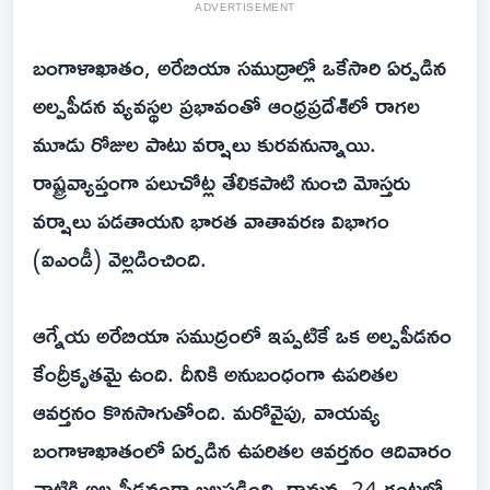
ADVERTISEMENT
బంగాళాఖాతం, అరేబియా సముద్రాల్లో ఒకేసారి ఏర్పడిన
అల్పపీడన వ్యవస్థల ప్రభావంతో ఆంధ్రప్రదేశ్‌లో రాగల
మూడు రోజుల పాటు వర్షాలు కురవనున్నాయి.
రాష్ట్రవ్యాప్తంగా పలుచోట్ల తేలికపాటి నుంచి మోస్తరు
వర్షాలు పడతాయని భారత వాతావరణ విభాగం
(ఐఎండీ) వెల్లడించింది.
ఆగ్నేయ అరేబియా సముద్రంలో ఇప్పటికే ఒక అల్పపీడనం
కేంద్రీకృతమై ఉంది. దీనికి అనుబంధంగా ఉపరితల
ఆవర్తనం కొనసాగుతోంది. మరోవైపు, వాయవ్య
బంగాళాఖాతంలో ఏర్పడిన ఉపరితల ఆవర్తనం ఆదివారం
నాటికి అల్పపీడనంగా బలపడింది. రానున్న 24 గంటల్లో