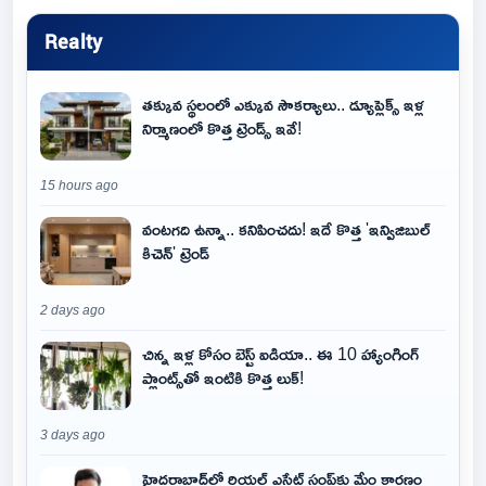
Realty
తక్కువ స్థలంలో ఎక్కువ సౌకర్యాలు.. డ్యూప్లెక్స్ ఇళ్ల
నిర్మాణంలో కొత్త ట్రెండ్స్ ఇవే!
15 hours ago
వంటగది ఉన్నా.. కనిపించదు! ఇదే కొత్త 'ఇన్విజిబుల్
కిచెన్' ట్రెండ్
2 days ago
చిన్న ఇళ్ల కోసం బెస్ట్ ఐడియా.. ఈ 10 హ్యాంగింగ్
ప్లాంట్స్‌తో ఇంటికి కొత్త లుక్!
3 days ago
హైదరాబాద్‌లో రియల్ ఎస్టేట్ స్లంప్‌కు మేం కారణం