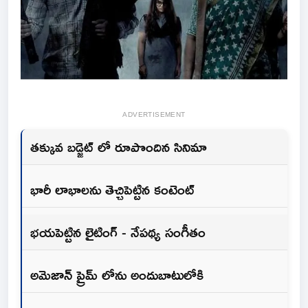
ADVERTISEMENT
తక్కువ బడ్జెట్ లో రూపొందిన సినిమా
భారీ లాభాలను తెచ్చిపెట్టిన కంటెంట్
భయపెట్టిన లైటింగ్ - నేపథ్య సంగీతం
అమెజాన్ ప్రైమ్ లోను అందుబాటులోకి