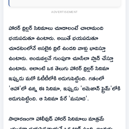
ADVERTISEMENT
హారర్ థ్రిల్లర్ సినిమాలు చూడాలంటే చాలామంది
భయపడుతూ ఉంటారు. అయితే భయపడుతూ
చూడటంలోనే అసలైన థ్రిల్ ఉందని వాళ్లు భావిస్తూ
ఉంటారు. అందువల్లనే గుంపుగా చూసేలా ప్లాన్ చేస్తూ
ఉంటారు. అలాంటి ఒక తెలుగు హారర్ థ్రిల్లర్ సినిమా
ఇప్పుడు మరో ఓటీటీలోకి అడుగుపెట్టింది. గతంలో
'ఆహా'లో ఉన్న ఈ సినిమా, ఇప్పుడు 'అమెజాన్ ప్రైమ్'లోకి
అడుగుపెట్టింది. ఆ సినిమా పేరే 'మసూద'.
సాధారణంగా హాలీవుడ్ హారర్ సినిమాలు మాత్రమే
ఎక్కువగా భయపెడతాయనే ఒక టాక్ ఉంది. అందుకు