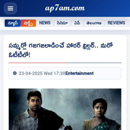
న్యూస్
షార్ట్స్
NEWS
సినిమా
ఏపీ
తెలంగాణ
REVIEWS
సమ్మర్లో గజగజలాడించే హారర్ థ్రిల్లర్.. మరో
ఓటీటీలో!
23-04-2025 Wed 17:30
Entertainment