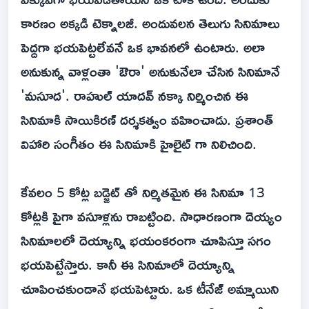
కారణం అక్కడి టెక్నాలజీ. అందువలన తెలుగు సినిమాలు
పెద్దగా భయపెట్టలేవనే ఒక భావనలో ఉంటారు. అలా
అనుకున్న వాళ్లంతా 'ఔరా' అనుకునేలా చేసిన సినిమానే
'మసూద'. రాహుల్ యాదవ్ నక్కా నిర్మించిన ఈ
సినిమాకి సాయికిరణ్ దర్శకత్వం వహించాడు. ప్రశాంత్
విహారి సంగీతం ఈ సినిమాకి హైలైట్ గా నిలిచింది.
కేవలం 5 కోట్ల బడ్జెట్ తో నిర్మితమైన ఈ సినిమా 13
కోట్లకి పైగా వసూళ్లను రాబట్టింది. సాధారణంగా దెయ్యం
సినిమాలలో దెయ్యాన్ని భయంకరంగా చూపిస్తూ సగం
భయపెట్టేస్తారు. కానీ ఈ సినిమాలో దెయ్యాన్ని
చూపించకుండానే భయపెట్టారు. ఒక టీనేజ్ అమ్మాయిని