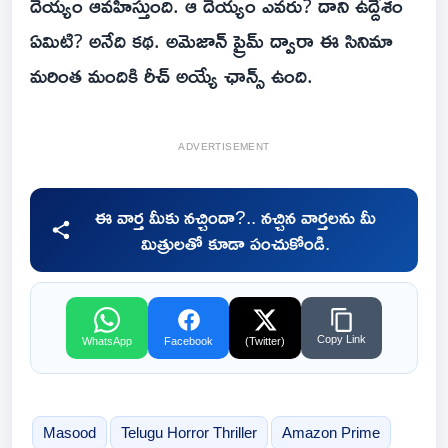
దెయ్యం ఆవహిస్తుంది. ఆ దెయ్యం ఎవరు? దాని ఉద్దేశం
ఏమిటి? అనేది కథ. అమెజాన్ ప్రైమ్ ద్వారా ఈ సినిమా
మరింత మందికి రీచ్ అయ్యే ఛాన్స్ ఉంది.
ADVERTISEMENT
ఈ వార్త మీకు నచ్చిందా?.. నచ్చిన వార్తలను మీ
మిత్రులతో కూడా పంచుకోండి.
Copy Link
WhatsApp
Facebook
(Twitter)
Masood
Telugu Horror Thriller
Amazon Prime