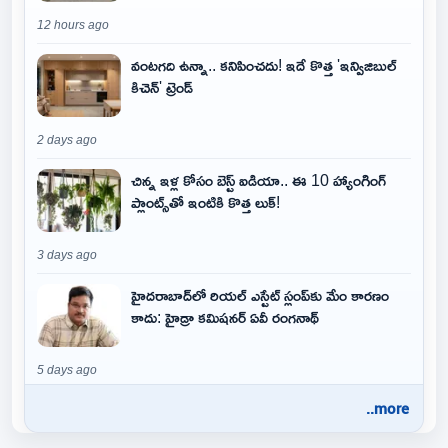
12 hours ago
వంటగది ఉన్నా.. కనిపించదు! ఇదే కొత్త 'ఇన్విజిబుల్
కిచెన్' ట్రెండ్
2 days ago
చిన్న ఇళ్ల కోసం బెస్ట్ ఐడియా.. ఈ 10 హ్యాంగింగ్
ప్లాంట్స్‌తో ఇంటికి కొత్త లుక్!
3 days ago
హైదరాబాద్‌లో రియల్ ఎస్టేట్ స్లంప్‌కు మేం కారణం
కాదు: హైడ్రా కమిషనర్ ఏవీ రంగనాథ్
5 days ago
..more