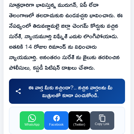
సూత్రధారిగా భావిస్తున్న మురుగన్, ఏపీ లేదా
తెలంగాణలో తలదాచుకుని ఉండవచ్చని భావించారు. ఈ
నేపథ్యంలో తిరువణ్ణామలై జిల్లా చెంగమ్ కోర్టుకు వచ్చిన
సురేశ్, న్యాయమూర్తి విఘ్నేశ్ ఎదుట లొంగిపోయాడు.
అతనికి 14 రోజుల రిమాండ్ ను విధించారు
న్యాయమూర్తి. అనంతరం సురేశ్ ను జైలుకు తరలించిన
పోలీసులు, కస్టడీ పిటిషన్ దాఖలు చేశారు.
ఈ వార్త మీకు నచ్చిందా?.. నచ్చిన వార్తలను మీ
మిత్రులతో కూడా పంచుకోండి.
Copy Link
WhatsApp
Facebook
(Twitter)