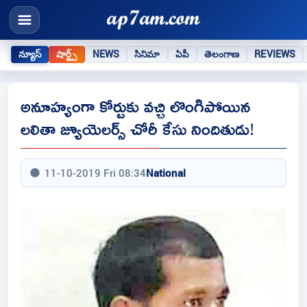
న్యూస్
షార్ట్స్
NEWS
సినిమా
ఏపీ
తెలంగాణ
REVIEWS
అనూహ్యంగా కోర్టుకు వచ్చి లొంగిపోయిన
లలితా జ్యూయెలర్స్ చోరీ కేసు నిందితుడు!
11-10-2019 Fri 08:34
National