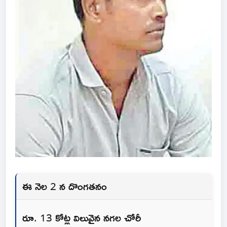
ఈ నెల 2 న దొంగతనం
రూ. 13 కోట్ల విలువైన నగల చోరీ