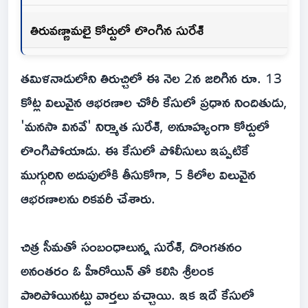
తిరువణ్ణామలై కోర్టులో లొంగిన సురేశ్
తమిళనాడులోని తిరుచ్చిలో ఈ నెల 2న జరిగిన రూ. 13
కోట్ల విలువైన ఆభరణాల చోరీ కేసులో ప్రధాన నిందితుడు,
'మనసా వినవే' నిర్మాత సురేశ్, అనూహ్యంగా కోర్టులో
లొంగిపోయాడు. ఈ కేసులో పోలీసులు ఇప్పటికే
ముగ్గురిని అదుపులోకి తీసుకోగా, 5 కిలోల విలువైన
ఆభరణాలను రికవరీ చేశారు.
చిత్ర సీమతో సంబంధాలున్న సురేశ్, దొంగతనం
అనంతరం ఓ హీరోయిన్ తో కలిసి శ్రీలంక
పారిపోయినట్టు వార్తలు వచ్చాయి. ఇక ఇదే కేసులో