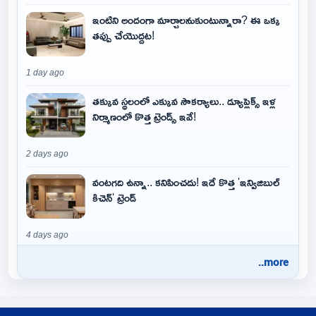
ఇంటిని అందంగా మార్చాలనుకుంటున్నారా? ఈ ఒక్క
తప్పు చేయొద్దట!
1 day ago
తక్కువ స్థలంలో ఎక్కువ సౌకర్యాలు.. డ్యూప్లెక్స్ ఇళ్ల
నిర్మాణంలో కొత్త ట్రెండ్స్ ఇవే!
2 days ago
వంటగది ఉన్నా.. కనిపించదు! ఇదే కొత్త 'ఇన్విజిబుల్
కిచెన్' ట్రెండ్
4 days ago
..more