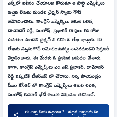
ఎల్పీలో విలీనం చేయాలని కోరుతూ ఆ పార్టీ ఎమ్మెల్సీలు
ఇచ్చిన లేఖను మండలి చైర్మన్ స్వామి గౌడ్
ఆమోదించారు. కాంగ్రెస్ ఎమ్మెల్సీలు ఆకుల లలిత,
దామోదర్ రెడ్డి, సంతోష్, ప్రభాకర్ రావులు ఈ రోజు
ఉదయం మండలి చైర్మన్ ని కలిసి ఓ లేఖ ఇచ్చారు. ఈ
లేఖను స్వామిగౌడ్ ఆమోదించినట్టు శాసనమండలి సెక్రటరీ
వెల్లడించారు. ఈ మేరకు ఓ ప్రకటన విడుదల చేశారు.
కాగా, కాంగ్రెస్ ఎమ్మెల్సీలు ఎం.ఎస్.ప్రభాకర్, దామోదర్
రెడ్డి ఇప్పటికే టీఆర్ఎస్ లో చేరారు. నిన్న సాయంత్రం
సీఎం కేసీఆర్ తో కాంగ్రెస్ ఎమ్మెల్సీలు ఆకుల లలిత,
సంతోష్ కుమార్ భేటీ అయిన విషయం తెలిసిందే.
ఈ వార్త మీకు నచ్చిందా?.. నచ్చిన వార్తలను మీ