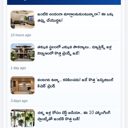
ఇంటిని అందంగా మార్చాలనుకుంటున్నారా? ఈ ఒక్క
తప్పు చేయొద్దట!
10 hours ago
తక్కువ స్థలంలో ఎక్కువ సౌకర్యాలు.. డ్యూప్లెక్స్ ఇళ్ల
నిర్మాణంలో కొత్త ట్రెండ్స్ ఇవే!
1 day ago
వంటగది ఉన్నా.. కనిపించదు! ఇదే కొత్త 'ఇన్విజిబుల్
కిచెన్' ట్రెండ్
3 days ago
చిన్న ఇళ్ల కోసం బెస్ట్ ఐడియా.. ఈ 10 హ్యాంగింగ్
ప్లాంట్స్‌తో ఇంటికి కొత్త లుక్!