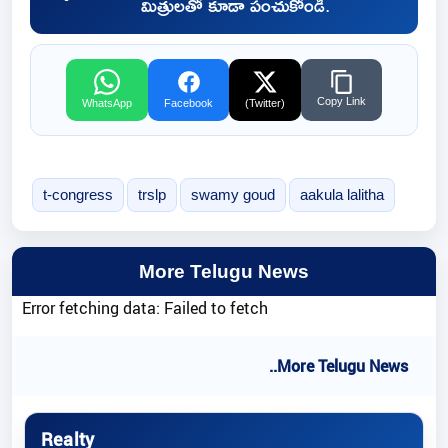
మిత్రులతో కూడా పంచుకోండి.
Copy Link
WhatsApp
Facebook
(Twitter)
t-congress
trslp
swamy goud
aakula lalitha
More Telugu News
Error fetching data: Failed to fetch
..More Telugu News
Realty