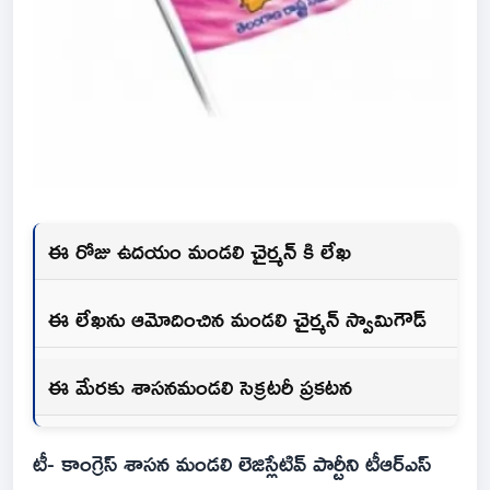
ఈ రోజు ఉదయం మండలి చైర్మన్ కి లేఖ
ఈ లేఖను ఆమోదించిన మండలి చైర్మన్ స్వామిగౌడ్
ఈ మేరకు శాసనమండలి సెక్రటరీ ప్రకటన
టీ- కాంగ్రెస్ శాసన మండలి లెజిస్లేటివ్ పార్టీని టీఆర్ఎస్