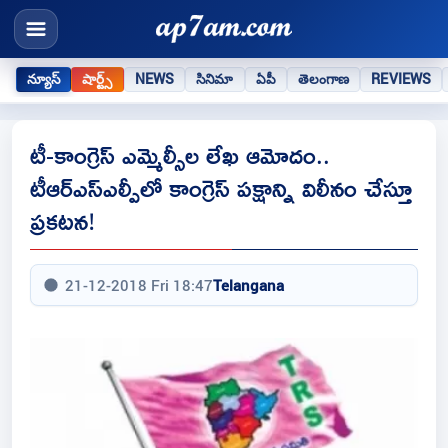
న్యూస్
షార్ట్స్
NEWS
సినిమా
ఏపీ
తెలంగాణ
REVIEWS
టీ-కాంగ్రెస్ ఎమ్మెల్సీల లేఖ ఆమోదం..
టీఆర్ఎస్ఎల్పీలో కాంగ్రెస్ పక్షాన్ని విలీనం చేస్తూ
ప్రకటన!
21-12-2018 Fri 18:47
Telangana