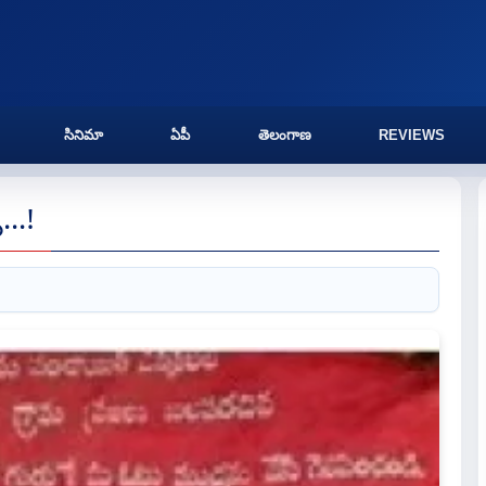
సినిమా
ఏపీ
తెలంగాణ
REVIEWS
...!