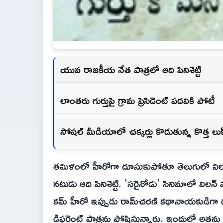
యువ రాజకీయ నేత పాత్రలో ఆది పినిశెట్టి
లాంతరు గుర్తుపై గ్రామ ప్రెసిడెంట్ పదవికి పోటీ
సోషల్ మీడియాలో చక్కర్లు కొడుతున్న కొత్త లుక
తమిళంలో హీరోగా దూసుకుపోతూ తెలుగులో విలన్‌తో
నటుడు ఆది పినిశెట్టి. 'సరైనోడు' సినిమాలో విలన
కమ్ హీరో ఇప్పుడు రామ్‌చరణ్ కథానాయకుడిగా దర్శ
డిఫరెంట్ పాత్రను పోషిస్తున్నారు. ఇందులో అత