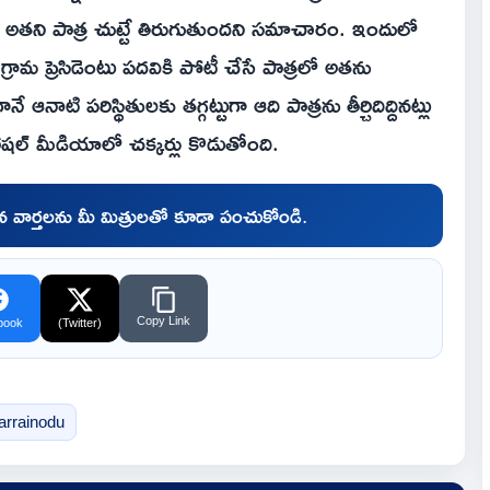
కూడా అతని పాత్ర చుట్టే తిరుగుతుందని సమాచారం. ఇందులో
గ్రామ ప్రెసిడెంటు పదవికి పోటీ చేసే పాత్రలో అతను
 ఆనాటి పరిస్థితులకు తగ్గట్టుగా ఆది పాత్రను తీర్చిదిద్దినట్లు
ోషల్ మీడియాలో చక్కర్లు కొడుతోంది.
చిన వార్తలను మీ మిత్రులతో కూడా పంచుకోండి.
Copy Link
book
(Twitter)
arrainodu