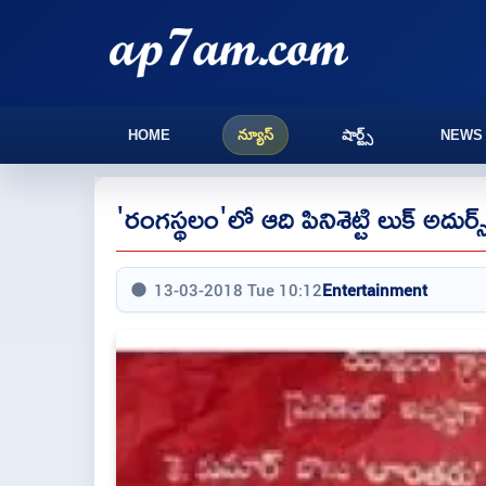
HOME
న్యూస్
షార్ట్స్
NEWS
'రంగస్థలం'లో ఆది పినిశెట్టి లుక్ అదుర్స్
13-03-2018 Tue 10:12
Entertainment