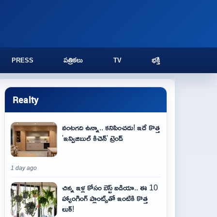
PRESS
పత్రికలు
TV
భక్తి
Realty
వంటగది ఉన్నా.. కనిపించదు! ఇదే కొత్త
'ఇన్విజిబుల్ కిచెన్' ట్రెండ్
1 day ago
చిన్న ఇళ్ల కోసం బెస్ట్ ఐడియా.. ఈ 10
హ్యాంగింగ్ ప్లాంట్స్‌తో ఇంటికి కొత్త
లుక్!