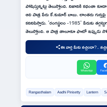
పోషిస్తున్నట్లు తెలుస్తోంది. నిజానికి కథంతా 
ఆది పాత్ర పేరు కే.కుమార్ బాబు. లాంతరు గుర్తుపై 
కనినిపిస్తాడు. 'రంగస్థలం -1985' పేరుకు తగ్గట్టుగానే
తెలుస్తోంది. ఆ పాత్ర తాలూకూ ఫొటో ఇప్పుడు స
ఈ వార్త మీకు నచ్చిందా?.. నచ్
WhatsApp
Face
Rangasthalam
Aadhi Pinisetty
Lantern
S