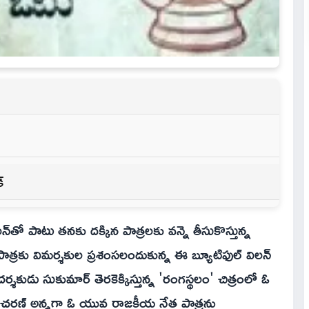
్
 పాటు తనకు దక్కిన పాత్రలకు వన్నె తీసుకొస్తున్న
్ పాత్రకు విమర్శకుల ప్రశంసలందుకున్న ఈ బ్యూటిఫుల్ విలన్
కుడు సుకుమార్ తెరకెక్కిస్తున్న 'రంగస్థలం' చిత్రంలో ఓ
ను చరణ్ అన్నగా ఓ యువ రాజకీయ నేత పాత్రను