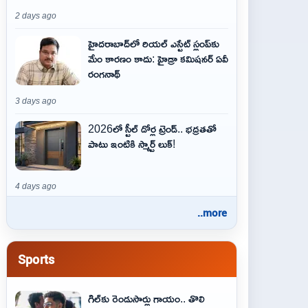
2 days ago
హైదరాబాద్‌లో రియల్ ఎస్టేట్ స్లంప్‌కు
మేం కారణం కాదు: హైడ్రా కమిషనర్ ఏవీ
రంగనాథ్
3 days ago
2026లో స్టీల్ డోర్ల ట్రెండ్.. భద్రతతో
పాటు ఇంటికి స్మార్ట్ లుక్!
4 days ago
..more
Sports
గిల్‌కు రెండుసార్లు గాయం.. తొలి