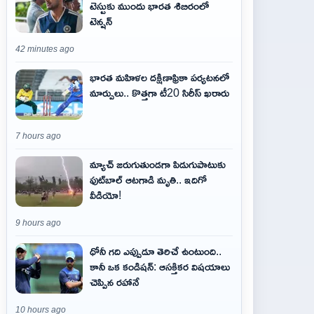
టెస్టుకు ముందు భారత శిబిరంలో
టెన్షన్
42 minutes ago
భారత మహిళల దక్షిణాఫ్రికా పర్యటనలో
మార్పులు.. కొత్తగా టీ20 సిరీస్ ఖరారు
7 hours ago
మ్యాచ్ జరుగుతుండగా పిడుగుపాటుకు
ఫుట్‌బాల్ ఆటగాడి మృతి.. ఇదిగో
వీడియో!
9 hours ago
ధోనీ గది ఎప్పుడూ తెరిచే ఉంటుంది..
కానీ ఒక కండిషన్: ఆసక్తికర విషయాలు
చెప్పిన రహానే
10 hours ago