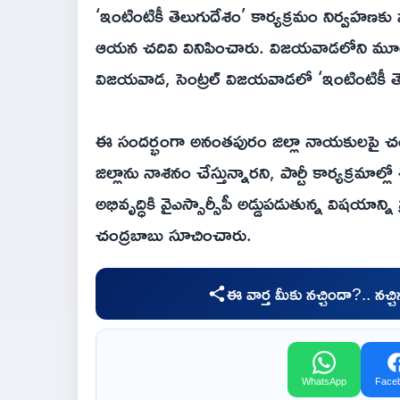
‘ఇంటింటికీ తెలుగుదేశం’ కార్యక్రమం నిర్వహణకు సం
ఆయన చదివి వినిపించారు. విజయవాడలోని మూడు న
విజయవాడ, సెంట్రల్ విజయవాడలో ‘ఇంటింటికీ తె
ఈ సందర్భంగా అనంతపురం జిల్లా నాయకులపై చంద
జిల్లాను నాశనం చేస్తున్నారని, పార్టీ కార్యక్రమాల్
అభివృద్ధికి వైఎస్సార్సీపీ అడ్డుపడుతున్న విషయాన్
చంద్రబాబు సూచించారు.
ఈ వార్త మీకు నచ్చిందా?.. నచ్
WhatsApp
Face