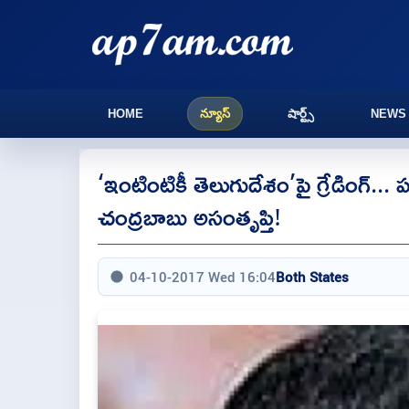
HOME
న్యూస్
షార్ట్స్
NEWS
‘ఇంటింటికీ తెలుగుదేశం’పై గ్రేడింగ్... 
చంద్రబాబు అసంతృప్తి!
04-10-2017 Wed 16:04
Both States