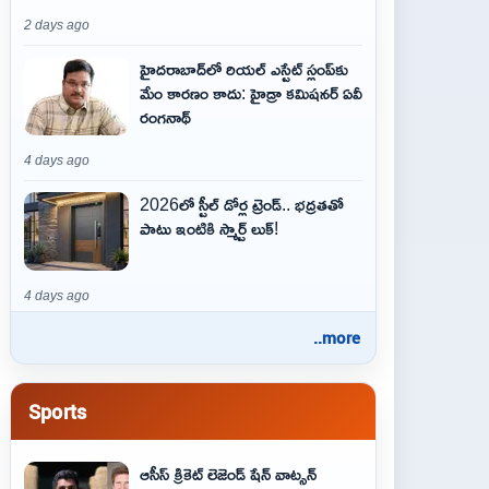
2 days ago
హైదరాబాద్‌లో రియల్ ఎస్టేట్ స్లంప్‌కు
మేం కారణం కాదు: హైడ్రా కమిషనర్ ఏవీ
రంగనాథ్
4 days ago
2026లో స్టీల్ డోర్ల ట్రెండ్.. భద్రతతో
పాటు ఇంటికి స్మార్ట్ లుక్!
4 days ago
..more
Sports
ఆసీస్ క్రికెట్ లెజెండ్ షేన్ వాట్సన్