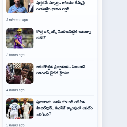
పుస్తకమే స్ఫూర్తి.. ఆసియా గేమ్స్‌పై
గురిపెట్టిన భారత ఆర్చర్
3 minutes ago
కొత్త ఇన్నింగ్స్ మొదలుపెట్టిన అజింక్యా
రహానే
2 hours ago
అదరగొట్టిన ప్రజ్ఞానంద.. సెయింట్‌
లూయిస్ టైటిల్‌ కైవసం
4 hours ago
పుజారాను చూసి బౌలింగ్ ఆపేసిన
హేజిల్‌వుడ్.. సీఎస్‌కే క్యాంపులో అసలేం
జరిగింది?
5 hours ago