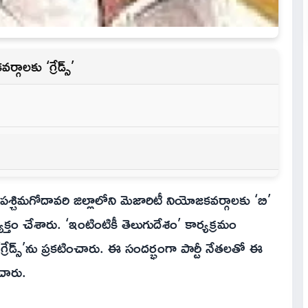
గాలకు ‘గ్రేడ్స్’
శ్చిమగోదావరి జిల్లాలోని మెజారిటీ నియోజకవర్గాలకు ‘బి’
యక్తం చేశారు. ‘ఇంటింటికీ తెలుగుదేశం’ కార్యక్రమం
ేడ్స్’ను ప్రకటించారు. ఈ సందర్భంగా పార్టీ నేతలతో ఈ
ంచారు.