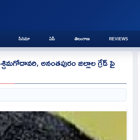
సినిమా
ఏపీ
తెలంగాణ
REVIEWS
పశ్చిమగోదావరి, అనంతపురం జిల్లాల గ్రేడ్ పై