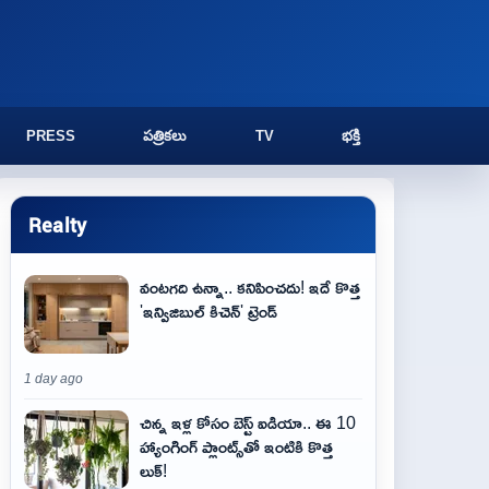
PRESS
పత్రికలు
TV
భక్తి
Realty
వంటగది ఉన్నా.. కనిపించదు! ఇదే కొత్త
'ఇన్విజిబుల్ కిచెన్' ట్రెండ్
1 day ago
చిన్న ఇళ్ల కోసం బెస్ట్ ఐడియా.. ఈ 10
హ్యాంగింగ్ ప్లాంట్స్‌తో ఇంటికి కొత్త
లుక్!