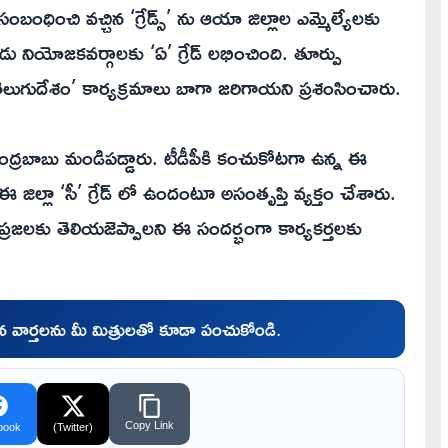
బంధించి వచ్చిన ‘గ్రేడ్స్’ ను ఆయా జిల్లాల ఎమ్మెల్యేలకు
ియోజకవర్గాలకు ‘ఏ’ గ్రేడ్ లభించింది. తూర్పు
లుగుదేశం’ కార్యక్రమాలు బాగా జరిగాయని ప్రశంసించారు.
్రబాబు మండిపడ్డారు. టీడీపీకి కంచుకోటగా ఉన్న ఈ
లో ఈ జిల్లా ‘సీ’ గ్రేడ్ లో ఉందంటూ అసంతృప్తి వ్యక్తం చేశారు.
ని ప్రజలకు తెలియజెప్పాలని ఈ సందర్భంగా కార్యకర్తలకు
చిన వార్తలను మీ మిత్రులతో కూడా పంచుకోండి.
Copy Link
book
(Twitter)