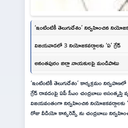
‘ఇంటింటికీ తెలుగుదేశం’ నిర్వహించిన నియోజకవర్
విజయవాడలో 3 నియోజకవర్గాలకు ‘ఏ’ గ్రేడ్
అనంతపురం జిల్లా నాయకులపై మండిపాటు
‘ఇంటింటికీ తెలుగుదేశం’ కార్యక్రమం నిర్వహణలో ప
గ్రేడ్ రావడంపై ఏపీ సీఎం చంద్రబాబు అసంతృప్తి వ్
విజయవంతంగా నిర్వహించిన నియోజకవర్గాలకు ‘గ్ర
రోజు వీడియో కాన్ఫరెన్స్ ను చంద్రబాబు నిర్వహి