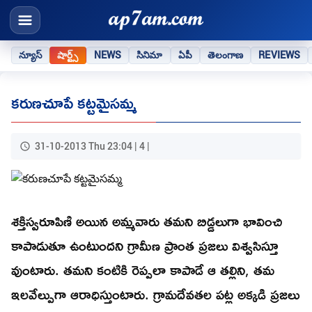
న్యూస్
షార్ట్స్
NEWS
సినిమా
ఏపీ
తెలంగాణ
REVIEWS
కరుణచూపే కట్టమైసమ్మ
31-10-2013 Thu 23:04 | 4 |
శక్తిస్వరూపిణి అయిన అమ్మవారు తమని బిడ్డలుగా భావించి
కాపాడుతూ ఉంటుందని గ్రామీణ ప్రాంత ప్రజలు విశ్వసిస్తూ
వుంటారు. తమని కంటికి రెప్పలా కాపాడే ఆ తల్లిని, తమ
ఇలవేల్పుగా ఆరాధిస్తుంటారు. గ్రామదేవతల పట్ల అక్కడి ప్రజలు