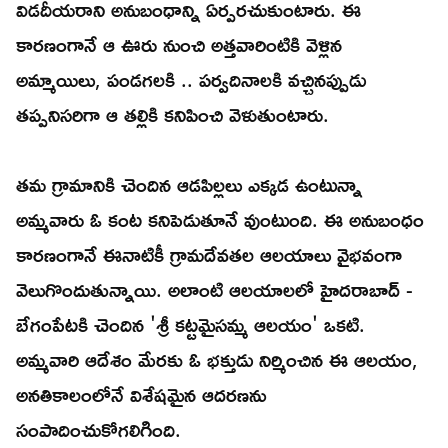
విడదీయరాని అనుబంధాన్ని ఏర్పరచుకుంటారు. ఈ
కారణంగానే ఆ ఊరు నుంచి అత్తవారింటికి వెళ్లిన
అమ్మాయిలు, పండగలకి .. పర్వదినాలకి వచ్చినప్పుడు
తప్పనిసరిగా ఆ తల్లికి కనిపించి వెళుతుంటారు.
తమ గ్రామానికి చెందిన ఆడపిల్లలు ఎక్కడ ఉంటున్నా
అమ్మవారు ఓ కంట కనిపెడుతూనే వుంటుంది. ఈ అనుబంధం
కారణంగానే ఈనాటికీ గ్రామదేవతల ఆలయాలు వైభవంగా
వెలుగొందుతున్నాయి. అలాంటి ఆలయాలలో హైదరాబాద్ -
బేగంపేటకి చెందిన 'శ్రీ కట్టమైసమ్మ ఆలయం' ఒకటి.
అమ్మవారి ఆదేశం మేరకు ఓ భక్తుడు నిర్మించిన ఈ ఆలయం,
అనతికాలంలోనే విశేషమైన ఆదరణను
సంపాదించుకోగలిగింది.