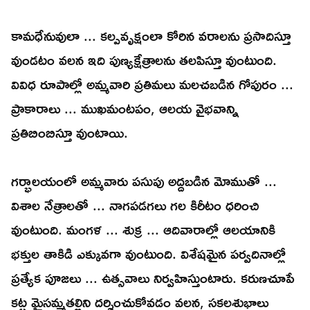
కామధేనువులా ... కల్పవృక్షంలా కోరిన వరాలను ప్రసాదిస్తూ
వుండటం వలన ఇది పుణ్యక్షేత్రాలను తలపిస్తూ వుంటుంది.
వివిధ రూపాల్లో అమ్మవారి ప్రతిమలు మలచబడిన గోపురం ...
ప్రాకారాలు ... ముఖమంటపం, ఆలయ వైభవాన్ని
ప్రతిబింబిస్తూ వుంటాయి.
గర్భాలయంలో అమ్మవారు పసుపు అద్దబడిన మోముతో ...
విశాల నేత్రాలతో ... నాగపడగలు గల కిరీటం ధరించి
వుంటుంది. మంగళ ... శుక్ర ... ఆదివారాల్లో ఆలయానికి
భక్తుల తాకిడి ఎక్కువగా వుంటుంది. విశేషమైన పర్వదినాల్లో
ప్రత్యేక పూజలు ... ఉత్సవాలు నిర్వహిస్తుంటారు. కరుణచూపే
కట్ట మైసమ్మతల్లిని దర్శించుకోవడం వలన, సకలశుభాలు