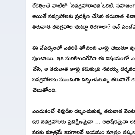
రేకెత్తించే వాటిలో 'నవగ్రహారాధన'ఒకటి. సహజం
అయితే నవగ్రహాలకు ప్రదక్షిణ చేసిన తరువాత శివ
తరువాత నవగ్రహాల చుట్టూ తిరగాలా? అనే సందేహ
ఈ నేపథ్యంలో ఎవరికి తోచింది వాళ్లు చెబు
వుంటాయి. ఇక మరికొందరేమో ఈ విషయంలో ఎలాంట
చేసి, ఆ తరువాత కాళ్లు కడుక్కుని శివయ్య దర్శ
నవగ్రహాలను ముందుగా దర్శించుకున్న తరువాతే 
చెబుతోంది.
ఎందుకంటే శివుడిని దర్శించుకున్న తరువాత వెంట
ఇక నవగ్రహాలకు ప్రదక్షిణమైనా ... అభిషేకమైన
వరకు మాత్రమే జరగాలనే నియమం మాత్రం తప్పన