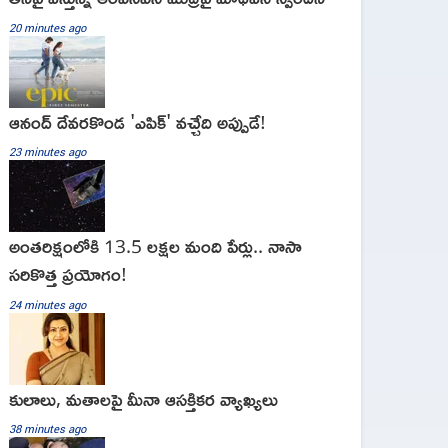
20 minutes ago
ఆనంద్ దేవరకొండ 'ఎపిక్' వచ్చేది అప్పుడే!
23 minutes ago
అంతరిక్షంలోకి 13.5 లక్షల మంది పేర్లు.. నాసా
సరికొత్త ప్రయోగం!
24 minutes ago
కులాలు, మతాలపై మీనా ఆసక్తికర వ్యాఖ్యలు
38 minutes ago