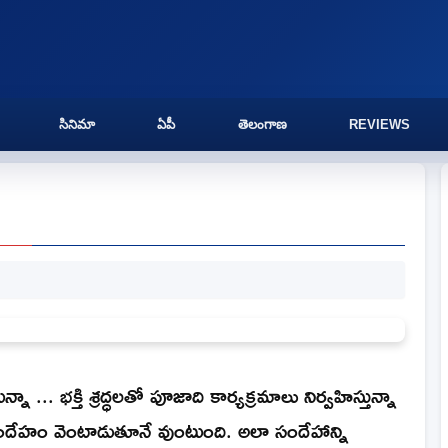
సినిమా
ఏపీ
తెలంగాణ
REVIEWS
 ... భక్తి శ్రద్ధలతో పూజాది కార్యక్రమాలు నిర్వహిస్తున్నా
దేహం వెంటాడుతూనే వుంటుంది. అలా సందేహాన్ని