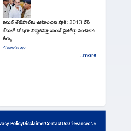
తరుణ్ తేజ్‌పాల్‌కు ఊహించని షాక్: 2013 రేప్
కేసులో దోషిగా నిర్ధారిస్తూ బాంబే హైకోర్టు సంచలన
తీర్పు
44 minutes ago
..more
vacy Policy
Disclaimer
ContactUs
Grievances
NV