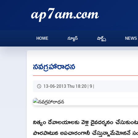
HOME
న్యూస్
షార్ట్స్
NEWS
నవగ్రహారాధన
13-06-2013 Thu 18:20 | 9 |
నిత్యం దేవాలయాలకు వెళ్లి దైవదర్శనం చేసుకుంటున్నా
పొరపాటున అపచారంగానీ చేస్తున్నామేమోననే సం