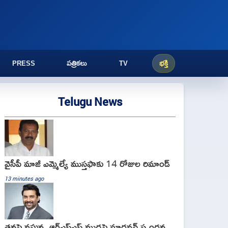
PRESS
పత్రికలు
TV
భక్తి
Telugu News
వైసీపీ మాజీ ఎమ్మెల్యే ముస్తఫాకు 14 రోజుల రిమాండ్
13 minutes ago
తనపై వస్తున్న ఆర్ఎస్ఎస్ ముద్రపై మాధవన్ స్పందన