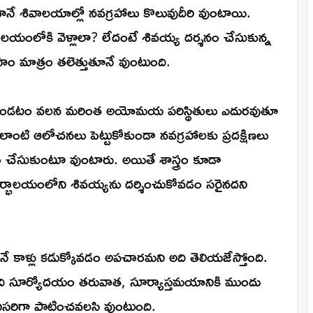
గానే శివాలయాల్లో నవగ్రహాలు కొలువుదీరి వుంటాయి.
ాలయంలోకి వెళ్లాలా? లేదంటే శివయ్య దర్శనం చేసుకున్న
ం మాత్రం తలెత్తుతూనే వుంటుంది.
తూ వుండటం వలన మరింత అయోమయ పరిస్థితులు ఎదురవుతూ
ి ఆలోచనలు పెట్టుకోకుండా నవగ్రహాలకు ప్రదక్షిణలు
నం చేసుకుంటూ వుంటారు. అయితే శాస్త్రం కూడా
గర్భాలయంలోని శివయ్యను దర్శించుకోవడం సరైనదని
నే కాళ్లు కడుక్కోవడం అపచారమని అది తెలియజేస్తోంది.
ా అది సూర్యోదయం తరువాత, సూర్యాస్తమయానికి ముందు
ిసరిగా పాటించవలసి వుంటుంది.